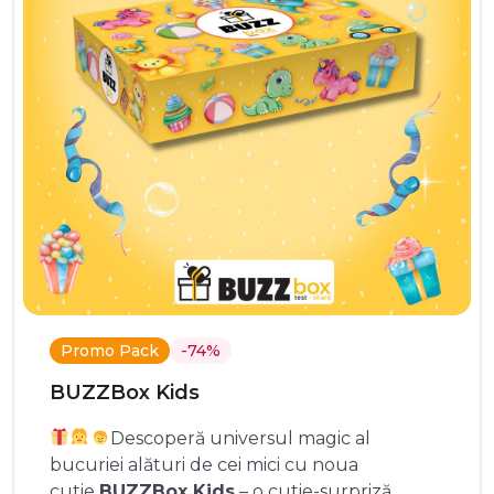
Promo Pack
-74%
BUZZBox Kids
Descoperă universul magic al
bucuriei alături de cei mici cu noua
cutie
BUZZBox Kids
– o cutie-surpriză