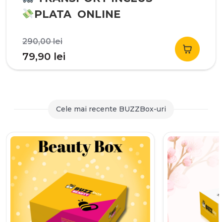
PLATA ONLINE
Prețul
290,00
lei
inițial
Prețul
79,90
lei
a
curent
fost:
este:
290,00 lei.
79,90 lei.
Cele mai recente BUZZBox-uri