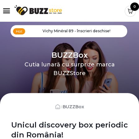
0
Vichy Minéral 89 - înscrieri deschise!
BUZZBox
Cutia lunară cu surprize marca
BUZZStore
›
BUZZBox
Unicul discovery box periodic
din România!