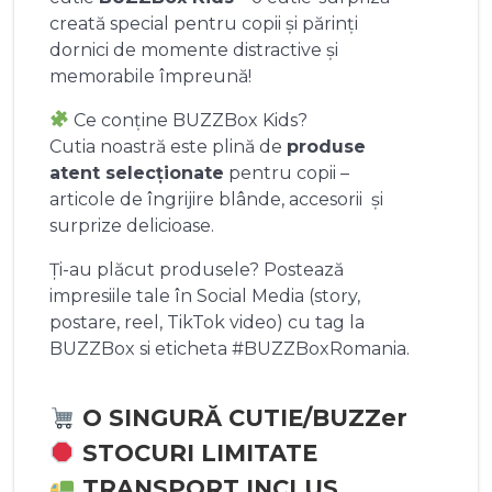
creată special pentru copii și părinți
dornici de momente distractive și
memorabile împreună!
Ce conține BUZZBox Kids?
Cutia noastră este plină de
produse
atent selecționate
pentru copii –
articole de îngrijire blânde, accesorii și
surprize delicioase.
Ți-au plăcut produsele? Postează
impresiile tale în Social Media (story,
postare, reel, TikTok video) cu tag la
BUZZBox si eticheta #BUZZBoxRomania.
O SINGURĂ CUTIE/BUZZer
STOCURI LIMITATE
TRANSPORT INCLUS