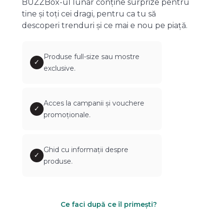
BUZZBox-ul lunar conține surprize pentru
tine și toți cei dragi, pentru ca tu să
descoperi trenduri și ce mai e nou pe piață.
Produse full-size sau mostre
✓
exclusive.
Acces la campanii și vouchere
✓
promoționale.
Ghid cu informații despre
✓
produse.
Ce faci după ce îl primești?