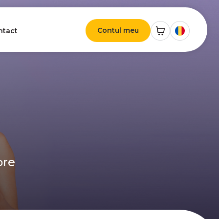
Contul meu
ntact
ore