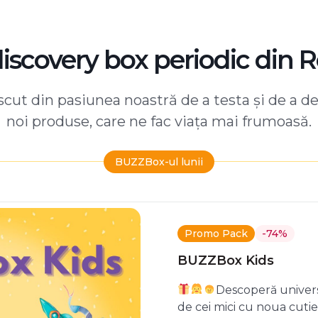
discovery box periodic din 
ut din pasiunea noastră de a testa și de a d
noi produse, care ne fac viața mai frumoasă.
BUZZBox-ul lunii
Promo Pack
-74%
BUZZBox Kids
Descoperă univers
de cei mici cu noua cuti