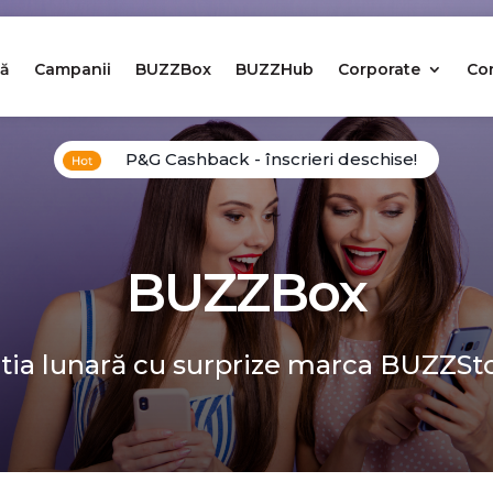
ă
Campanii
BUZZBox
BUZZHub
Corporate
Co
P&G Cashback - înscrieri deschise!
BUZZBox
tia lunară cu surprize marca BUZZSt