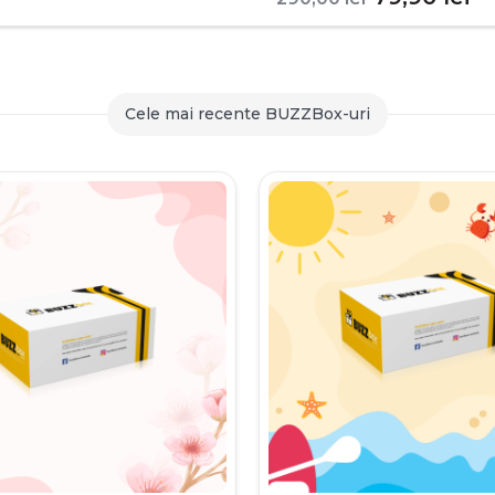
inițial
c
a
es
fost:
79
Cele mai recente BUZZBox-uri
290,00 le