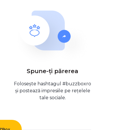
Spune-ți părerea
Folosește hashtagul #buzzboxro
și postează impresiile pe rețelele
tale sociale.
ZZBox