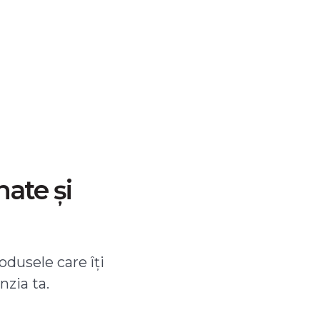
nate și
odusele care îți
nzia ta.