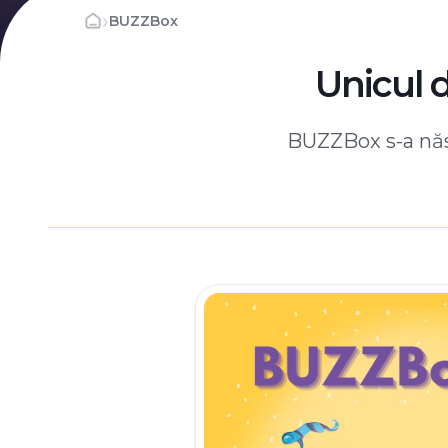
›
BUZZBox
Unicul 
BUZZBox s-a născ