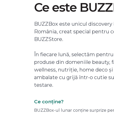
Ce este BUZ
BUZZBox este unicul discovery 
România, creat special pentru 
BUZZStore.
În fiecare lună, selectăm pentru
produse din domeniile beauty, f
wellness, nutriție, home deco și
ambalate cu grijă într-o cutie s
testare.
Ce conține?
BUZZBox-ul lunar conține surprize pentru