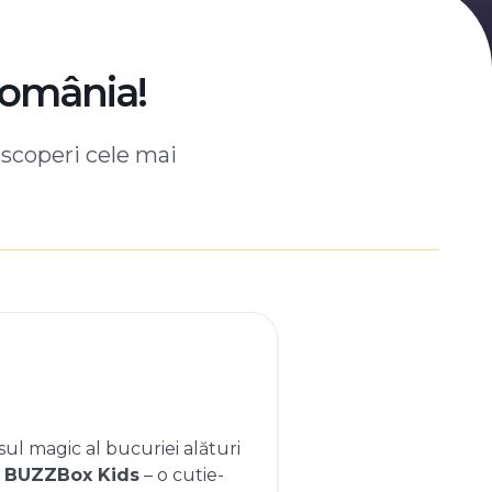
România!
escoperi cele mai
ul magic al bucuriei alături
e
BUZZBox Kids
– o cutie-