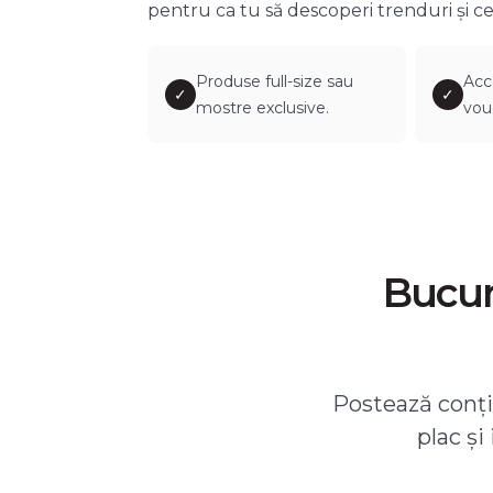
pentru ca tu să descoperi trenduri și ce
Produse full-size sau
Acc
✓
✓
mostre exclusive.
vou
Bucură
Postează conțin
plac și