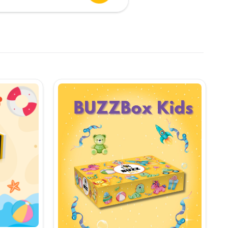
urent
te:
,90 lei.
i.