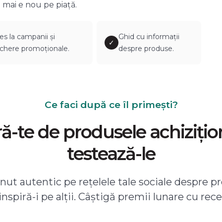
 mai e nou pe piață.
es la campanii și
Ghid cu informații
✓
chere promoționale.
despre produse.
Ce faci după ce îl primești?
-te de produsele achizițio
testează-le
ut autentic pe rețelele tale sociale despre pr
 inspiră-i pe alții. Câștigă premii lunare cu rece