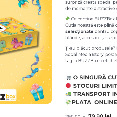
surpriză creată special pe
de momente distractive 
Ce conține BUZZBox 
Cutia noastră este plină
selecționate
pentru copii
blânde, accesorii și surpr
Ți-au plăcut produsele? P
Social Media (story, posta
tag la BUZZBox si etic
O SINGURĂ CU
STOCURI LIMI
TRANSPORT I
PLATA ONLINE
Prețul
P
79,90
lei
290,00
lei