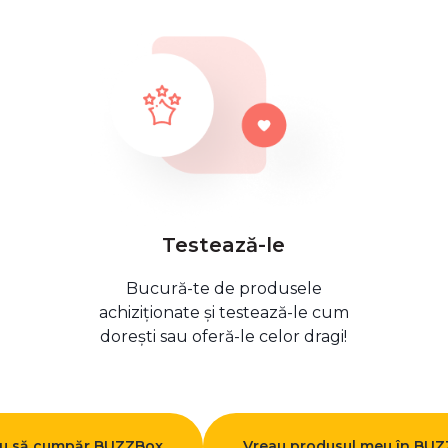
Testează-le
Bucură-te de produsele
achiziționate și testează-le cum
dorești sau oferă-le celor dragi!
u să cumpăr BUZZBox
Vreau produsul meu în BU