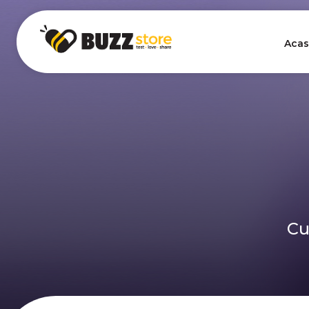
Acas
Cu