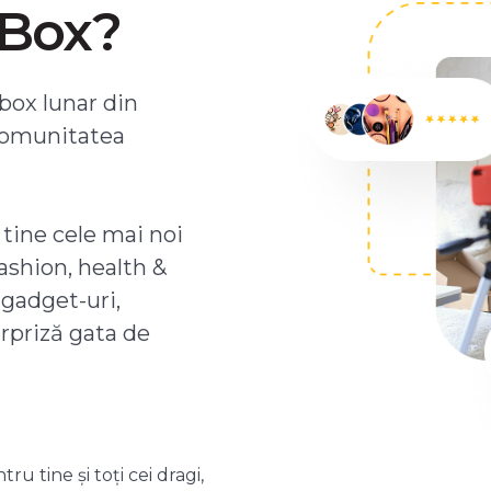
ZBox?
box lunar din
comunitatea
 tine cele mai noi
ashion, health &
 gadget-uri,
urpriză gata de
 tine și toți cei dragi,