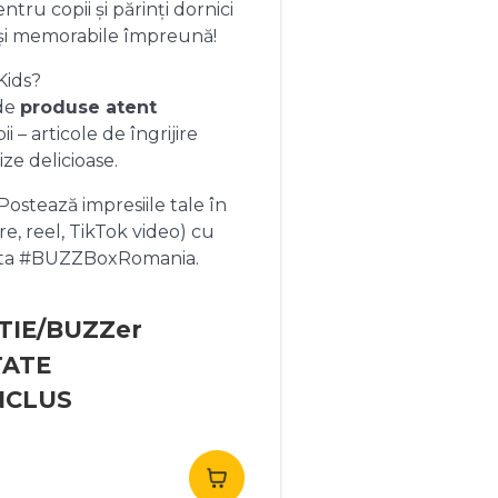
ntru copii și părinți dornici
și memorabile împreună!
Kids?
 de
produse atent
 – articole de îngrijire
ize delicioase.
ostează impresiile tale în
re, reel, TikTok video) cu
heta #BUZZBoxRomania.
TIE/BUZZer
TATE
NCLUS
rețul