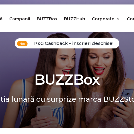
ă
Campanii
BUZZBox
BUZZHub
Corporate
Co
P&G Cashback - înscrieri deschise!
BUZZBox
tia lunară cu surprize marca BUZZSt