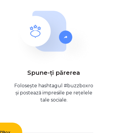
Spune-ți părerea
Folosește hashtagul #buzzboxro
și postează impresiile pe rețelele
tale sociale.
ZZBox