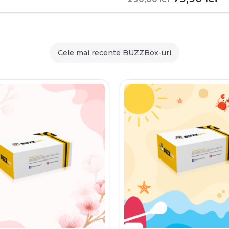
inițial
c
a
es
fost:
79
Cele mai recente BUZZBox-uri
290,00 le