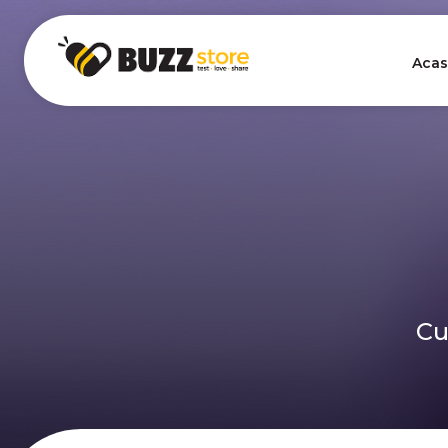
Acas
Cu