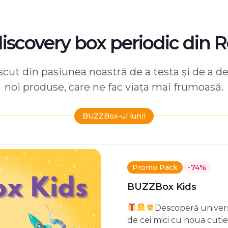
discovery box periodic din 
ut din pasiunea noastră de a testa și de a d
noi produse, care ne fac viața mai frumoasă.
BUZZBox-ul lunii
Promo Pack
-74%
BUZZBox Kids
Descoperă univers
de cei mici cu noua cuti