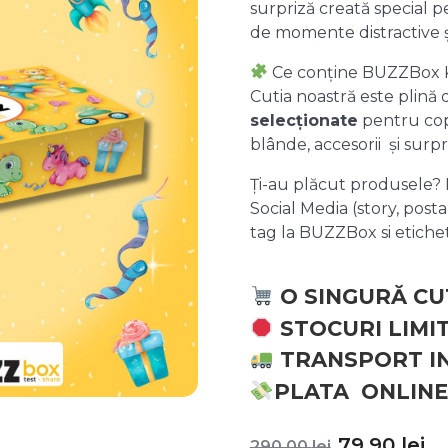
surpriză creată special pe
de momente distractive 
Ce conține BUZZBox 
Cutia noastră este plină
selecționate
pentru copii
blânde, accesorii și surpr
Ți-au plăcut produsele? P
Social Media (story, posta
tag la BUZZBox si etic
O SINGURĂ CU
STOCURI LIMI
TRANSPORT I
PLATA ONLINE
Prețul
P
79,90
lei
290,00
lei