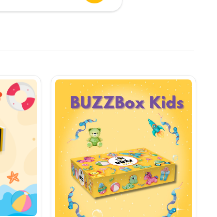
urent
te:
,90 lei.
i.