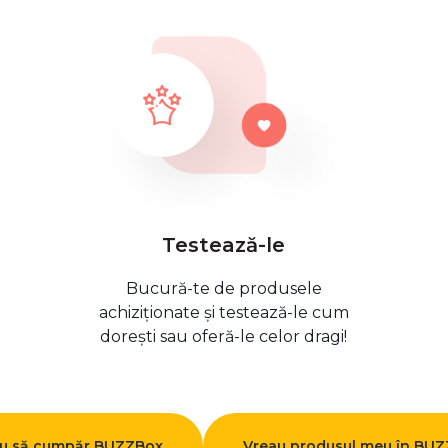
Testează-le
Bucură-te de produsele
achiziționate și testează-le cum
dorești sau oferă-le celor dragi!
u să cumpăr BUZZBox
Vreau produsul meu în BU