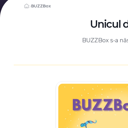
›
BUZZBox
Unicul 
BUZZBox s-a născ