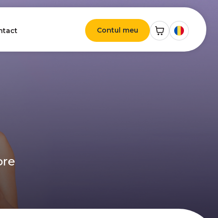
Contul meu
ntact
ore