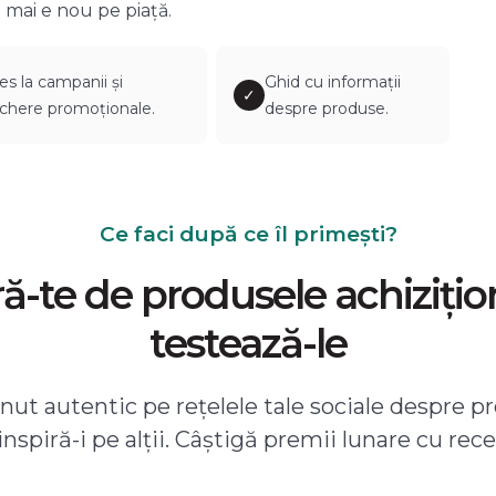
 mai e nou pe piață.
es la campanii și
Ghid cu informații
✓
chere promoționale.
despre produse.
Ce faci după ce îl primești?
-te de produsele achizițio
testează-le
ut autentic pe rețelele tale sociale despre pr
 inspiră-i pe alții. Câștigă premii lunare cu rece