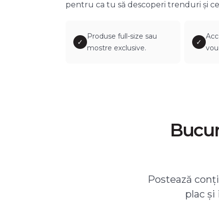
pentru ca tu să descoperi trenduri și ce
Produse full-size sau
Acc
✓
✓
mostre exclusive.
vou
Bucură
Postează conțin
plac și