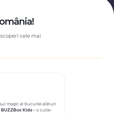
România!
escoperi cele mai
ul magic al bucuriei alături
e
BUZZBox Kids
– o cutie-