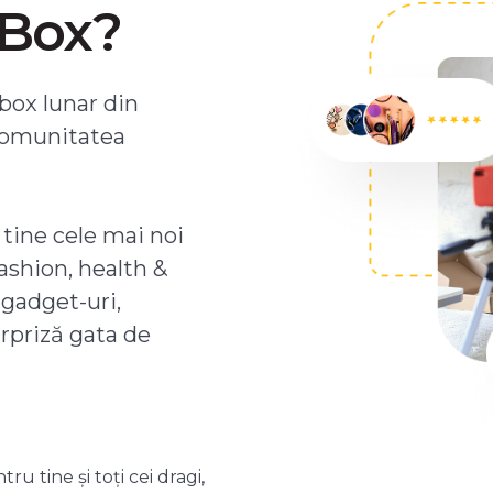
ZBox?
box lunar din
comunitatea
 tine cele mai noi
ashion, health &
 gadget-uri,
urpriză gata de
 tine și toți cei dragi,