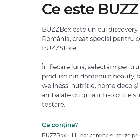
Ce este BUZ
BUZZBox este unicul discovery 
România, creat special pentru 
BUZZStore.
În fiecare lună, selectăm pentru
produse din domeniile beauty, f
wellness, nutriție, home deco și
ambalate cu grijă într-o cutie s
testare.
Ce conține?
BUZZBox-ul lunar conține surprize pentru