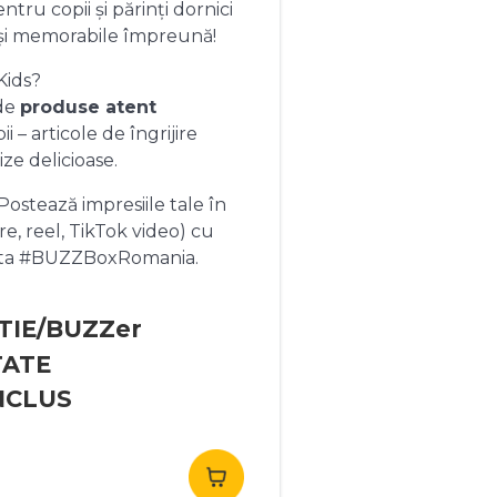
ntru copii și părinți dornici
și memorabile împreună!
Kids?
 de
produse atent
 – articole de îngrijire
ize delicioase.
ostează impresiile tale în
re, reel, TikTok video) cu
heta #BUZZBoxRomania.
TIE/BUZZer
TATE
NCLUS
rețul