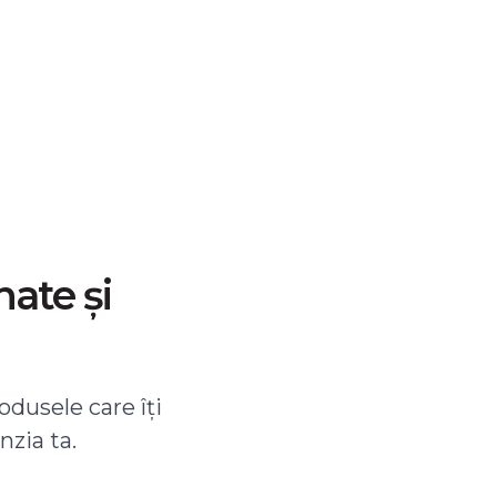
nate și
odusele care îți
nzia ta.