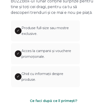
BUZZBox-ul lunar conține surprize pentru
tine și toți cei dragi, pentru ca tu să
descoperi trenduri și ce mai e nou pe piață.
Produse full-size sau mostre
✓
exclusive.
Acces la campanii și vouchere
✓
promoționale.
Ghid cu informații despre
✓
produse.
Ce faci după ce îl primești?