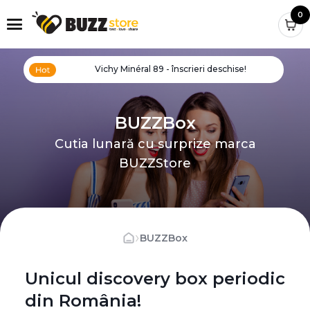
0
Vichy Minéral 89 - înscrieri deschise!
BUZZBox
Cutia lunară cu surprize marca
BUZZStore
›
BUZZBox
Unicul discovery box periodic
din România!