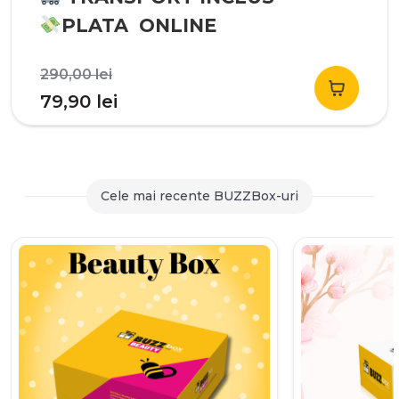
PLATA ONLINE
Prețul
290,00
lei
inițial
Prețul
79,90
lei
a
curent
fost:
este:
290,00 lei.
79,90 lei.
Cele mai recente BUZZBox-uri