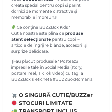
creată special pentru copii și părinți
dornici de momente distractive și
memorabile împreună!
Ce conține BUZZBox Kids?
Cutia noastră este plină de
produse
atent selecționate
pentru copii –
articole de îngrijire blânde, accesorii și
surprize delicioase.
Ți-au plăcut produsele? Postează
impresiile tale în Social Media (story,
postare, reel, TikTok video) cu tag la
BUZZBox si eticheta #BUZZBoxRomania.
O SINGURĂ CUTIE/BUZZer
STOCURI LIMITATE
TRANSPORT INCLUS