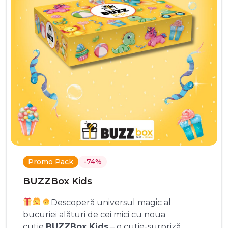
Promo Pack
-74%
BUZZBox Kids
Descoperă universul magic al
bucuriei alături de cei mici cu noua
cutie
BUZZBox Kids
– o cutie-surpriză