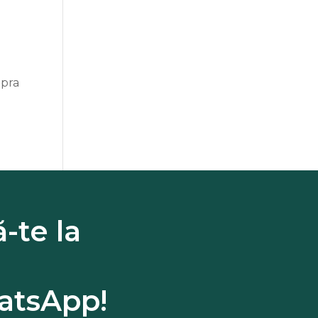
upra
-te la
tsApp!