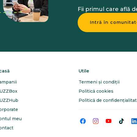
Fii primul care află 
Intră în comunitat
casă
Utile
ampanii
Termeni și condiții
UZZBox
Politică cookies
UZZHub
Politică de confidențialita
orporate
ontul meu
ontact