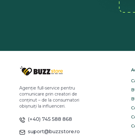
A
C
Agenție full-service pentru
B
comunicare prin creatori de
B
conținut – de la consumatori
obișnuiți la influenceri.
C
C
(+40) 745 588 868
C
suport@buzzstore.ro