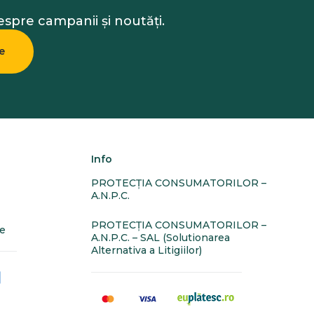
despre campanii și noutăți.
e
Info
PROTECŢIA CONSUMATORILOR –
A.N.P.C.
PROTECŢIA CONSUMATORILOR –
te
A.N.P.C. – SAL (Solutionarea
Alternativa a Litigiilor)