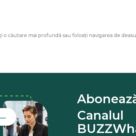
ați o căutare mai profundă sau folosiți navigarea de deas
Abonează
Canalul
BUZZWha