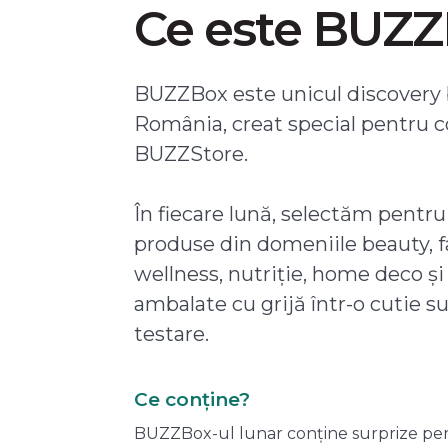
Ce este BUZ
BUZZBox este unicul discovery 
România, creat special pentru 
BUZZStore.
În fiecare lună, selectăm pentru
produse din domeniile beauty, f
wellness, nutriție, home deco și
ambalate cu grijă într-o cutie s
testare.
Ce conține?
BUZZBox-ul lunar conține surprize pentru