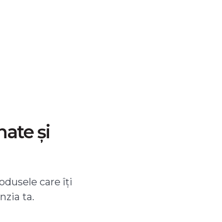
nate și
odusele care îți
nzia ta.