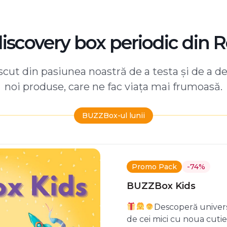
discovery box periodic din 
ut din pasiunea noastră de a testa și de a d
noi produse, care ne fac viața mai frumoasă.
BUZZBox-ul lunii
Promo Pack
-74%
BUZZBox Kids
Descoperă univers
de cei mici cu noua cuti