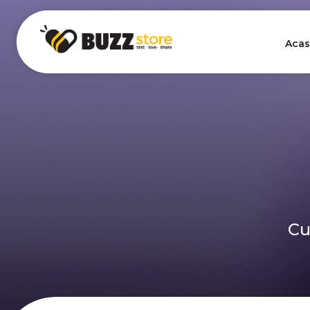
Acas
Cu