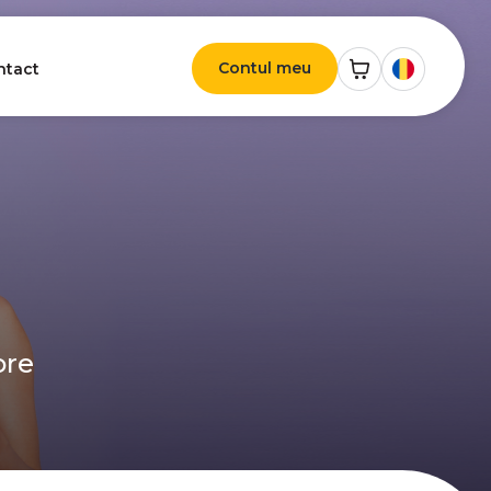
Contul meu
ntact
ore