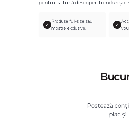
pentru ca tu să descoperi trenduri și ce
Produse full-size sau
Acc
✓
✓
mostre exclusive.
vou
Bucură
Postează conțin
plac și