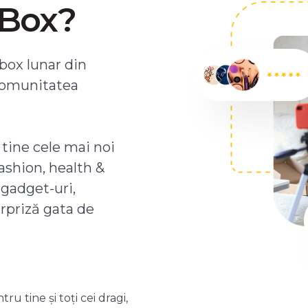
ZBox?
box lunar din
comunitatea
 tine cele mai noi
ashion, health &
 gadget-uri,
urpriză gata de
 tine și toți cei dragi,