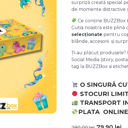
surpriză creată special pe
de momente distractive 
Ce conține BUZZBox 
Cutia noastră este plină
selecționate
pentru copii
blânde, accesorii și surpr
Ți-au plăcut produsele? P
Social Media (story, posta
tag la BUZZBox si etic
O SINGURĂ CU
STOCURI LIMI
TRANSPORT I
PLATA ONLINE
Prețul
P
79,90
lei
290,00
lei