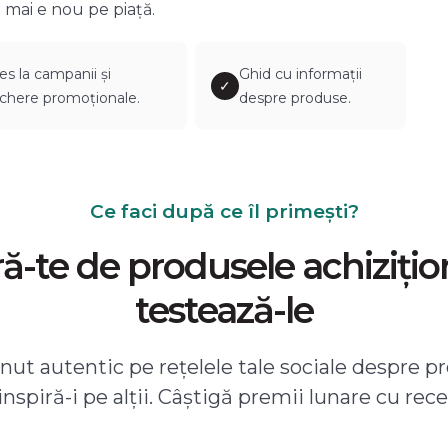
 mai e nou pe piață.
es la campanii și
Ghid cu informații
✓
chere promoționale.
despre produse.
Ce faci după ce îl primești?
-te de produsele achizițio
testează-le
ut autentic pe rețelele tale sociale despre pr
 inspiră-i pe alții. Câștigă premii lunare cu rece