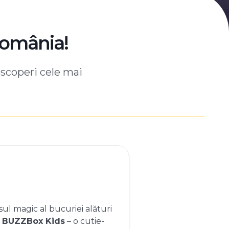
România!
escoperi cele mai
ul magic al bucuriei alături
e
BUZZBox Kids
– o cutie-