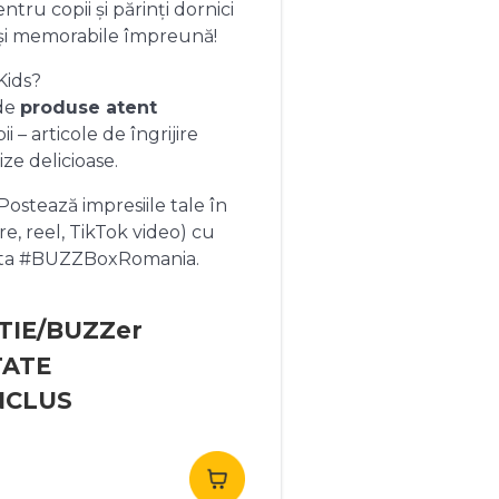
ntru copii și părinți dornici
și memorabile împreună!
Kids?
 de
produse atent
 – articole de îngrijire
ize delicioase.
ostează impresiile tale în
re, reel, TikTok video) cu
heta #BUZZBoxRomania.
TIE/BUZZer
TATE
NCLUS
rețul