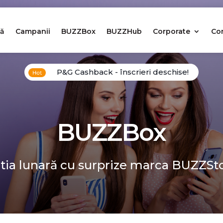
ă
Campanii
BUZZBox
BUZZHub
Corporate
Co
P&G Cashback - înscrieri deschise!
BUZZBox
tia lunară cu surprize marca BUZZSt