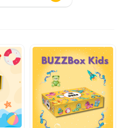
urent
te:
,90 lei.
i.