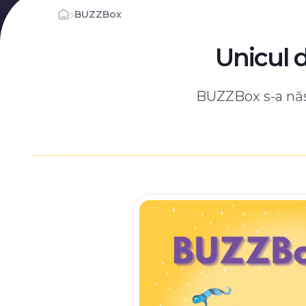
›
BUZZBox
Unicul 
BUZZBox s-a născ