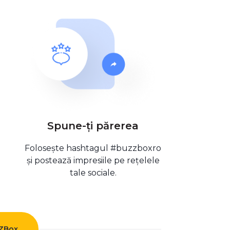
Spune-ți părerea
Folosește hashtagul #buzzboxro
și postează impresiile pe rețelele
tale sociale.
ZZBox