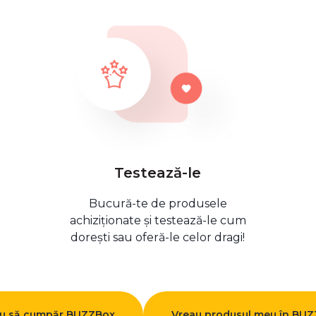
Testează-le
Bucură-te de produsele
achiziționate și testează-le cum
dorești sau oferă-le celor dragi!
u să cumpăr BUZZBox
Vreau produsul meu în BU