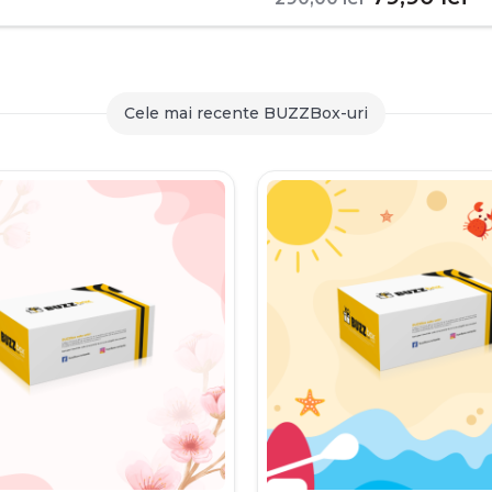
inițial
c
a
es
fost:
79
Cele mai recente BUZZBox-uri
290,00 le