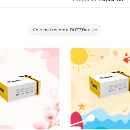
inițial
c
a
es
fost:
79
Cele mai recente BUZZBox-uri
290,00 le