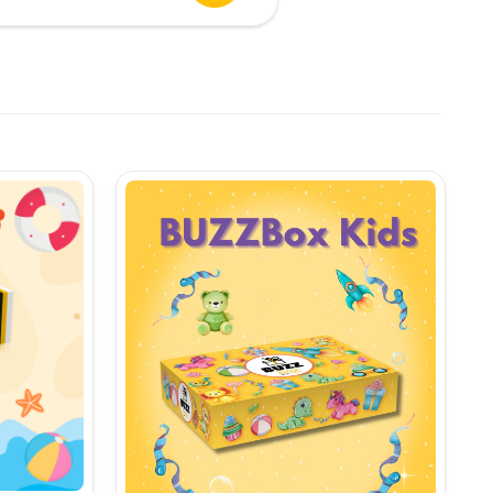
urent
te:
,90 lei.
i.