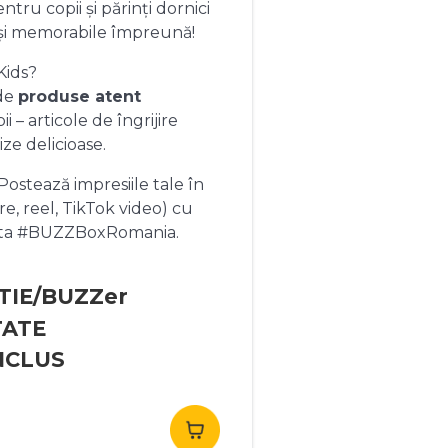
ntru copii și părinți dornici
și memorabile împreună!
Kids?
 de
produse atent
 – articole de îngrijire
ize delicioase.
ostează impresiile tale în
re, reel, TikTok video) cu
heta #BUZZBoxRomania.
TIE/BUZZer
TATE
NCLUS
rețul