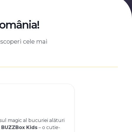
România!
escoperi cele mai
ul magic al bucuriei alături
e
BUZZBox Kids
– o cutie-