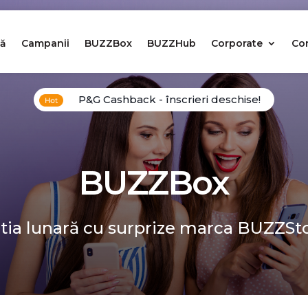
ă
Campanii
BUZZBox
BUZZHub
Corporate
Co
P&G Cashback - înscrieri deschise!
BUZZBox
tia lunară cu surprize marca BUZZSt