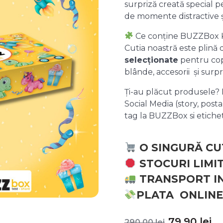
surpriză creată special pe
de momente distractive 
Ce conține BUZZBox 
Cutia noastră este plină
selecționate
pentru copii
blânde, accesorii și surpr
Ți-au plăcut produsele? P
Social Media (story, posta
tag la BUZZBox si etic
O SINGURĂ CU
STOCURI LIMI
TRANSPORT I
PLATA ONLINE
Prețul
P
79,90
lei
290,00
lei