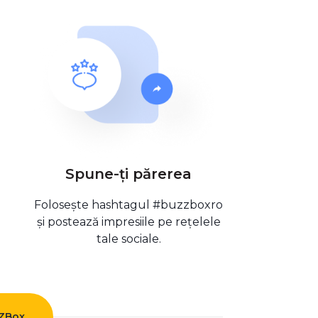
Spune-ți părerea
Folosește hashtagul #buzzboxro
și postează impresiile pe rețelele
tale sociale.
ZZBox