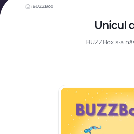
›
BUZZBox
Unicul 
BUZZBox s-a născ