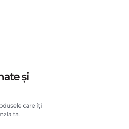
nate și
odusele care îți
nzia ta.