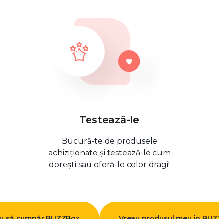
Testează-le
Bucură-te de produsele
achiziționate și testează-le cum
dorești sau oferă-le celor dragi!
u să cumpăr BUZZBox
Vreau produsul meu în BU