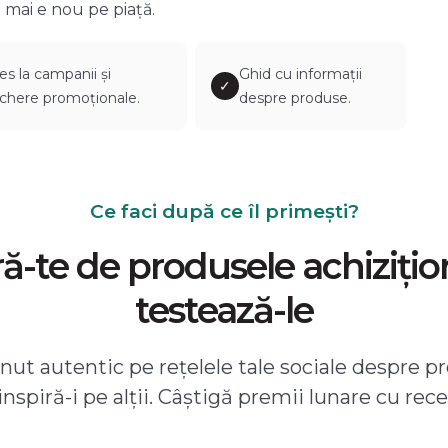
 mai e nou pe piață.
es la campanii și
Ghid cu informații
✓
chere promoționale.
despre produse.
Ce faci după ce îl primești?
-te de produsele achizițio
testează-le
ut autentic pe rețelele tale sociale despre pr
 inspiră-i pe alții. Câștigă premii lunare cu rece