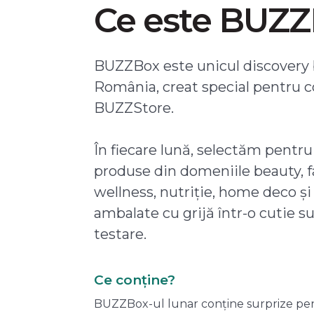
Ce este BUZ
BUZZBox este unicul discovery 
România, creat special pentru 
BUZZStore.
În fiecare lună, selectăm pentru
produse din domeniile beauty, f
wellness, nutriție, home deco și
ambalate cu grijă într-o cutie s
testare.
Ce conține?
BUZZBox-ul lunar conține surprize pentru