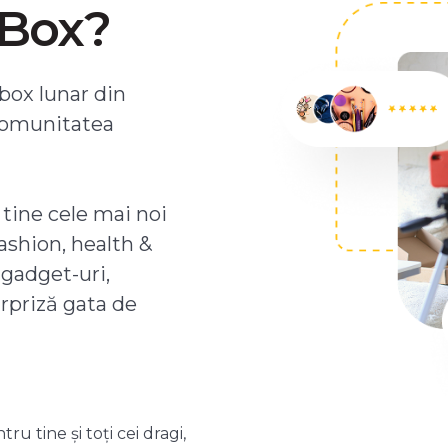
ZBox?
box lunar din
comunitatea
 tine cele mai noi
ashion, health &
 gadget-uri,
urpriză gata de
 tine și toți cei dragi,