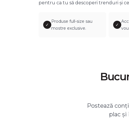
pentru ca tu să descoperi trenduri și ce
Produse full-size sau
Acc
✓
✓
mostre exclusive.
vou
Bucură
Postează conțin
plac și