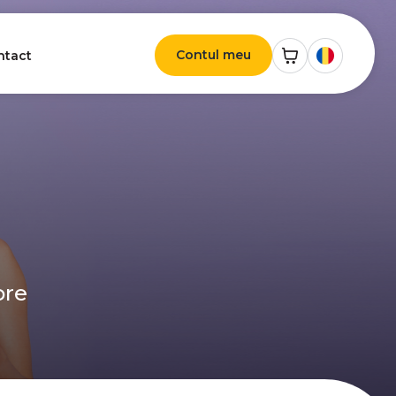
Contul meu
ntact
ore