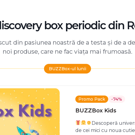
discovery box periodic din 
ut din pasiunea noastră de a testa și de a d
noi produse, care ne fac viața mai frumoasă.
BUZZBox-ul lunii
Promo Pack
-74%
BUZZBox Kids
Descoperă univers
de cei mici cu noua cuti