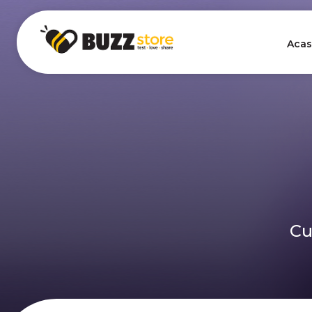
Acas
Cu