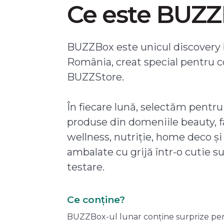
Ce este BUZ
BUZZBox este unicul discovery 
România, creat special pentru 
BUZZStore.
În fiecare lună, selectăm pentru
produse din domeniile beauty, f
wellness, nutriție, home deco și
ambalate cu grijă într-o cutie s
testare.
Ce conține?
BUZZBox-ul lunar conține surprize pentru