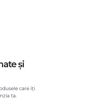
nate și
odusele care îți
nzia ta.