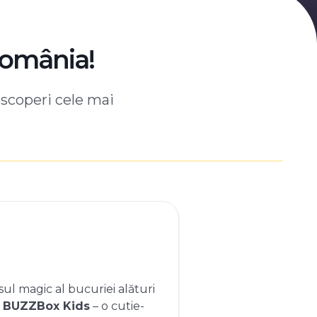
România!
escoperi cele mai
ul magic al bucuriei alături
e
BUZZBox Kids
– o cutie-