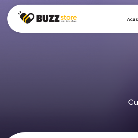
Acas
Cu