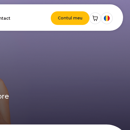
Contul meu
ntact
ore