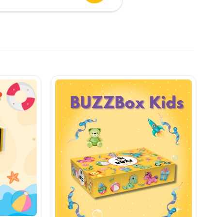
urent
te:
,90 lei.
i.