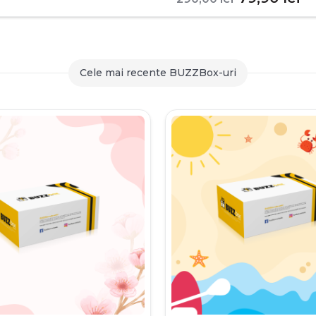
inițial
c
a
es
fost:
79
Cele mai recente BUZZBox-uri
290,00 le