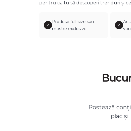
pentru ca tu să descoperi trenduri și ce
Produse full-size sau
Acc
✓
✓
mostre exclusive.
vou
Bucură
Postează conțin
plac și