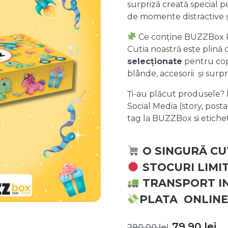
surpriză creată special pe
de momente distractive 
Ce conține BUZZBox 
Cutia noastră este plină
selecționate
pentru copii
blânde, accesorii și surpr
Ți-au plăcut produsele? P
Social Media (story, posta
tag la BUZZBox si etic
O SINGURĂ CU
STOCURI LIMI
TRANSPORT I
PLATA ONLINE
Prețul
P
79,90
lei
290,00
lei