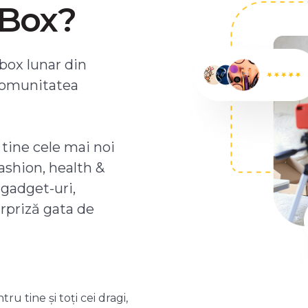
ZBox?
box lunar din
comunitatea
 tine cele mai noi
ashion, health &
 gadget-uri,
urpriză gata de
 tine și toți cei dragi,