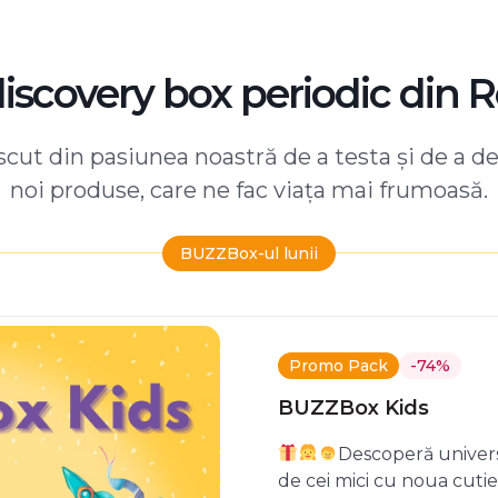
discovery box periodic din 
ut din pasiunea noastră de a testa și de a d
noi produse, care ne fac viața mai frumoasă.
BUZZBox-ul lunii
Promo Pack
-74%
BUZZBox Kids
Descoperă univers
de cei mici cu noua cuti