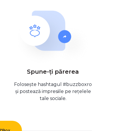
Spune-ți părerea
Folosește hashtagul #buzzboxro
și postează impresiile pe rețelele
tale sociale.
ZZBox