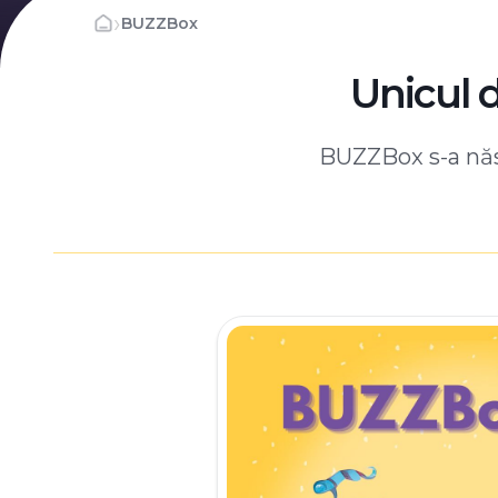
›
BUZZBox
Unicul 
BUZZBox s-a născ