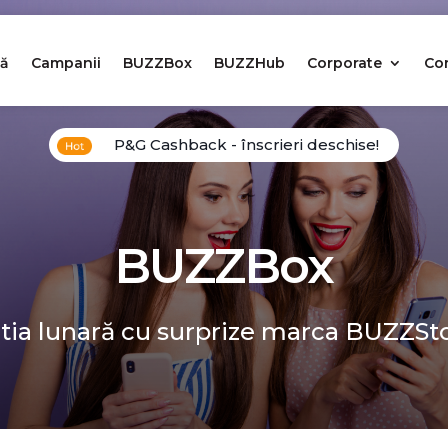
ă
Campanii
BUZZBox
BUZZHub
Corporate
Co
P&G Cashback - înscrieri deschise!
BUZZBox
tia lunară cu surprize marca BUZZSt