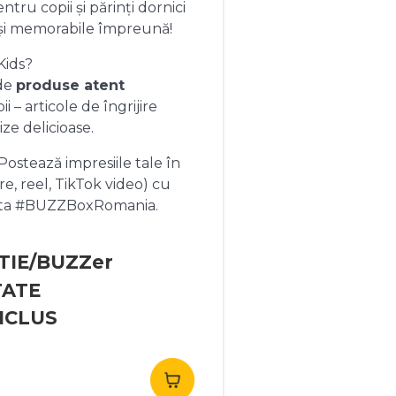
ntru copii și părinți dornici
și memorabile împreună!
Kids?
 de
produse atent
 – articole de îngrijire
ize delicioase.
ostează impresiile tale în
re, reel, TikTok video) cu
heta #BUZZBoxRomania.
TIE/BUZZer
TATE
NCLUS
rețul