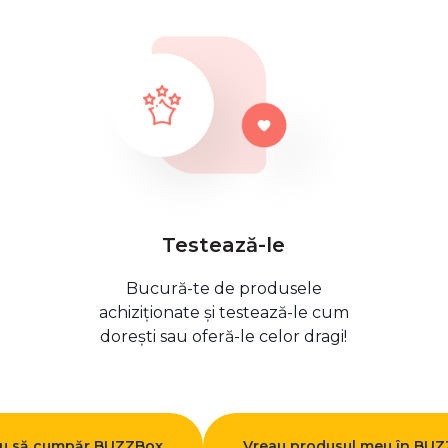
Testează-le
Bucură-te de produsele
achiziționate și testează-le cum
dorești sau oferă-le celor dragi!
u să cumpăr BUZZBox
Vreau produsul meu în BU