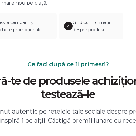
 mai e nou pe piață.
es la campanii și
Ghid cu informații
✓
chere promoționale.
despre produse.
Ce faci după ce îl primești?
-te de produsele achizițio
testează-le
ut autentic pe rețelele tale sociale despre pr
 inspiră-i pe alții. Câștigă premii lunare cu rece