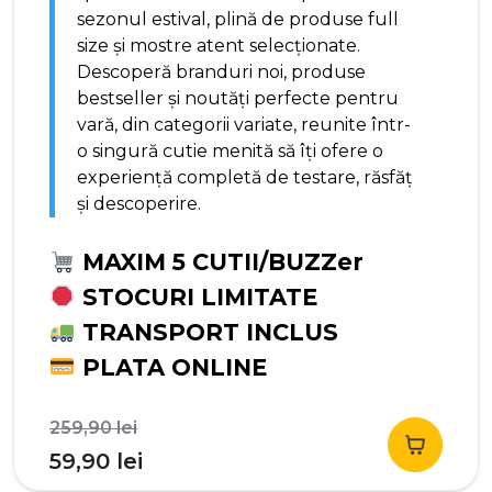
sezonul estival, plină de produse full
size și mostre atent selecționate.
Descoperă branduri noi, produse
bestseller și noutăți perfecte pentru
vară, din categorii variate, reunite într-
o singură cutie menită să îți ofere o
experiență completă de testare, răsfăț
și descoperire.
MAXIM 5 CUTII/BUZZer
STOCURI LIMITATE
TRANSPORT INCLUS
PLATA ONLINE
Prețul
259,90
lei
inițial
Prețul
59,90
lei