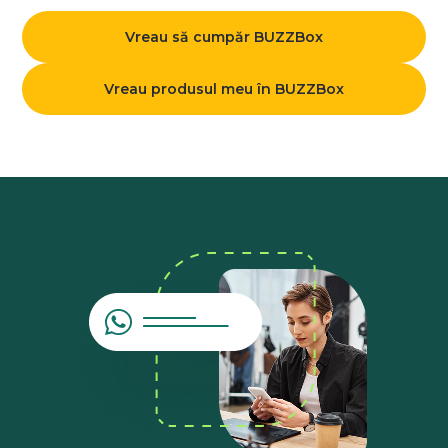
Vreau să cumpăr BUZZBox
Vreau produsul meu în BUZZBox