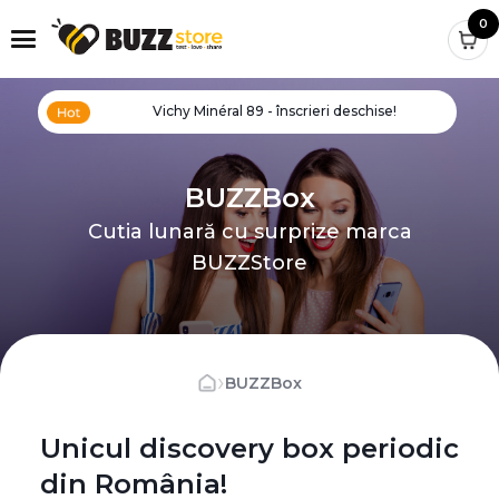
0
Vichy Minéral 89 - înscrieri deschise!
BUZZBox
Cutia lunară cu surprize marca
BUZZStore
›
BUZZBox
Unicul discovery box periodic
din România!