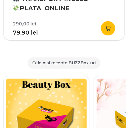
PLATA ONLINE
Prețul
290,00
lei
inițial
Prețul
79,90
lei
a
curent
fost:
este:
290,00 lei.
79,90 lei.
Cele mai recente BUZZBox-uri