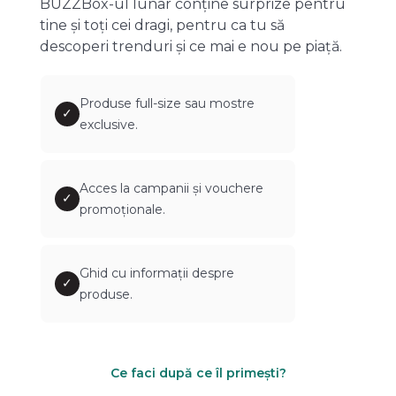
BUZZBox-ul lunar conține surprize pentru
tine și toți cei dragi, pentru ca tu să
descoperi trenduri și ce mai e nou pe piață.
Produse full-size sau mostre
✓
exclusive.
Acces la campanii și vouchere
✓
promoționale.
Ghid cu informații despre
✓
produse.
Ce faci după ce îl primești?