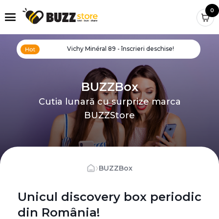
0
Vichy Minéral 89 - înscrieri deschise!
BUZZBox
Cutia lunară cu surprize marca
BUZZStore
›
BUZZBox
Unicul discovery box periodic
din România!