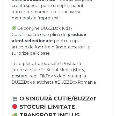
creată special pentru copii și părinți
dornici de momente distractive și
memorabile împreună!
Ce conține BUZZBox Kids?
Cutia noastră este plină de
produse
atent selecționate
pentru copii –
articole de îngrijire blânde, accesorii și
surprize delicioase.
Ți-au plăcut produsele? Postează
impresiile tale în Social Media (story,
postare, reel, TikTok video) cu tag la
BUZZBox si eticheta #BUZZBoxRomania.
O SINGURĂ CUTIE/BUZZer
STOCURI LIMITATE
TRANSPORT INCLUS