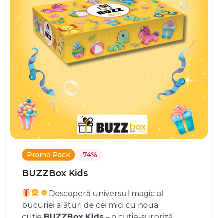
Promo Pack
-74%
BUZZBox Kids
Descoperă universul magic al
bucuriei alături de cei mici cu noua
cutie
BUZZBox Kids
– o cutie-surpriză