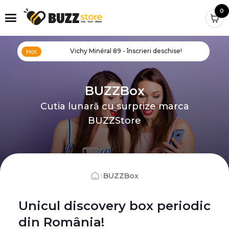
0
Vichy Minéral 89 - înscrieri deschise!
BUZZBox
Cutia lunară cu surprize marca
BUZZStore
›
BUZZBox
Unicul discovery box periodic
din România!