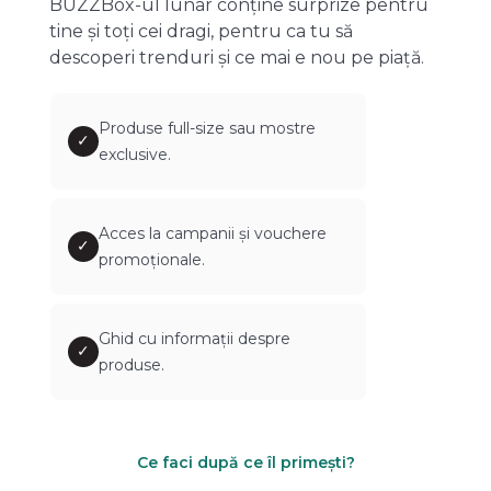
BUZZBox-ul lunar conține surprize pentru
tine și toți cei dragi, pentru ca tu să
descoperi trenduri și ce mai e nou pe piață.
Produse full-size sau mostre
✓
exclusive.
Acces la campanii și vouchere
✓
promoționale.
Ghid cu informații despre
✓
produse.
Ce faci după ce îl primești?