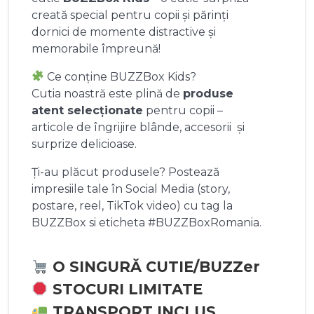
creată special pentru copii și părinți
dornici de momente distractive și
memorabile împreună!
Ce conține BUZZBox Kids?
Cutia noastră este plină de
produse
atent selecționate
pentru copii –
articole de îngrijire blânde, accesorii și
surprize delicioase.
Ți-au plăcut produsele? Postează
impresiile tale în Social Media (story,
postare, reel, TikTok video) cu tag la
BUZZBox si eticheta #BUZZBoxRomania.
O SINGURĂ CUTIE/BUZZer
STOCURI LIMITATE
TRANSPORT INCLUS