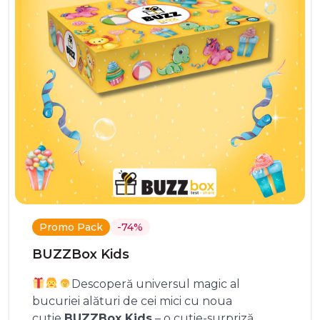
Promo Pack
-74%
BUZZBox Kids
Descoperă universul magic al
bucuriei alături de cei mici cu noua
cutie
BUZZBox Kids
– o cutie-surpriză