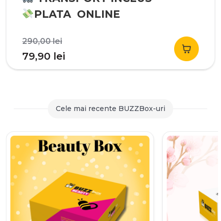
PLATA ONLINE
Prețul
290,00
lei
inițial
Prețul
79,90
lei
a
curent
fost:
este:
290,00 lei.
79,90 lei.
Cele mai recente BUZZBox-uri