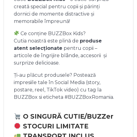
creată special pentru copii și părinți
dornici de momente distractive și
memorabile împreună!
Ce conține BUZZBox Kids?
Cutia noastră este plină de
produse
atent selecționate
pentru copii –
articole de îngrijire blânde, accesorii și
surprize delicioase.
Ți-au plăcut produsele? Postează
impresiile tale în Social Media (story,
postare, reel, TikTok video) cu tag la
BUZZBox si eticheta #BUZZBoxRomania.
O SINGURĂ CUTIE/BUZZer
STOCURI LIMITATE
TRANSPORT INCLUS