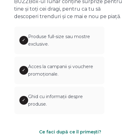
BUZZBox-ul lunar conține surprize pentru
tine și toți cei dragi, pentru ca tu să
descoperi trenduri și ce mai e nou pe piață.
Produse full-size sau mostre
✓
exclusive.
Acces la campanii și vouchere
✓
promoționale.
Ghid cu informații despre
✓
produse.
Ce faci după ce îl primești?