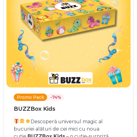
Promo Pack
-74%
BUZZBox Kids
Descoperă universul magic al
bucuriei alături de cei mici cu noua
cutie
BUZZBox Kids
– o cutie-surpriză