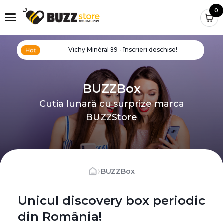
0
Vichy Minéral 89 - înscrieri deschise!
BUZZBox
Cutia lunară cu surprize marca
BUZZStore
›
BUZZBox
Unicul discovery box periodic
din România!