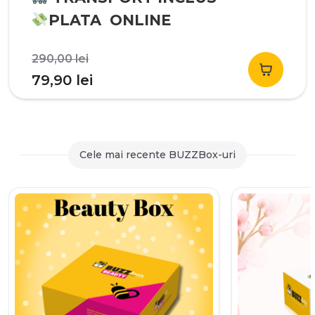
PLATA ONLINE
Prețul
290,00
lei
inițial
Prețul
79,90
lei
a
curent
fost:
este:
290,00 lei.
79,90 lei.
Cele mai recente BUZZBox-uri