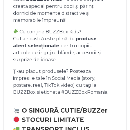
creată special pentru copii și părinți
dornici de momente distractive și
memorabile împreună!
Ce conține BUZZBox Kids?
Cutia noastră este plină de
produse
atent selecționate
pentru copii –
articole de îngrijire blânde, accesorii și
surprize delicioase.
Ți-au plăcut produsele? Postează
impresiile tale în Social Media (story,
postare, reel, TikTok video) cu tag la
BUZZBox si eticheta #BUZZBoxRomania.
O SINGURĂ CUTIE/BUZZer
STOCURI LIMITATE
TRANSPORT INCLUS