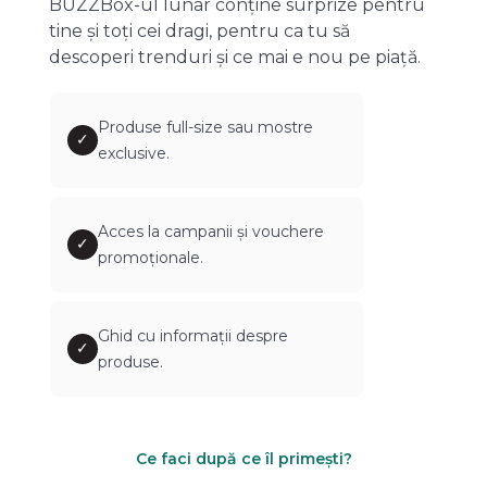
BUZZBox-ul lunar conține surprize pentru
tine și toți cei dragi, pentru ca tu să
descoperi trenduri și ce mai e nou pe piață.
Produse full-size sau mostre
✓
exclusive.
Acces la campanii și vouchere
✓
promoționale.
Ghid cu informații despre
✓
produse.
Ce faci după ce îl primești?