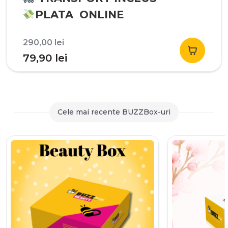
PLATA ONLINE
Prețul
290,00
lei
inițial
Prețul
79,90
lei
a
curent
fost:
este:
290,00 lei.
79,90 lei.
Cele mai recente BUZZBox-uri