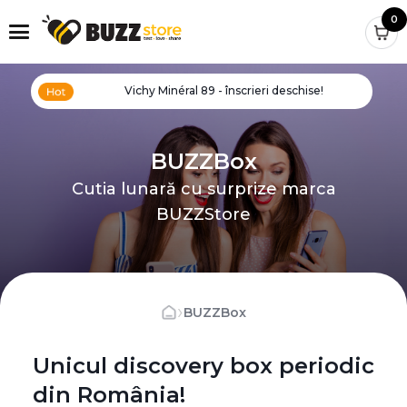
0
Vichy Minéral 89 - înscrieri deschise!
BUZZBox
Cutia lunară cu surprize marca
BUZZStore
›
BUZZBox
Unicul discovery box periodic
din România!