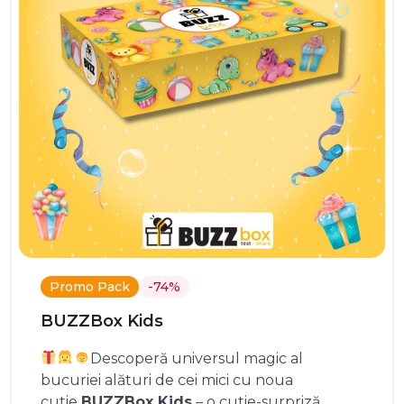
Promo Pack
-74%
BUZZBox Kids
Descoperă universul magic al
bucuriei alături de cei mici cu noua
cutie
BUZZBox Kids
– o cutie-surpriză