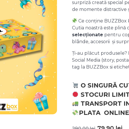
surpriză creată special pe
de momente distractive 
Ce conține BUZZBox 
Cutia noastră este plină
selecționate
pentru copii
blânde, accesorii și surpr
Ți-au plăcut produsele? P
Social Media (story, posta
tag la BUZZBox si etic
O SINGURĂ CU
STOCURI LIMI
TRANSPORT I
PLATA ONLINE
Prețul
P
79,90
lei
290,00
lei