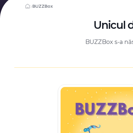
›
BUZZBox
Unicul 
BUZZBox s-a născ