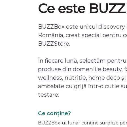
Ce este BUZ
BUZZBox este unicul discovery 
România, creat special pentru 
BUZZStore.
În fiecare lună, selectăm pentru
produse din domeniile beauty, f
wellness, nutriție, home deco și
ambalate cu grijă într-o cutie s
testare.
Ce conține?
BUZZBox-ul lunar conține surprize pentru