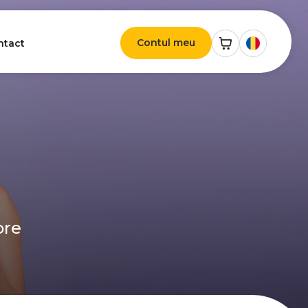
Contul meu
ntact
ore