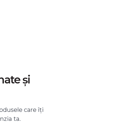
nate și
odusele care îți
nzia ta.