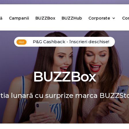
ă
Campanii
BUZZBox
BUZZHub
Corporate
Co
P&G Cashback - înscrieri deschise!
BUZZBox
tia lunară cu surprize marca BUZZSt