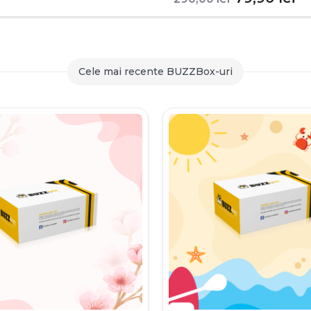
inițial
c
a
es
fost:
79
Cele mai recente BUZZBox-uri
290,00 le