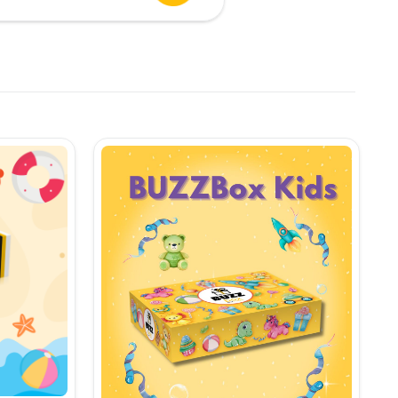
urent
te:
,90 lei.
i.