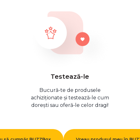
Testează-le
Bucură-te de produsele
achiziționate și testează-le cum
dorești sau oferă-le celor dragi!
u să cumpăr BUZZBox
Vreau produsul meu în BU