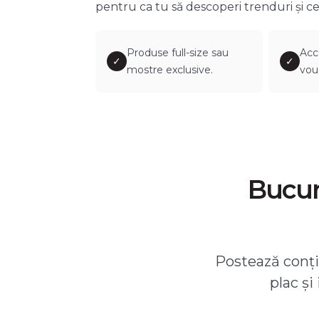
pentru ca tu să descoperi trenduri și ce
Produse full-size sau
Acc
✓
✓
mostre exclusive.
vou
Bucură
Postează conțin
plac și