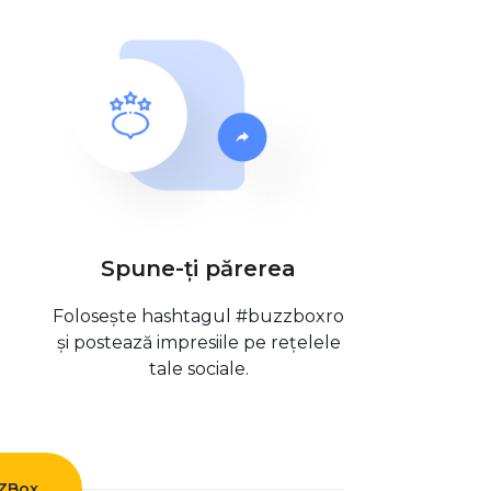
Spune-ți părerea
Folosește hashtagul #buzzboxro
și postează impresiile pe rețelele
tale sociale.
ZZBox