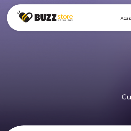
Acas
Cu