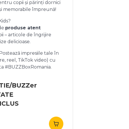
ntru copii și părinți dornici
și memorabile împreună!
Kids?
 de
produse atent
 – articole de îngrijire
ize delicioase.
ostează impresiile tale în
re, reel, TikTok video) cu
heta #BUZZBoxRomania.
TIE/BUZZer
TATE
NCLUS
rețul