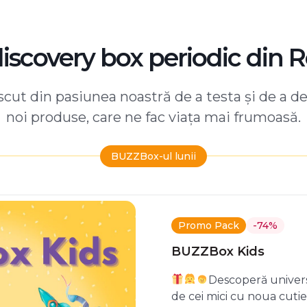
discovery box periodic din 
ut din pasiunea noastră de a testa și de a d
noi produse, care ne fac viața mai frumoasă.
BUZZBox-ul lunii
Promo Pack
-74%
BUZZBox Kids
Descoperă univers
de cei mici cu noua cuti