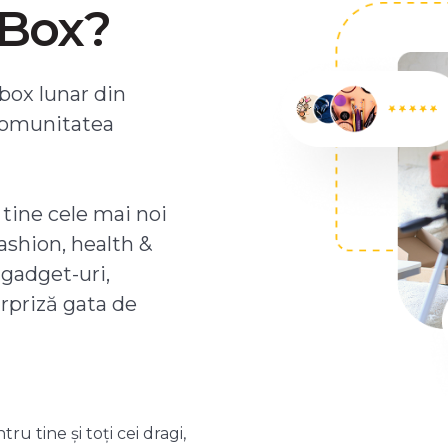
ZBox?
box lunar din
comunitatea
 tine cele mai noi
ashion, health &
 gadget-uri,
urpriză gata de
 tine și toți cei dragi,