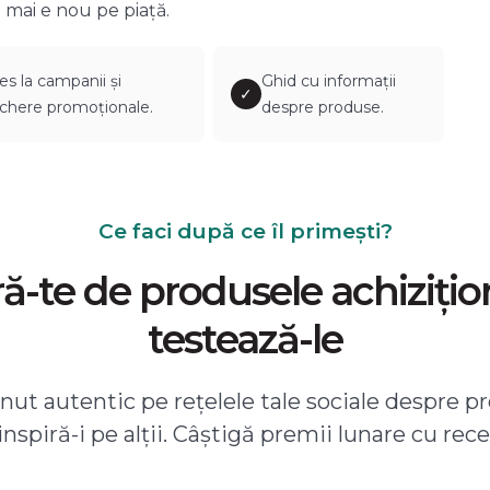
 mai e nou pe piață.
es la campanii și
Ghid cu informații
✓
chere promoționale.
despre produse.
Ce faci după ce îl primești?
-te de produsele achizițio
testează-le
ut autentic pe rețelele tale sociale despre pr
 inspiră-i pe alții. Câștigă premii lunare cu rece