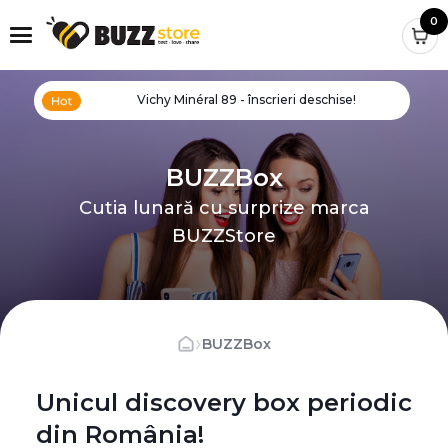
0
Vichy Minéral 89 - înscrieri deschise!
BUZZBox
Cutia lunară cu surprize marca
BUZZStore
›
BUZZBox
Unicul discovery box periodic
din România!