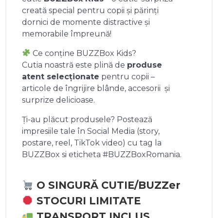
creată special pentru copii și părinți
dornici de momente distractive și
memorabile împreună!
Ce conține BUZZBox Kids?
Cutia noastră este plină de
produse
atent selecționate
pentru copii –
articole de îngrijire blânde, accesorii și
surprize delicioase.
Ți-au plăcut produsele? Postează
impresiile tale în Social Media (story,
postare, reel, TikTok video) cu tag la
BUZZBox si eticheta #BUZZBoxRomania.
O SINGURĂ CUTIE/BUZZer
STOCURI LIMITATE
TRANSPORT INCLUS