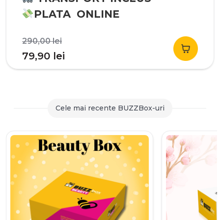
PLATA ONLINE
Prețul
290,00
lei
inițial
Prețul
79,90
lei
a
curent
fost:
este:
290,00 lei.
79,90 lei.
Cele mai recente BUZZBox-uri