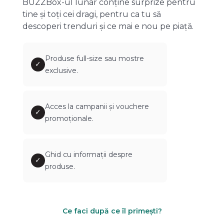
BUZZBox-ul lunar conține surprize pentru
tine și toți cei dragi, pentru ca tu să
descoperi trenduri și ce mai e nou pe piață.
Produse full-size sau mostre
✓
exclusive.
Acces la campanii și vouchere
✓
promoționale.
Ghid cu informații despre
✓
produse.
Ce faci după ce îl primești?