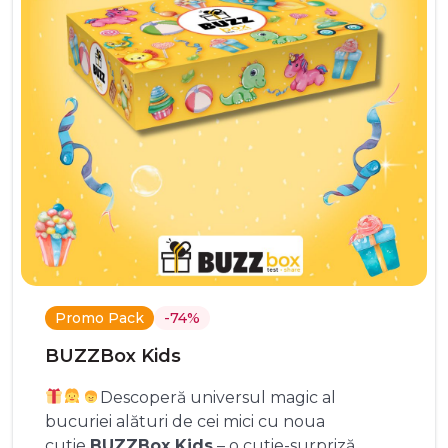
Promo Pack
-74%
BUZZBox Kids
Descoperă universul magic al
bucuriei alături de cei mici cu noua
cutie
BUZZBox Kids
– o cutie-surpriză