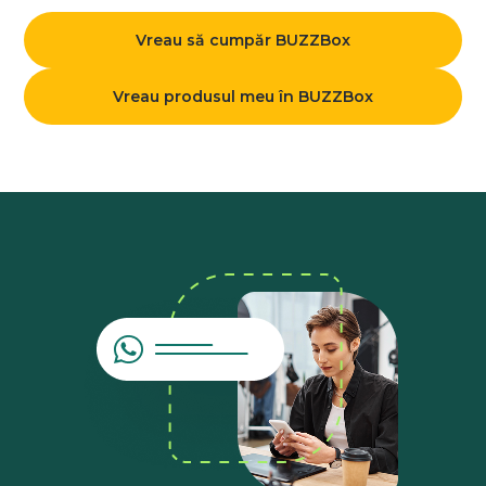
Vreau să cumpăr BUZZBox
Vreau produsul meu în BUZZBox