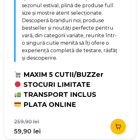
sezonul estival, plină de produse full
size și mostre atent selecționate.
Descoperă branduri noi, produse
bestseller și noutăți perfecte pentru
vară, din categorii variate, reunite într-
o singură cutie menită să îți ofere o
experiență completă de testare, răsfăț
și descoperire.
MAXIM 5 CUTII/BUZZer
STOCURI LIMITATE
TRANSPORT INCLUS
PLATA ONLINE
Prețul
259,90
lei
inițial
Prețul
59,90
lei