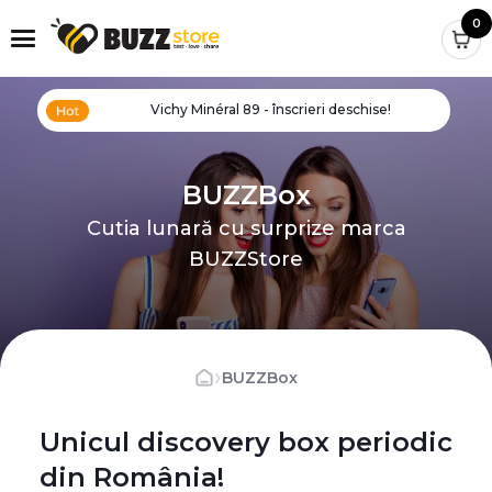
0
Vichy Minéral 89 - înscrieri deschise!
BUZZBox
Cutia lunară cu surprize marca
BUZZStore
›
BUZZBox
Unicul discovery box periodic
din România!