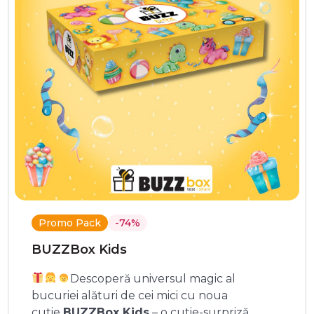
Promo Pack
-74%
BUZZBox Kids
Descoperă universul magic al
bucuriei alături de cei mici cu noua
cutie
BUZZBox Kids
– o cutie-surpriză