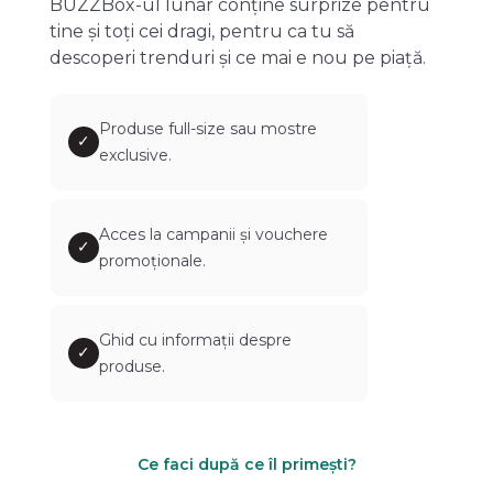
BUZZBox-ul lunar conține surprize pentru
tine și toți cei dragi, pentru ca tu să
descoperi trenduri și ce mai e nou pe piață.
Produse full-size sau mostre
✓
exclusive.
Acces la campanii și vouchere
✓
promoționale.
Ghid cu informații despre
✓
produse.
Ce faci după ce îl primești?