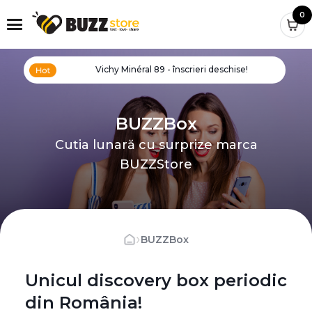
0
Vichy Minéral 89 - înscrieri deschise!
BUZZBox
Cutia lunară cu surprize marca
BUZZStore
›
BUZZBox
Unicul discovery box periodic
din România!