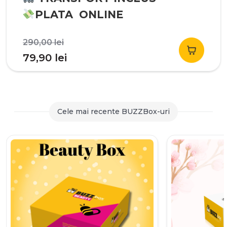
PLATA ONLINE
Prețul
290,00
lei
inițial
Prețul
79,90
lei
a
curent
fost:
este:
290,00 lei.
79,90 lei.
Cele mai recente BUZZBox-uri