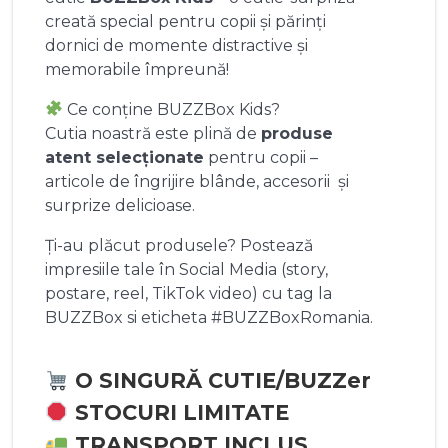
creată special pentru copii și părinți
dornici de momente distractive și
memorabile împreună!
Ce conține BUZZBox Kids?
Cutia noastră este plină de
produse
atent selecționate
pentru copii –
articole de îngrijire blânde, accesorii și
surprize delicioase.
Ți-au plăcut produsele? Postează
impresiile tale în Social Media (story,
postare, reel, TikTok video) cu tag la
BUZZBox si eticheta #BUZZBoxRomania.
O SINGURĂ CUTIE/BUZZer
STOCURI LIMITATE
TRANSPORT INCLUS