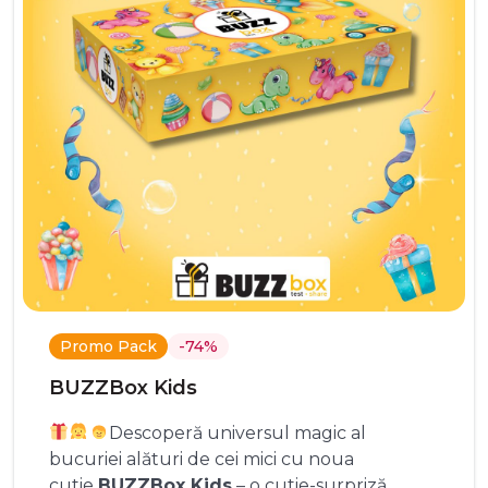
Promo Pack
-74%
BUZZBox Kids
Descoperă universul magic al
bucuriei alături de cei mici cu noua
cutie
BUZZBox Kids
– o cutie-surpriză