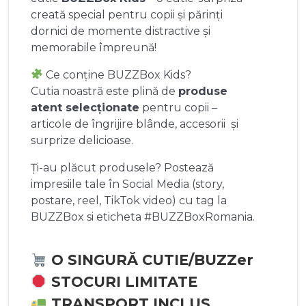
creată special pentru copii și părinți
dornici de momente distractive și
memorabile împreună!
Ce conține BUZZBox Kids?
Cutia noastră este plină de
produse
atent selecționate
pentru copii –
articole de îngrijire blânde, accesorii și
surprize delicioase.
Ți-au plăcut produsele? Postează
impresiile tale în Social Media (story,
postare, reel, TikTok video) cu tag la
BUZZBox si eticheta #BUZZBoxRomania.
O SINGURĂ CUTIE/BUZZer
STOCURI LIMITATE
TRANSPORT INCLUS