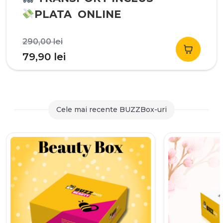
PLATA ONLINE
Prețul
290,00
lei
inițial
Prețul
79,90
lei
a
curent
fost:
este:
290,00 lei.
79,90 lei.
Cele mai recente BUZZBox-uri