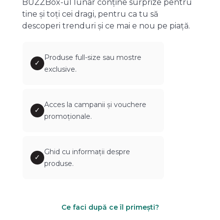
BUZZBox-ul lunar conține surprize pentru
tine și toți cei dragi, pentru ca tu să
descoperi trenduri și ce mai e nou pe piață.
Produse full-size sau mostre
✓
exclusive.
Acces la campanii și vouchere
✓
promoționale.
Ghid cu informații despre
✓
produse.
Ce faci după ce îl primești?