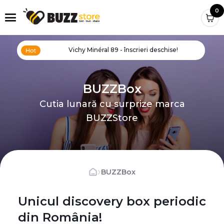
0
Vichy Minéral 89 - înscrieri deschise!
BUZZBox
Cutia lunară cu surprize marca
BUZZStore
›
BUZZBox
Unicul discovery box periodic
din România!