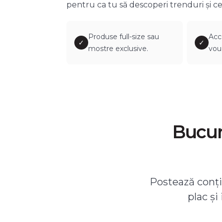
pentru ca tu să descoperi trenduri și ce
Produse full-size sau
Acc
✓
✓
mostre exclusive.
vou
Bucură
Postează conțin
plac și