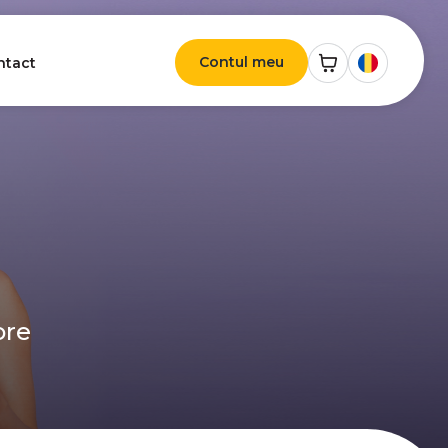
Contul meu
ntact
ore