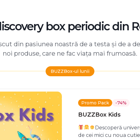
discovery box periodic din 
ut din pasiunea noastră de a testa și de a d
noi produse, care ne fac viața mai frumoasă.
BUZZBox-ul lunii
Promo Pack
-74%
BUZZBox Kids
Descoperă univers
de cei mici cu noua cuti