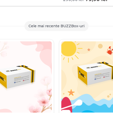
inițial
c
a
es
fost:
79
Cele mai recente BUZZBox-uri
290,00 le