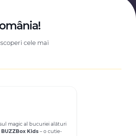
România!
escoperi cele mai
ul magic al bucuriei alături
e
BUZZBox Kids
– o cutie-