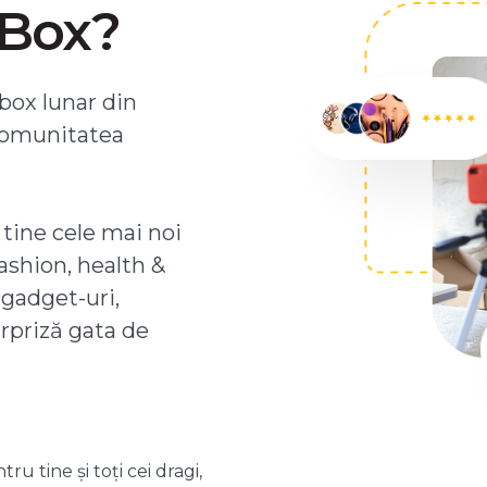
ZBox?
box lunar din
comunitatea
 tine cele mai noi
ashion, health &
 gadget-uri,
urpriză gata de
 tine și toți cei dragi,