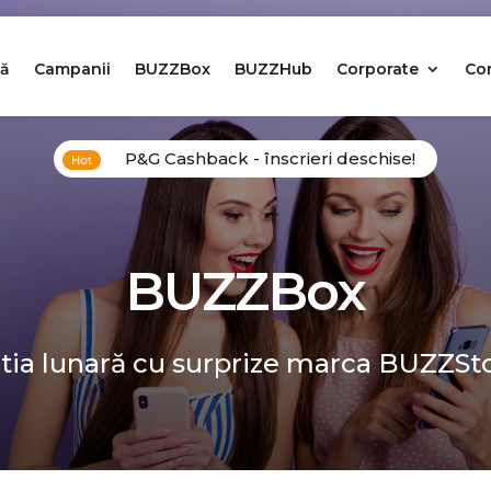
ă
Campanii
BUZZBox
BUZZHub
Corporate
Co
P&G Cashback - înscrieri deschise!
BUZZBox
tia lunară cu surprize marca BUZZSt