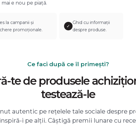
 mai e nou pe piață.
es la campanii și
Ghid cu informații
✓
chere promoționale.
despre produse.
Ce faci după ce îl primești?
-te de produsele achizițio
testează-le
ut autentic pe rețelele tale sociale despre pr
 inspiră-i pe alții. Câștigă premii lunare cu rece