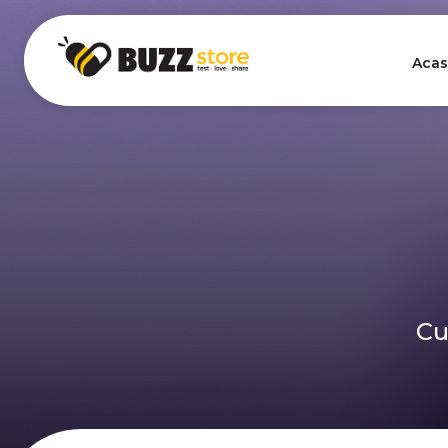
Acas
Cu