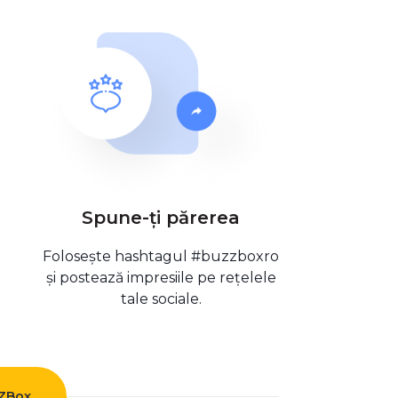
Spune-ți părerea
Folosește hashtagul #buzzboxro
și postează impresiile pe rețelele
tale sociale.
ZZBox