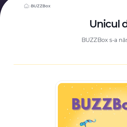
›
BUZZBox
Unicul 
BUZZBox s-a născ