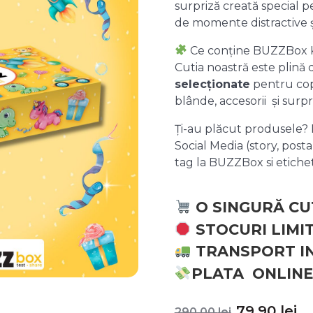
surpriză creată special pe
de momente distractive 
Ce conține BUZZBox 
Cutia noastră este plină
selecționate
pentru copii
blânde, accesorii și surpr
Ți-au plăcut produsele? P
Social Media (story, posta
tag la BUZZBox si etic
O SINGURĂ CU
STOCURI LIMI
TRANSPORT I
PLATA ONLINE
Prețul
P
79,90
lei
290,00
lei