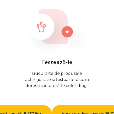
Testează-le
Bucură-te de produsele
achiziționate și testează-le cum
dorești sau oferă-le celor dragi!
u să cumpăr BUZZBox
Vreau produsul meu în BU