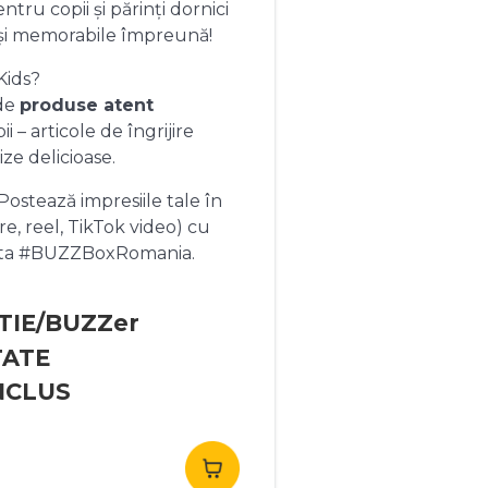
ntru copii și părinți dornici
și memorabile împreună!
Kids?
 de
produse atent
 – articole de îngrijire
ize delicioase.
ostează impresiile tale în
re, reel, TikTok video) cu
heta #BUZZBoxRomania.
TIE/BUZZer
TATE
NCLUS
rețul