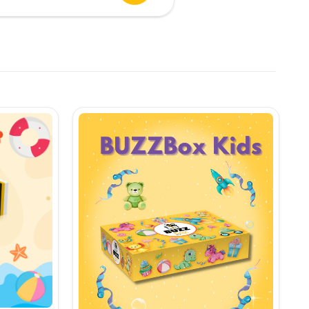
urent
te:
,90 lei.
i.