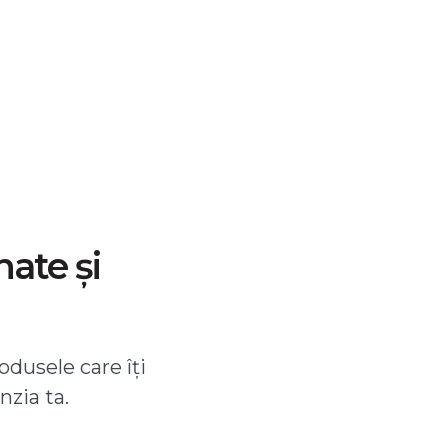
nate și
odusele care îți
nzia ta.