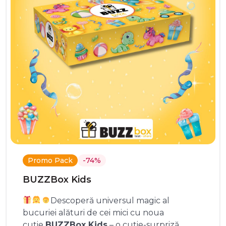
Promo Pack
-74%
BUZZBox Kids
Descoperă universul magic al
bucuriei alături de cei mici cu noua
cutie
BUZZBox Kids
– o cutie-surpriză