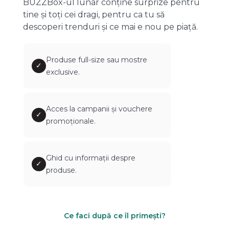
BUZZBox-ul lunar conține surprize pentru
tine și toți cei dragi, pentru ca tu să
descoperi trenduri și ce mai e nou pe piață.
Produse full-size sau mostre
✓
exclusive.
Acces la campanii și vouchere
✓
promoționale.
Ghid cu informații despre
✓
produse.
Ce faci după ce îl primești?