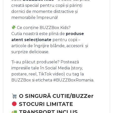
creată special pentru copii și părinți
dornici de momente distractive și
memorabile împreună!
Ce conține BUZZBox Kids?
Cutia noastră este plină de
produse
atent selecționate
pentru copii –
articole de îngrijire blânde, accesorii și
surprize delicioase.
Ți-au plăcut produsele? Postează
impresiile tale în Social Media (story,
postare, reel, TikTok video) cu tag la
BUZZBox si eticheta #BUZZBoxRomania.
O SINGURĂ CUTIE/BUZZer
STOCURI LIMITATE
TRANSPORT INCLUS