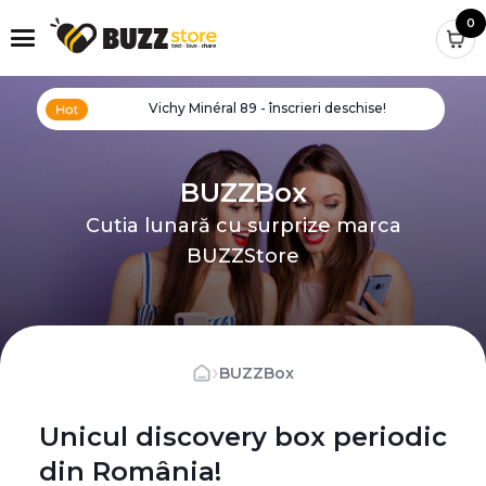
0
Vichy Minéral 89 - înscrieri deschise!
BUZZBox
Cutia lunară cu surprize marca
BUZZStore
›
BUZZBox
Unicul discovery box periodic
din România!