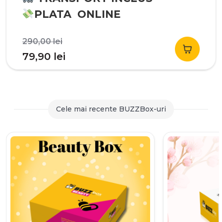
PLATA ONLINE
Prețul
290,00
lei
inițial
Prețul
79,90
lei
a
curent
fost:
este:
290,00 lei.
79,90 lei.
Cele mai recente BUZZBox-uri