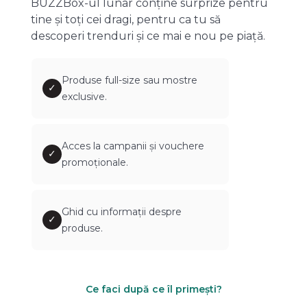
BUZZBox-ul lunar conține surprize pentru
tine și toți cei dragi, pentru ca tu să
descoperi trenduri și ce mai e nou pe piață.
Produse full-size sau mostre
✓
exclusive.
Acces la campanii și vouchere
✓
promoționale.
Ghid cu informații despre
✓
produse.
Ce faci după ce îl primești?