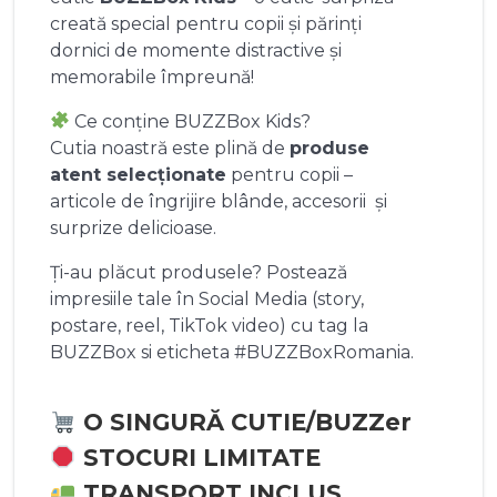
creată special pentru copii și părinți
dornici de momente distractive și
memorabile împreună!
Ce conține BUZZBox Kids?
Cutia noastră este plină de
produse
atent selecționate
pentru copii –
articole de îngrijire blânde, accesorii și
surprize delicioase.
Ți-au plăcut produsele? Postează
impresiile tale în Social Media (story,
postare, reel, TikTok video) cu tag la
BUZZBox si eticheta #BUZZBoxRomania.
O SINGURĂ CUTIE/BUZZer
STOCURI LIMITATE
TRANSPORT INCLUS