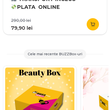
PLATA ONLINE
Prețul
290,00
lei
inițial
Prețul
79,90
lei
a
curent
fost:
este:
290,00 lei.
79,90 lei.
Cele mai recente BUZZBox-uri