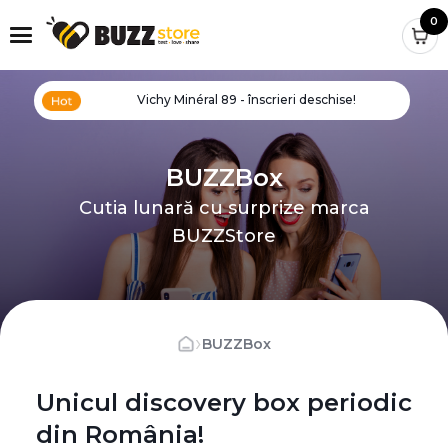
0
Vichy Minéral 89 - înscrieri deschise!
BUZZBox
Cutia lunară cu surprize marca
BUZZStore
›
BUZZBox
Unicul discovery box periodic
din România!