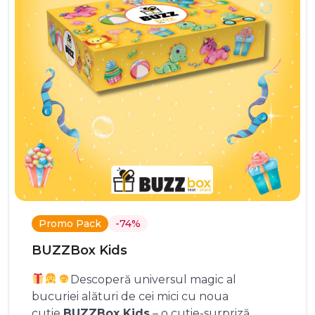
Promo Pack
-74%
BUZZBox Kids
Descoperă universul magic al
bucuriei alături de cei mici cu noua
cutie
BUZZBox Kids
– o cutie-surpriză