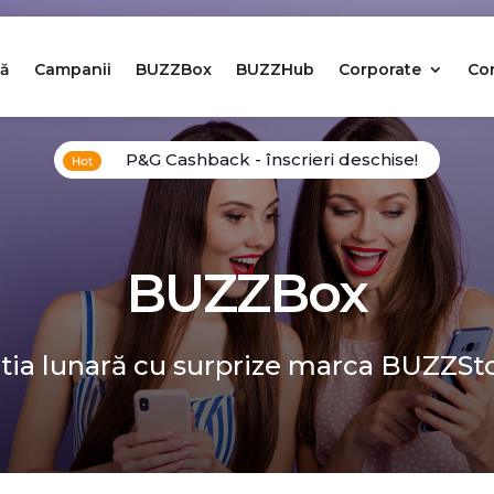
ă
Campanii
BUZZBox
BUZZHub
Corporate
Co
P&G Cashback - înscrieri deschise!
BUZZBox
tia lunară cu surprize marca BUZZSt