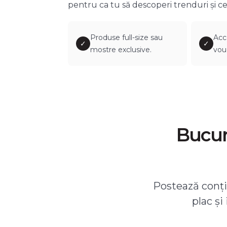
pentru ca tu să descoperi trenduri și ce
Produse full-size sau
Acc
✓
✓
mostre exclusive.
vou
Bucură
Postează conțin
plac și