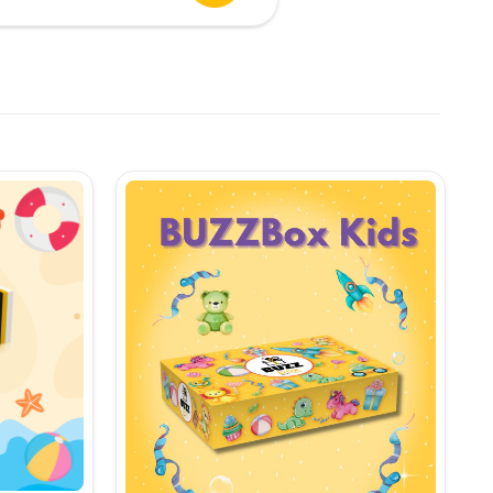
urent
te:
,90 lei.
i.