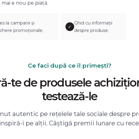
 mai e nou pe piață.
es la campanii și
Ghid cu informații
✓
chere promoționale.
despre produse.
Ce faci după ce îl primești?
-te de produsele achizițio
testează-le
ut autentic pe rețelele tale sociale despre pr
 inspiră-i pe alții. Câștigă premii lunare cu rece