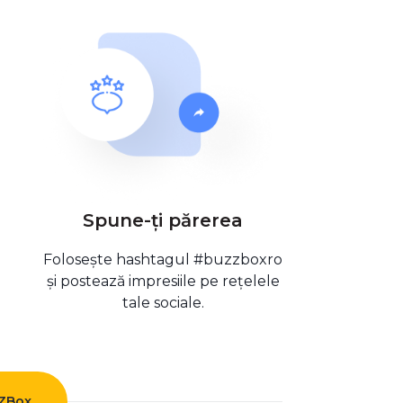
Spune-ți părerea
Folosește hashtagul #buzzboxro
și postează impresiile pe rețelele
tale sociale.
ZZBox