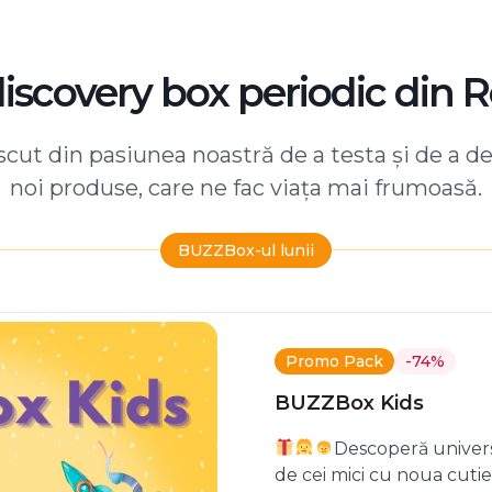
discovery box periodic din 
ut din pasiunea noastră de a testa și de a d
noi produse, care ne fac viața mai frumoasă.
BUZZBox-ul lunii
Promo Pack
-74%
BUZZBox Kids
Descoperă univers
de cei mici cu noua cuti