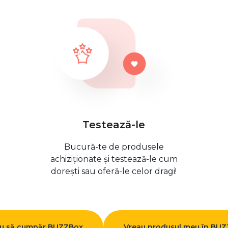
Testează-le
Bucură-te de produsele
achiziționate și testează-le cum
dorești sau oferă-le celor dragi!
u să cumpăr BUZZBox
Vreau produsul meu în BU