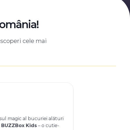
România!
escoperi cele mai
ul magic al bucuriei alături
e
BUZZBox Kids
– o cutie-