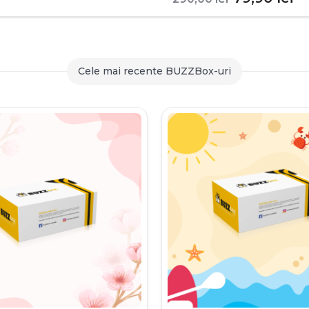
inițial
c
a
es
fost:
79
Cele mai recente BUZZBox-uri
290,00 le