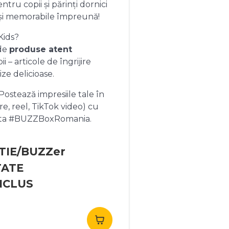
ntru copii și părinți dornici
și memorabile împreună!
Kids?
 de
produse atent
 – articole de îngrijire
ize delicioase.
ostează impresiile tale în
re, reel, TikTok video) cu
heta #BUZZBoxRomania.
TIE/BUZZer
TATE
NCLUS
rețul