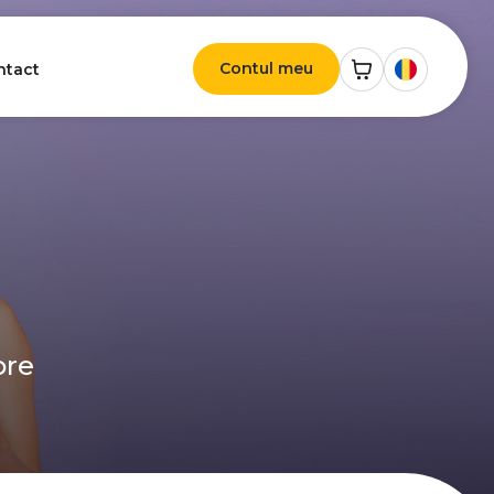
Contul meu
ntact
ore