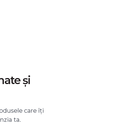
nate și
odusele care îți
nzia ta.