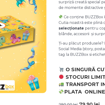
surpriză creată special pe
de momente distractive 
Ce conține BUZZBox 
Cutia noastră este plină
selecționate
pentru copii
blânde, accesorii și surpr
Ți-au plăcut produsele? P
Social Media (story, posta
tag la BUZZBox si etic
O SINGURĂ CU
STOCURI LIMI
TRANSPORT I
PLATA ONLINE
Prețul
P
79,90
lei
290,00
lei