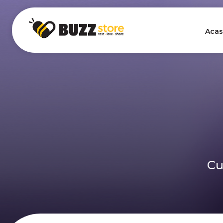
Acas
Cu