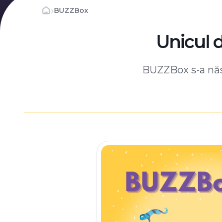
›
BUZZBox
Unicul 
BUZZBox s-a născ