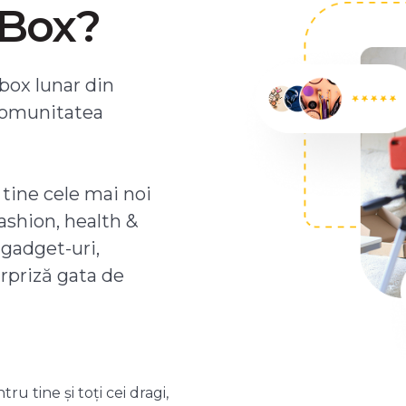
ZBox?
box lunar din
comunitatea
 tine cele mai noi
ashion, health &
 gadget-uri,
urpriză gata de
 tine și toți cei dragi,