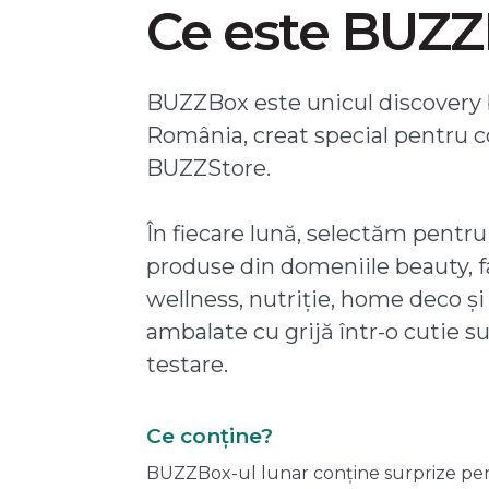
Ce este BUZ
BUZZBox este unicul discovery 
România, creat special pentru 
BUZZStore.
În fiecare lună, selectăm pentru
produse din domeniile beauty, f
wellness, nutriție, home deco și
ambalate cu grijă într-o cutie s
testare.
Ce conține?
BUZZBox-ul lunar conține surprize pentru