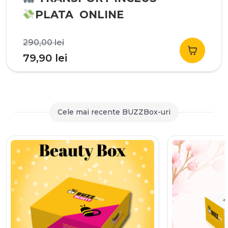
PLATA ONLINE
Prețul
290,00
lei
inițial
Prețul
79,90
lei
a
curent
fost:
este:
290,00 lei.
79,90 lei.
Cele mai recente BUZZBox-uri