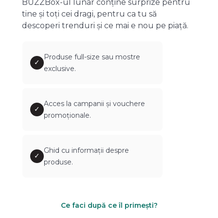
BUZZBox-ul lunar conține surprize pentru
tine și toți cei dragi, pentru ca tu să
descoperi trenduri și ce mai e nou pe piață.
Produse full-size sau mostre
✓
exclusive.
Acces la campanii și vouchere
✓
promoționale.
Ghid cu informații despre
✓
produse.
Ce faci după ce îl primești?