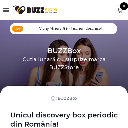
0
Vichy Minéral 89 - înscrieri deschise!
BUZZBox
Cutia lunară cu surprize marca
BUZZStore
›
BUZZBox
Unicul discovery box periodic
din România!