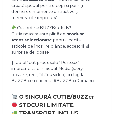
creată special pentru copii și părinți
dornici de momente distractive și
memorabile împreună!
Ce conține BUZZBox Kids?
Cutia noastră este plină de
produse
atent selecționate
pentru copii –
articole de îngrijire blânde, accesorii și
surprize delicioase.
Ți-au plăcut produsele? Postează
impresiile tale în Social Media (story,
postare, reel, TikTok video) cu tag la
BUZZBox si eticheta #BUZZBoxRomania.
O SINGURĂ CUTIE/BUZZer
STOCURI LIMITATE
TRANSPORT INCLUS