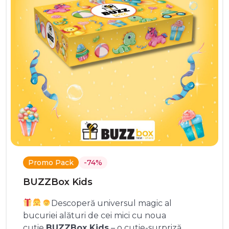
Promo Pack
-74%
BUZZBox Kids
Descoperă universul magic al
bucuriei alături de cei mici cu noua
cutie
BUZZBox Kids
– o cutie-surpriză