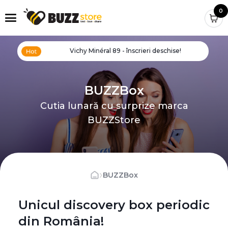
0
Vichy Minéral 89 - înscrieri deschise!
BUZZBox
Cutia lunară cu surprize marca
BUZZStore
›
BUZZBox
Unicul discovery box periodic
din România!