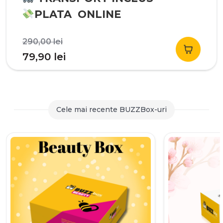
PLATA ONLINE
Prețul
290,00
lei
inițial
Prețul
79,90
lei
a
curent
fost:
este:
290,00 lei.
79,90 lei.
Cele mai recente BUZZBox-uri