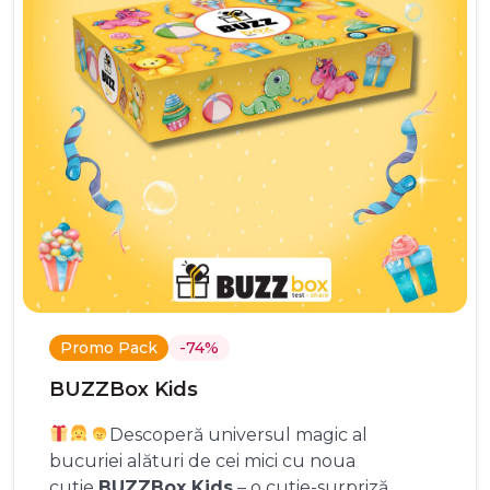
Promo Pack
-74%
BUZZBox Kids
Descoperă universul magic al
bucuriei alături de cei mici cu noua
cutie
BUZZBox Kids
– o cutie-surpriză