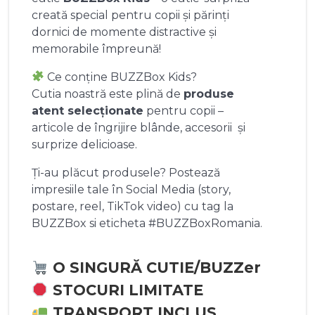
creată special pentru copii și părinți
dornici de momente distractive și
memorabile împreună!
Ce conține BUZZBox Kids?
Cutia noastră este plină de
produse
atent selecționate
pentru copii –
articole de îngrijire blânde, accesorii și
surprize delicioase.
Ți-au plăcut produsele? Postează
impresiile tale în Social Media (story,
postare, reel, TikTok video) cu tag la
BUZZBox si eticheta #BUZZBoxRomania.
O SINGURĂ CUTIE/BUZZer
STOCURI LIMITATE
TRANSPORT INCLUS