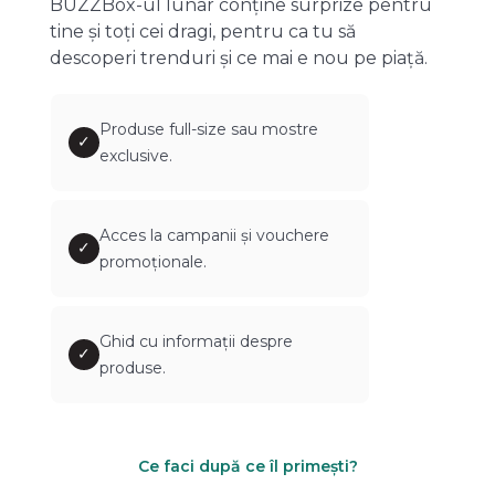
BUZZBox-ul lunar conține surprize pentru
tine și toți cei dragi, pentru ca tu să
descoperi trenduri și ce mai e nou pe piață.
Produse full-size sau mostre
✓
exclusive.
Acces la campanii și vouchere
✓
promoționale.
Ghid cu informații despre
✓
produse.
Ce faci după ce îl primești?