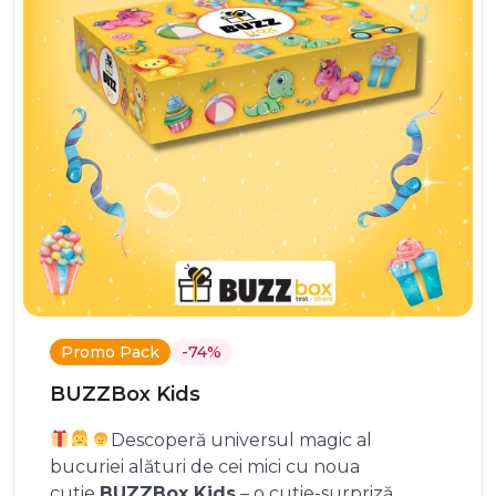
Promo Pack
-74%
BUZZBox Kids
Descoperă universul magic al
bucuriei alături de cei mici cu noua
cutie
BUZZBox Kids
– o cutie-surpriză