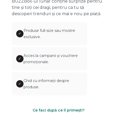
BUZZBox-ul lunar conține surprize pentru
tine și toți cei dragi, pentru ca tu să
descoperi trenduri și ce mai e nou pe piață.
Produse full-size sau mostre
✓
exclusive.
Acces la campanii și vouchere
✓
promoționale.
Ghid cu informații despre
✓
produse.
Ce faci după ce îl primești?