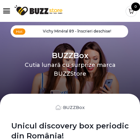
0
Vichy Minéral 89 - înscrieri deschise!
BUZZBox
Cutia lunară cu surprize marca
BUZZStore
›
BUZZBox
Unicul discovery box periodic
din România!