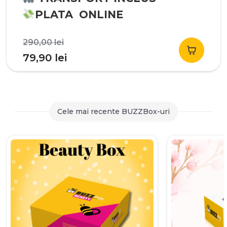
PLATA ONLINE
Prețul
290,00
lei
inițial
Prețul
79,90
lei
a
curent
fost:
este:
290,00 lei.
79,90 lei.
Cele mai recente BUZZBox-uri