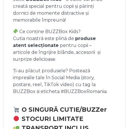
creată special pentru copii și părinți
dornici de momente distractive și
memorabile împreună!
Ce conține BUZZBox Kids?
Cutia noastră este plină de
produse
atent selecționate
pentru copii –
articole de îngrijire blânde, accesorii și
surprize delicioase.
Ți-au plăcut produsele? Postează
impresiile tale în Social Media (story,
postare, reel, TikTok video) cu tag la
BUZZBox si eticheta #BUZZBoxRomania.
O SINGURĂ CUTIE/BUZZer
STOCURI LIMITATE
TRANSPORT INCLUS