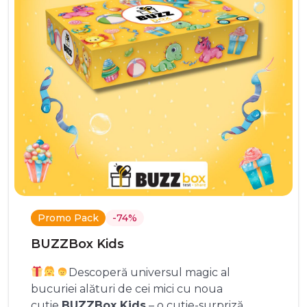
Promo Pack
-74%
BUZZBox Kids
Descoperă universul magic al
bucuriei alături de cei mici cu noua
cutie
BUZZBox Kids
– o cutie-surpriză