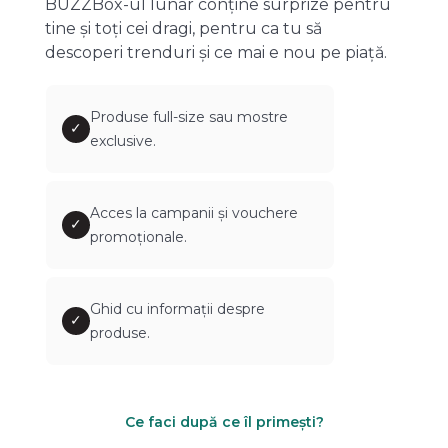
BUZZBox-ul lunar conține surprize pentru
tine și toți cei dragi, pentru ca tu să
descoperi trenduri și ce mai e nou pe piață.
Produse full-size sau mostre
✓
exclusive.
Acces la campanii și vouchere
✓
promoționale.
Ghid cu informații despre
✓
produse.
Ce faci după ce îl primești?