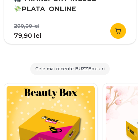
PLATA ONLINE
Prețul
290,00
lei
inițial
Prețul
79,90
lei
a
curent
fost:
este:
290,00 lei.
79,90 lei.
Cele mai recente BUZZBox-uri