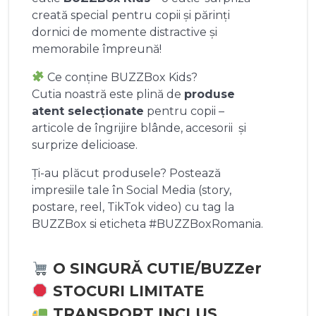
creată special pentru copii și părinți
dornici de momente distractive și
memorabile împreună!
Ce conține BUZZBox Kids?
Cutia noastră este plină de
produse
atent selecționate
pentru copii –
articole de îngrijire blânde, accesorii și
surprize delicioase.
Ți-au plăcut produsele? Postează
impresiile tale în Social Media (story,
postare, reel, TikTok video) cu tag la
BUZZBox si eticheta #BUZZBoxRomania.
O SINGURĂ CUTIE/BUZZer
STOCURI LIMITATE
TRANSPORT INCLUS