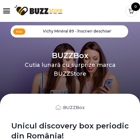
0
Vichy Minéral 89 - înscrieri deschise!
BUZZBox
Cutia lunară cu surprize marca
BUZZStore
›
BUZZBox
Unicul discovery box periodic
din România!