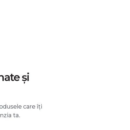
nate și
odusele care îți
nzia ta.