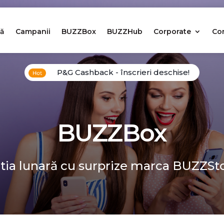
ă
Campanii
BUZZBox
BUZZHub
Corporate
Co
P&G Cashback - înscrieri deschise!
BUZZBox
tia lunară cu surprize marca BUZZSt