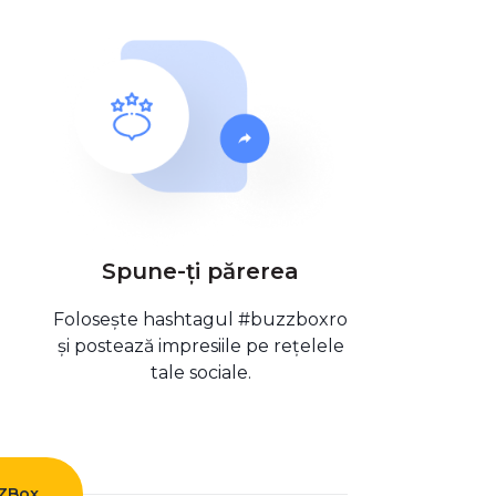
Spune-ți părerea
Folosește hashtagul #buzzboxro
și postează impresiile pe rețelele
tale sociale.
ZZBox