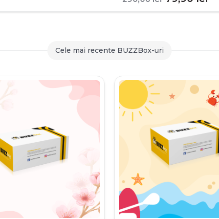
inițial
c
a
es
fost:
79
Cele mai recente BUZZBox-uri
290,00 le