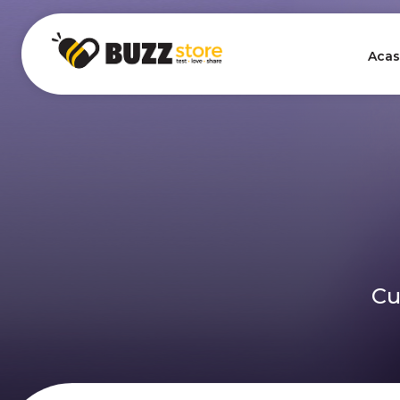
Acas
Cu