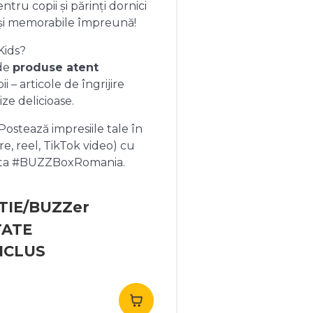
ntru copii și părinți dornici
și memorabile împreună!
Kids?
 de
produse atent
 – articole de îngrijire
ize delicioase.
ostează impresiile tale în
re, reel, TikTok video) cu
heta #BUZZBoxRomania.
TIE/BUZZer
TATE
NCLUS
rețul