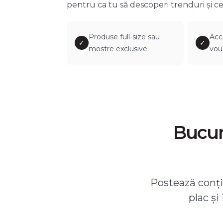
pentru ca tu să descoperi trenduri și ce
Produse full-size sau
Acc
✓
✓
mostre exclusive.
vou
Bucură
Postează conțin
plac și