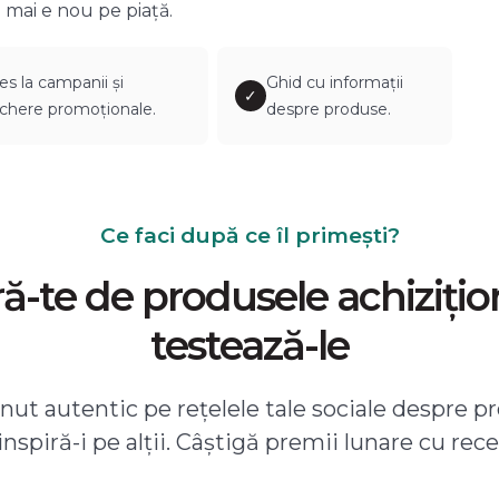
 mai e nou pe piață.
es la campanii și
Ghid cu informații
✓
chere promoționale.
despre produse.
Ce faci după ce îl primești?
-te de produsele achizițio
testează-le
ut autentic pe rețelele tale sociale despre pr
 inspiră-i pe alții. Câștigă premii lunare cu rece