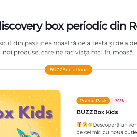
discovery box periodic din 
ut din pasiunea noastră de a testa și de a d
noi produse, care ne fac viața mai frumoasă.
BUZZBox-ul lunii
Promo Pack
-74%
BUZZBox Kids
Descoperă univers
de cei mici cu noua cuti