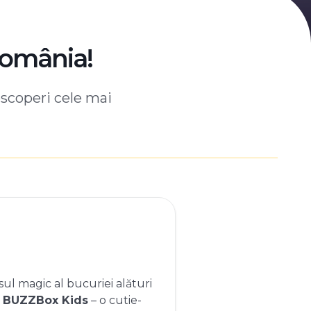
România!
escoperi cele mai
ul magic al bucuriei alături
e
BUZZBox Kids
– o cutie-