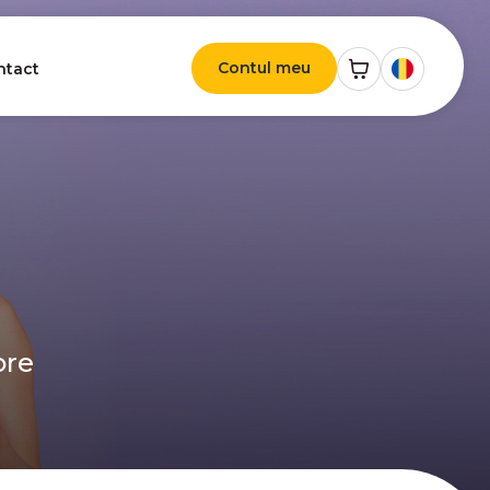
Contul meu
ntact
ore