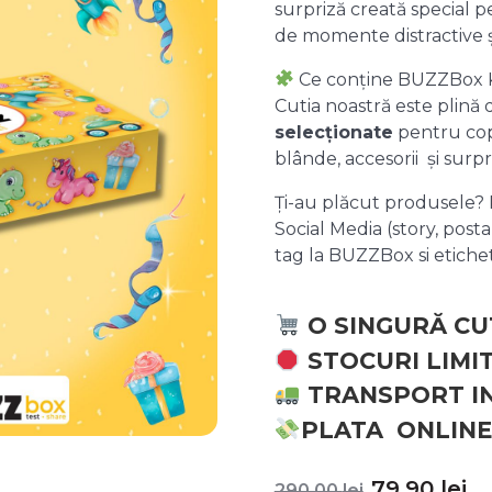
surpriză creată special pe
de momente distractive 
Ce conține BUZZBox 
Cutia noastră este plină
selecționate
pentru copii
blânde, accesorii și surpr
Ți-au plăcut produsele? P
Social Media (story, posta
tag la BUZZBox si etic
O SINGURĂ CU
STOCURI LIMI
TRANSPORT I
PLATA ONLINE
Prețul
P
79,90
lei
290,00
lei