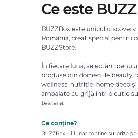
Ce este BUZ
BUZZBox este unicul discovery 
România, creat special pentru 
BUZZStore.
În fiecare lună, selectăm pentru
produse din domeniile beauty, f
wellness, nutriție, home deco și
ambalate cu grijă într-o cutie s
testare.
Ce conține?
BUZZBox-ul lunar conține surprize pentru