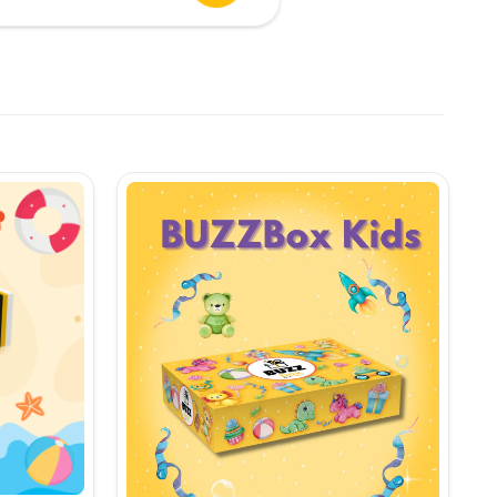
urent
te:
,90 lei.
i.