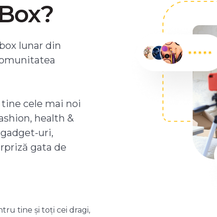
ZBox?
box lunar din
comunitatea
 tine cele mai noi
ashion, health &
 gadget-uri,
urpriză gata de
 tine și toți cei dragi,