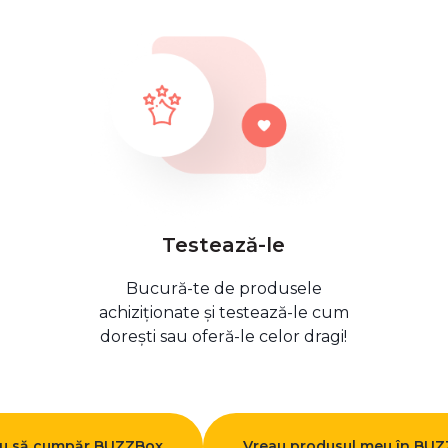
Testează-le
Bucură-te de produsele
achiziționate și testează-le cum
dorești sau oferă-le celor dragi!
u să cumpăr BUZZBox
Vreau produsul meu în BU