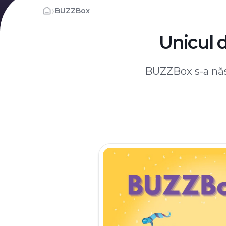
›
BUZZBox
Unicul 
BUZZBox s-a născ