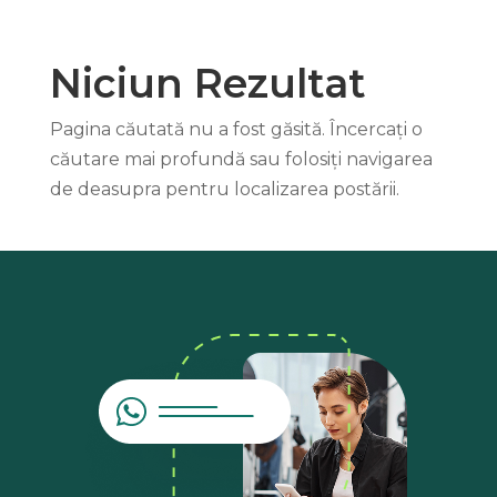
Niciun Rezultat
Pagina căutată nu a fost găsită. Încercați o
căutare mai profundă sau folosiți navigarea
de deasupra pentru localizarea postării.