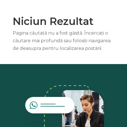
Niciun Rezultat
Pagina căutată nu a fost găsită. Încercați o
căutare mai profundă sau folosiți navigarea
de deasupra pentru localizarea postării.