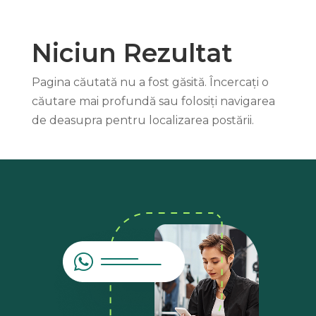
Niciun Rezultat
Pagina căutată nu a fost găsită. Încercați o
căutare mai profundă sau folosiți navigarea
de deasupra pentru localizarea postării.