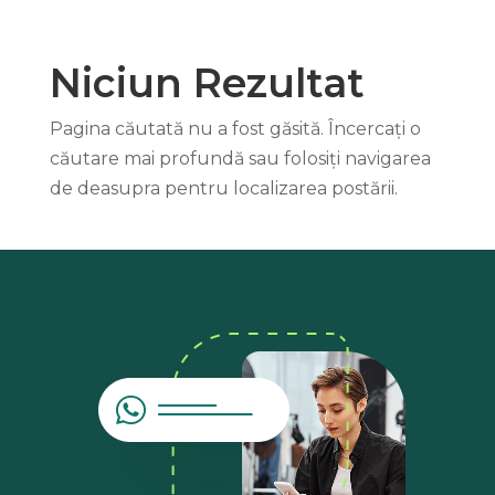
Niciun Rezultat
Pagina căutată nu a fost găsită. Încercați o
căutare mai profundă sau folosiți navigarea
de deasupra pentru localizarea postării.