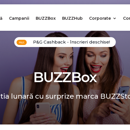
ă
Campanii
BUZZBox
BUZZHub
Corporate
Co
P&G Cashback - înscrieri deschise!
BUZZBox
tia lunară cu surprize marca BUZZSt