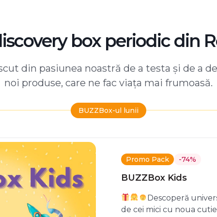
discovery box periodic din 
ut din pasiunea noastră de a testa și de a d
noi produse, care ne fac viața mai frumoasă.
BUZZBox-ul lunii
Promo Pack
-74%
BUZZBox Kids
Descoperă univers
de cei mici cu noua cuti