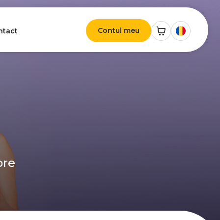
Contul meu
ntact
ore