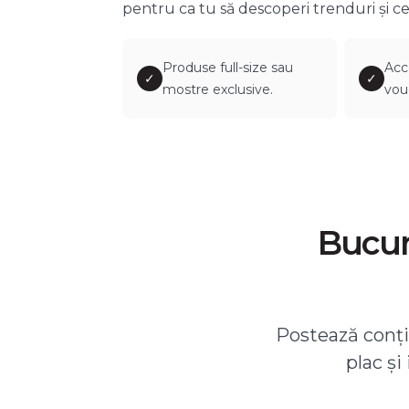
pentru ca tu să descoperi trenduri și ce
Produse full-size sau
Acc
✓
✓
mostre exclusive.
vou
Bucură
Postează conțin
plac și