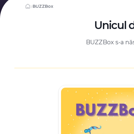
›
BUZZBox
Unicul 
BUZZBox s-a născ