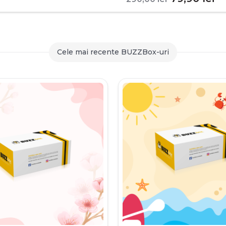
inițial
c
a
es
fost:
79
Cele mai recente BUZZBox-uri
290,00 le