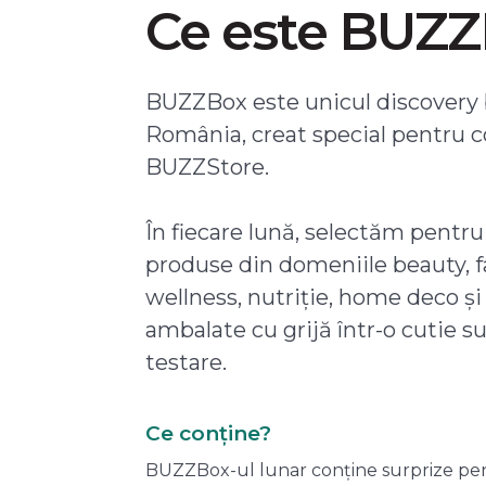
Ce este BUZ
BUZZBox este unicul discovery 
România, creat special pentru 
BUZZStore.
În fiecare lună, selectăm pentru
produse din domeniile beauty, f
wellness, nutriție, home deco și
ambalate cu grijă într-o cutie s
testare.
Ce conține?
BUZZBox-ul lunar conține surprize pentru