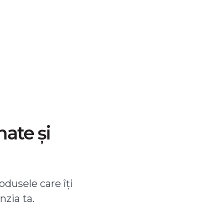
nate și
odusele care îți
nzia ta.