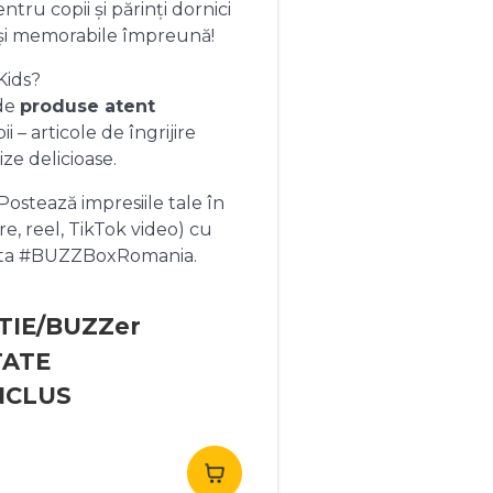
ntru copii și părinți dornici
și memorabile împreună!
Kids?
 de
produse atent
 – articole de îngrijire
ize delicioase.
ostează impresiile tale în
re, reel, TikTok video) cu
heta #BUZZBoxRomania.
TIE/BUZZer
TATE
NCLUS
rețul