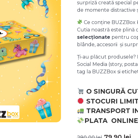
surpriză creată special pe
de momente distractive 
Ce conține BUZZBox 
Cutia noastră este plină
selecționate
pentru copii
blânde, accesorii și surpr
Ți-au plăcut produsele? P
Social Media (story, posta
tag la BUZZBox si etic
O SINGURĂ CU
STOCURI LIMI
TRANSPORT I
PLATA ONLINE
Prețul
P
79,90
lei
290,00
lei