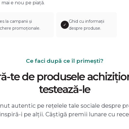
 mai e nou pe piață.
es la campanii și
Ghid cu informații
✓
chere promoționale.
despre produse.
Ce faci după ce îl primești?
-te de produsele achizițio
testează-le
ut autentic pe rețelele tale sociale despre pr
 inspiră-i pe alții. Câștigă premii lunare cu rece