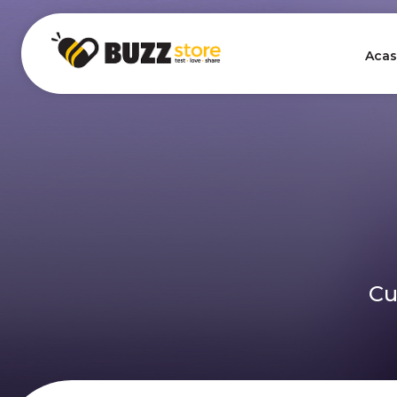
Acas
Cu