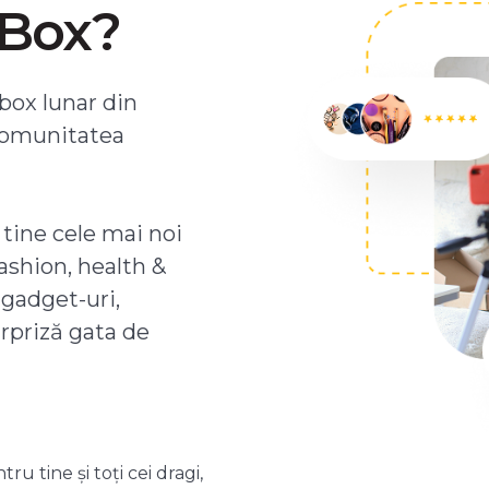
ZBox?
box lunar din
comunitatea
 tine cele mai noi
ashion, health &
 gadget-uri,
urpriză gata de
 tine și toți cei dragi,