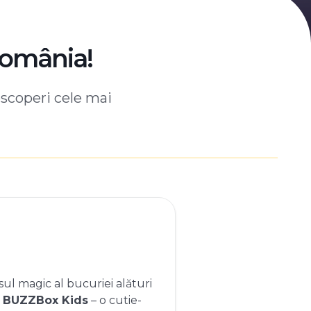
România!
escoperi cele mai
ul magic al bucuriei alături
e
BUZZBox Kids
– o cutie-