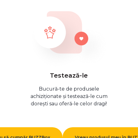
Testează-le
Bucură-te de produsele
achiziționate și testează-le cum
dorești sau oferă-le celor dragi!
u să cumpăr BUZZBox
Vreau produsul meu în BU