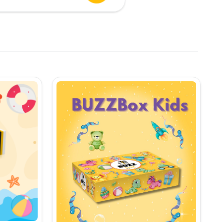
urent
te:
,90 lei.
i.