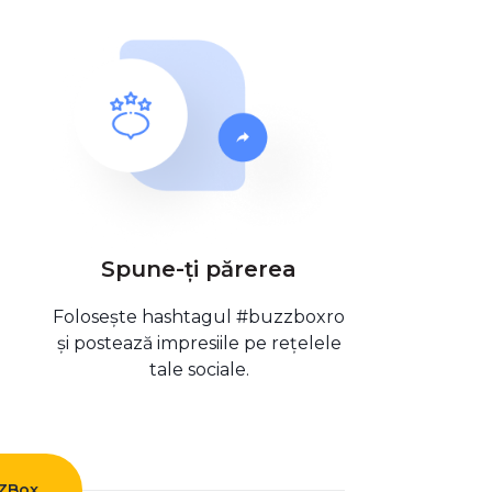
Spune-ți părerea
Folosește hashtagul #buzzboxro
și postează impresiile pe rețelele
tale sociale.
ZZBox