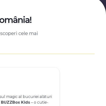
România!
escoperi cele mai
ul magic al bucuriei alături
e
BUZZBox Kids
– o cutie-