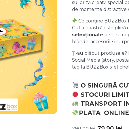
surpriză creată special pe
de momente distractive 
Ce conține BUZZBox 
Cutia noastră este plină
selecționate
pentru copii
blânde, accesorii și surpr
Ți-au plăcut produsele? P
Social Media (story, posta
tag la BUZZBox si etic
O SINGURĂ CU
STOCURI LIMI
TRANSPORT I
PLATA ONLINE
Prețul
P
79,90
lei
290,00
lei