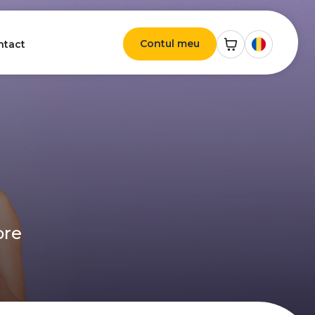
Contul meu
ntact
ore