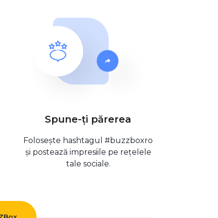
Spune-ți părerea
Folosește hashtagul #buzzboxro
și postează impresiile pe rețelele
tale sociale.
ZZBox