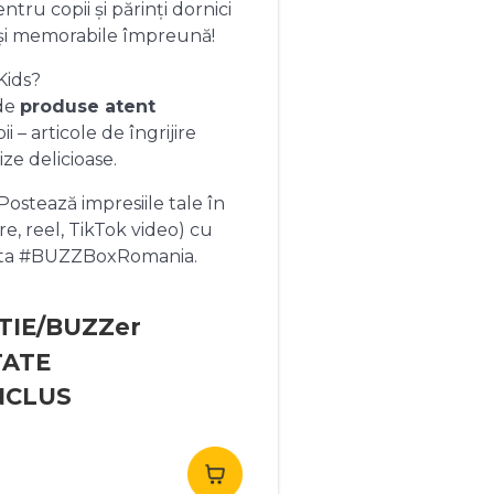
ntru copii și părinți dornici
și memorabile împreună!
Kids?
 de
produse atent
 – articole de îngrijire
ize delicioase.
ostează impresiile tale în
re, reel, TikTok video) cu
heta #BUZZBoxRomania.
TIE/BUZZer
TATE
NCLUS
rețul