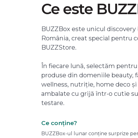
Ce este BUZ
BUZZBox este unicul discovery 
România, creat special pentru 
BUZZStore.
În fiecare lună, selectăm pentru
produse din domeniile beauty, f
wellness, nutriție, home deco și
ambalate cu grijă într-o cutie s
testare.
Ce conține?
BUZZBox-ul lunar conține surprize pentru