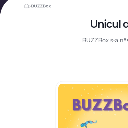
›
BUZZBox
Unicul 
BUZZBox s-a născ