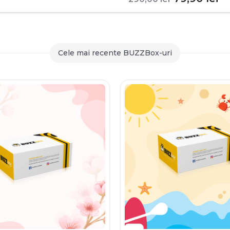
inițial
c
a
es
fost:
79
Cele mai recente BUZZBox-uri
290,00 le