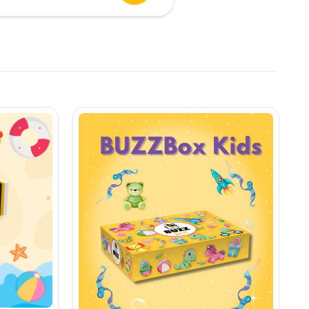
urent
te:
,90 lei.
i.