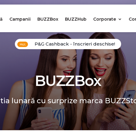
ă
Campanii
BUZZBox
BUZZHub
Corporate
Co
P&G Cashback - înscrieri deschise!
BUZZBox
tia lunară cu surprize marca BUZZSt