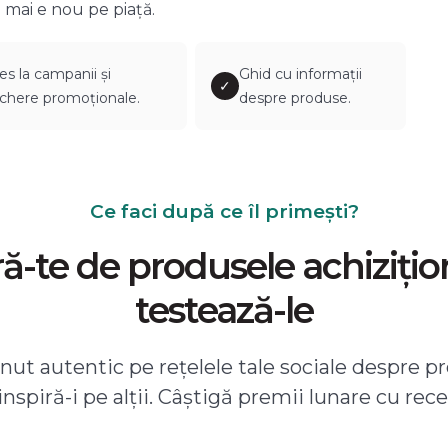
 mai e nou pe piață.
es la campanii și
Ghid cu informații
✓
chere promoționale.
despre produse.
Ce faci după ce îl primești?
-te de produsele achizițio
testează-le
ut autentic pe rețelele tale sociale despre pr
 inspiră-i pe alții. Câștigă premii lunare cu rece