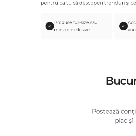
pentru ca tu să descoperi trenduri și ce
Produse full-size sau
Acc
✓
✓
mostre exclusive.
vou
Bucură
Postează conțin
plac și