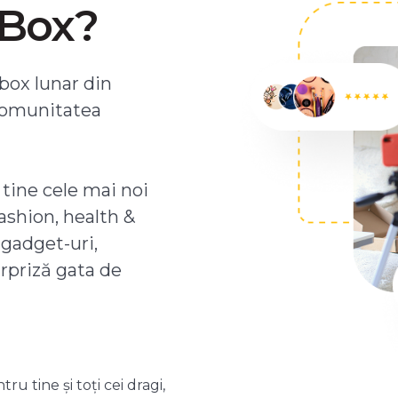
ZBox?
box lunar din
comunitatea
 tine cele mai noi
ashion, health &
 gadget-uri,
urpriză gata de
 tine și toți cei dragi,