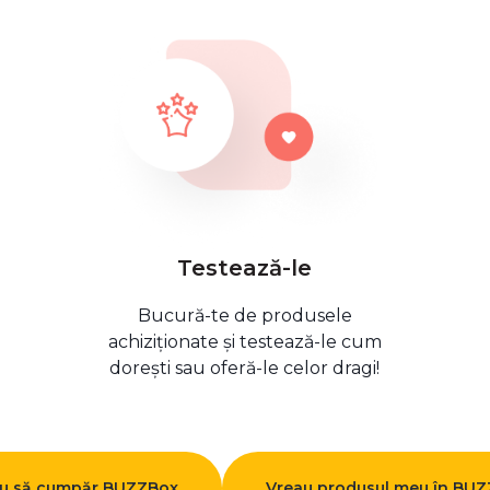
Testează-le
Bucură-te de produsele
achiziționate și testează-le cum
dorești sau oferă-le celor dragi!
u să cumpăr BUZZBox
Vreau produsul meu în BU