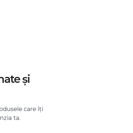
nate și
odusele care îți
nzia ta.