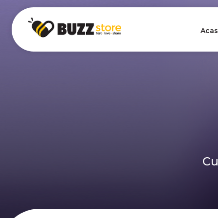
Acas
Cu