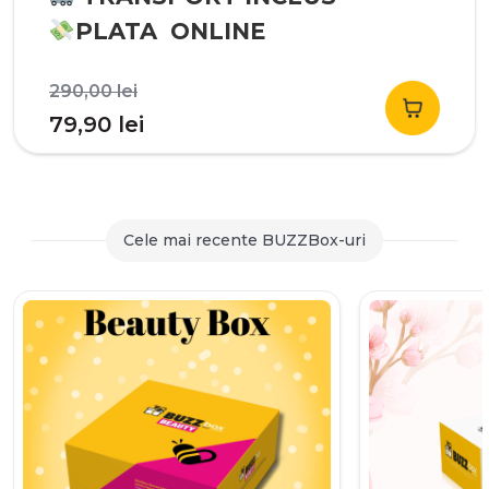
PLATA ONLINE
Prețul
290,00
lei
inițial
Prețul
79,90
lei
a
curent
fost:
este:
290,00 lei.
79,90 lei.
Cele mai recente BUZZBox-uri