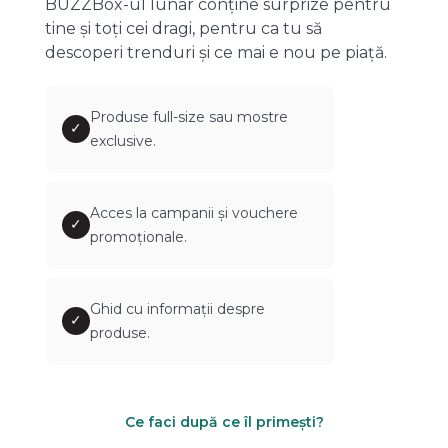
BUZZBox-ul lunar conține surprize pentru
tine și toți cei dragi, pentru ca tu să
descoperi trenduri și ce mai e nou pe piață.
Produse full-size sau mostre
✓
exclusive.
Acces la campanii și vouchere
✓
promoționale.
Ghid cu informații despre
✓
produse.
Ce faci după ce îl primești?