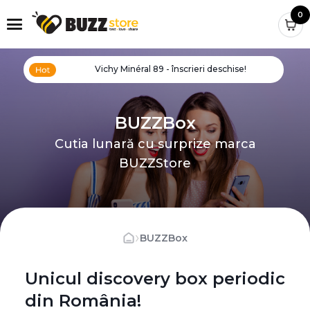
0
Vichy Minéral 89 - înscrieri deschise!
BUZZBox
Cutia lunară cu surprize marca
BUZZStore
›
BUZZBox
Unicul discovery box periodic
din România!