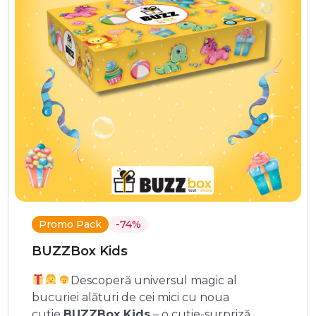
Promo Pack
-74%
BUZZBox Kids
Descoperă universul magic al
bucuriei alături de cei mici cu noua
cutie
BUZZBox Kids
– o cutie-surpriză