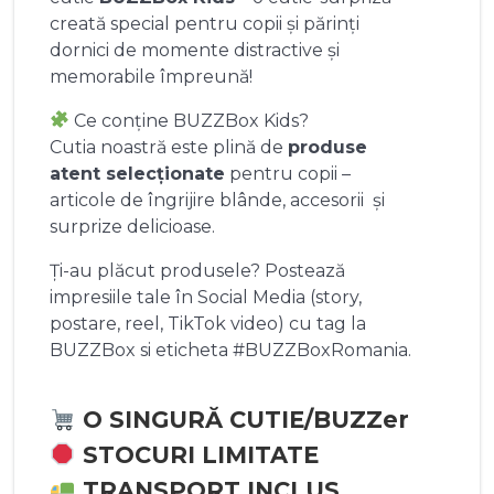
creată special pentru copii și părinți
dornici de momente distractive și
memorabile împreună!
Ce conține BUZZBox Kids?
Cutia noastră este plină de
produse
atent selecționate
pentru copii –
articole de îngrijire blânde, accesorii și
surprize delicioase.
Ți-au plăcut produsele? Postează
impresiile tale în Social Media (story,
postare, reel, TikTok video) cu tag la
BUZZBox si eticheta #BUZZBoxRomania.
O SINGURĂ CUTIE/BUZZer
STOCURI LIMITATE
TRANSPORT INCLUS