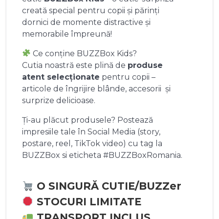
creată special pentru copii și părinți
dornici de momente distractive și
memorabile împreună!
Ce conține BUZZBox Kids?
Cutia noastră este plină de
produse
atent selecționate
pentru copii –
articole de îngrijire blânde, accesorii și
surprize delicioase.
Ți-au plăcut produsele? Postează
impresiile tale în Social Media (story,
postare, reel, TikTok video) cu tag la
BUZZBox si eticheta #BUZZBoxRomania.
O SINGURĂ CUTIE/BUZZer
STOCURI LIMITATE
TRANSPORT INCLUS