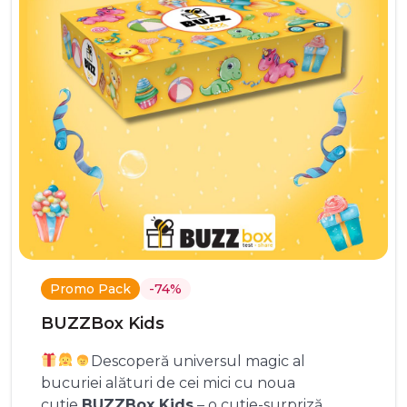
Promo Pack
-74%
BUZZBox Kids
Descoperă universul magic al
bucuriei alături de cei mici cu noua
cutie
BUZZBox Kids
– o cutie-surpriză