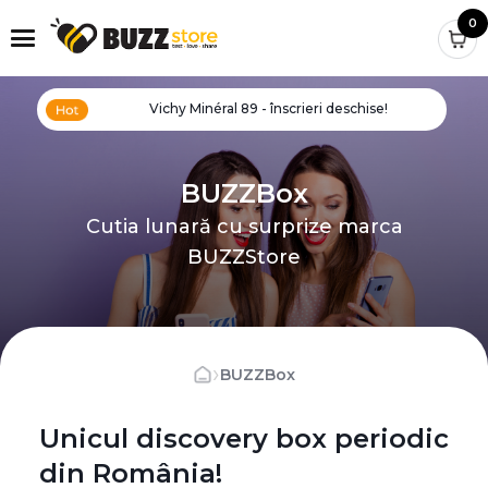
0
Vichy Minéral 89 - înscrieri deschise!
BUZZBox
Cutia lunară cu surprize marca
BUZZStore
›
BUZZBox
Unicul discovery box periodic
din România!