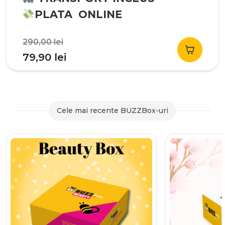
PLATA ONLINE
Prețul
290,00
lei
inițial
Prețul
79,90
lei
a
curent
fost:
este:
290,00 lei.
79,90 lei.
Cele mai recente BUZZBox-uri