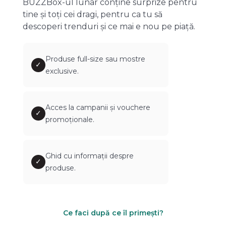
BUZZBox-ul lunar conține surprize pentru
tine și toți cei dragi, pentru ca tu să
descoperi trenduri și ce mai e nou pe piață.
Produse full-size sau mostre
✓
exclusive.
Acces la campanii și vouchere
✓
promoționale.
Ghid cu informații despre
✓
produse.
Ce faci după ce îl primești?