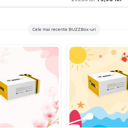
inițial
c
a
es
fost:
79
Cele mai recente BUZZBox-uri
290,00 le