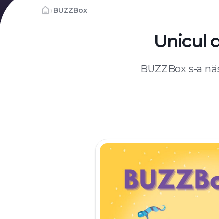
›
BUZZBox
Unicul 
BUZZBox s-a născ