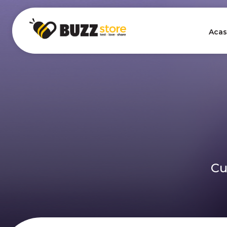
Acas
Cu