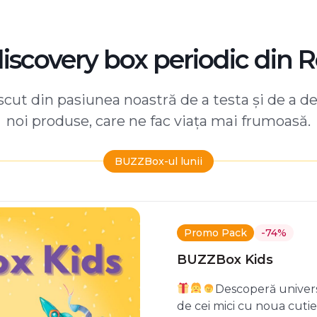
discovery box periodic din 
ut din pasiunea noastră de a testa și de a d
noi produse, care ne fac viața mai frumoasă.
BUZZBox-ul lunii
Promo Pack
-74%
BUZZBox Kids
Descoperă univers
de cei mici cu noua cuti