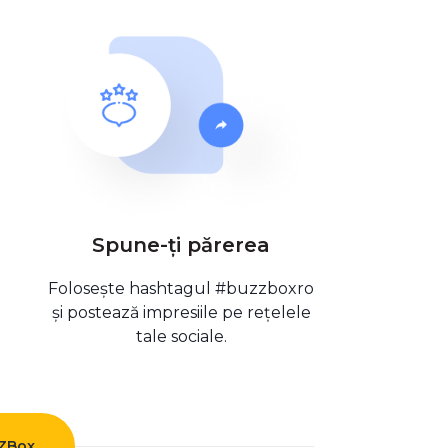
Spune-ți părerea
Folosește hashtagul #buzzboxro
și postează impresiile pe rețelele
tale sociale.
ZZBox