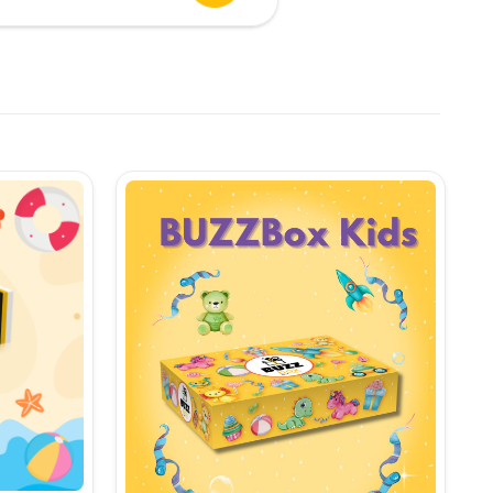
urent
te:
,90 lei.
i.