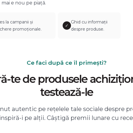
 mai e nou pe piață.
es la campanii și
Ghid cu informații
✓
chere promoționale.
despre produse.
Ce faci după ce îl primești?
-te de produsele achizițio
testează-le
ut autentic pe rețelele tale sociale despre pr
 inspiră-i pe alții. Câștigă premii lunare cu rece