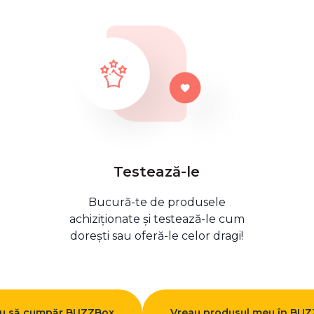
Testează-le
Bucură-te de produsele
achiziționate și testează-le cum
dorești sau oferă-le celor dragi!
u să cumpăr BUZZBox
Vreau produsul meu în BU