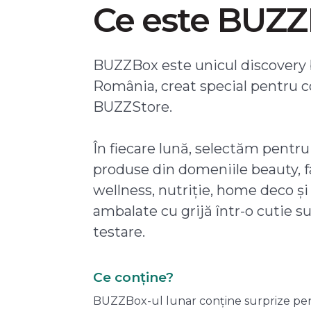
Ce este BUZ
BUZZBox este unicul discovery 
România, creat special pentru 
BUZZStore.
În fiecare lună, selectăm pentru
produse din domeniile beauty, f
wellness, nutriție, home deco și
ambalate cu grijă într-o cutie s
testare.
Ce conține?
BUZZBox-ul lunar conține surprize pentru