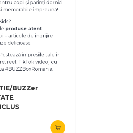
ntru copii și părinți dornici
și memorabile împreună!
Kids?
 de
produse atent
 – articole de îngrijire
ize delicioase.
ostează impresiile tale în
re, reel, TikTok video) cu
heta #BUZZBoxRomania.
TIE/BUZZer
TATE
NCLUS
rețul