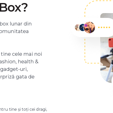
ZBox?
box lunar din
comunitatea
 tine cele mai noi
ashion, health &
 gadget-uri,
urpriză gata de
 tine și toți cei dragi,