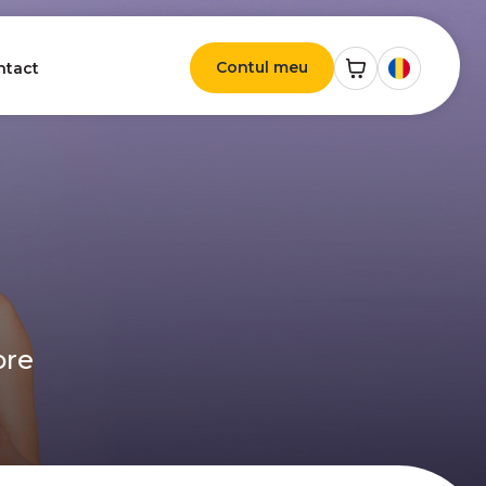
Contul meu
ntact
ore