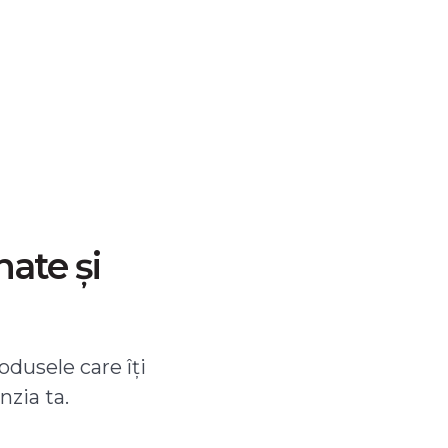
nate și
odusele care îți
nzia ta.