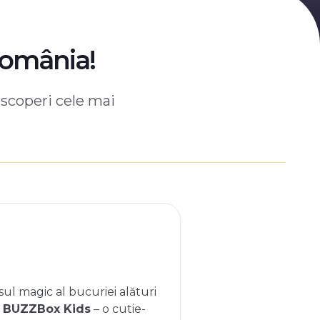
România!
escoperi cele mai
ul magic al bucuriei alături
e
BUZZBox Kids
– o cutie-