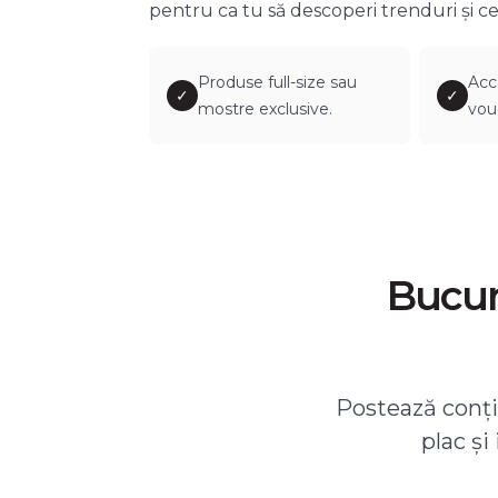
pentru ca tu să descoperi trenduri și ce
Produse full-size sau
Acc
✓
✓
mostre exclusive.
vou
Bucură
Postează conțin
plac și