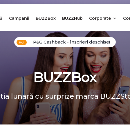
ă
Campanii
BUZZBox
BUZZHub
Corporate
Co
P&G Cashback - înscrieri deschise!
BUZZBox
tia lunară cu surprize marca BUZZSt