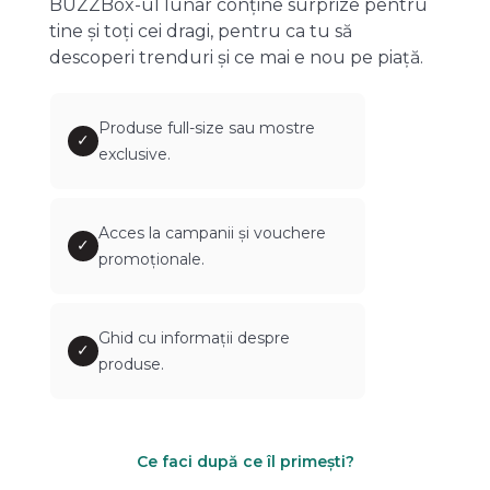
BUZZBox-ul lunar conține surprize pentru
tine și toți cei dragi, pentru ca tu să
descoperi trenduri și ce mai e nou pe piață.
Produse full-size sau mostre
✓
exclusive.
Acces la campanii și vouchere
✓
promoționale.
Ghid cu informații despre
✓
produse.
Ce faci după ce îl primești?