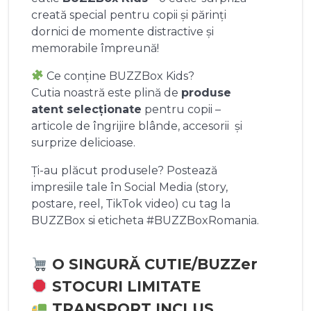
creată special pentru copii și părinți
dornici de momente distractive și
memorabile împreună!
Ce conține BUZZBox Kids?
Cutia noastră este plină de
produse
atent selecționate
pentru copii –
articole de îngrijire blânde, accesorii și
surprize delicioase.
Ți-au plăcut produsele? Postează
impresiile tale în Social Media (story,
postare, reel, TikTok video) cu tag la
BUZZBox si eticheta #BUZZBoxRomania.
O SINGURĂ CUTIE/BUZZer
STOCURI LIMITATE
TRANSPORT INCLUS