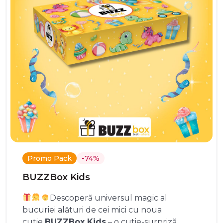
Promo Pack
-74%
BUZZBox Kids
Descoperă universul magic al
bucuriei alături de cei mici cu noua
cutie
BUZZBox Kids
– o cutie-surpriză