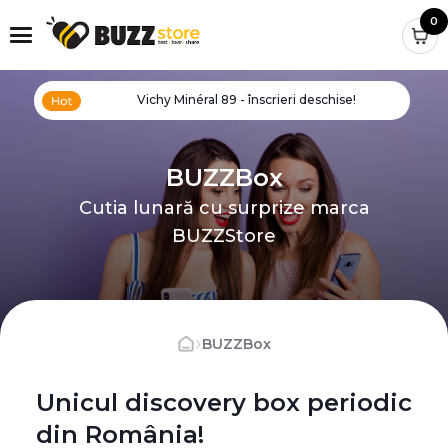
0
Vichy Minéral 89 - înscrieri deschise!
BUZZBox
Cutia lunară cu surprize marca
BUZZStore
›
BUZZBox
Unicul discovery box periodic
din România!