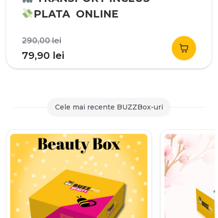
PLATA ONLINE
Prețul
290,00
lei
inițial
Prețul
79,90
lei
a
curent
fost:
este:
290,00 lei.
79,90 lei.
Cele mai recente BUZZBox-uri