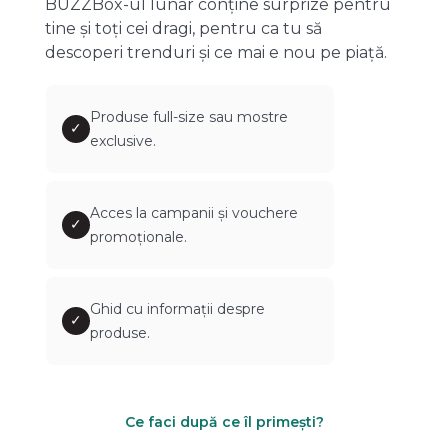
BUZZBox-ul lunar conține surprize pentru
tine și toți cei dragi, pentru ca tu să
descoperi trenduri și ce mai e nou pe piață.
Produse full-size sau mostre
✓
exclusive.
Acces la campanii și vouchere
✓
promoționale.
Ghid cu informații despre
✓
produse.
Ce faci după ce îl primești?