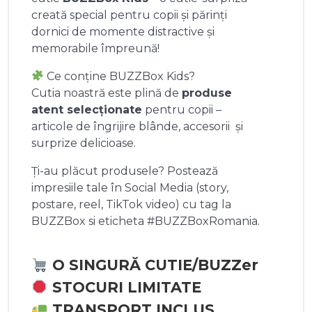
creată special pentru copii și părinți
dornici de momente distractive și
memorabile împreună!
Ce conține BUZZBox Kids?
Cutia noastră este plină de
produse
atent selecționate
pentru copii –
articole de îngrijire blânde, accesorii și
surprize delicioase.
Ți-au plăcut produsele? Postează
impresiile tale în Social Media (story,
postare, reel, TikTok video) cu tag la
BUZZBox si eticheta #BUZZBoxRomania.
O SINGURĂ CUTIE/BUZZer
STOCURI LIMITATE
TRANSPORT INCLUS