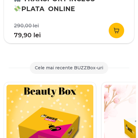
PLATA ONLINE
Prețul
290,00
lei
inițial
Prețul
79,90
lei
a
curent
fost:
este:
290,00 lei.
79,90 lei.
Cele mai recente BUZZBox-uri