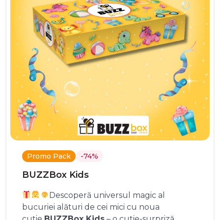
Promo Pack
-74%
BUZZBox Kids
Descoperă universul magic al
bucuriei alături de cei mici cu noua
cutie
BUZZBox Kids
– o cutie-surpriză