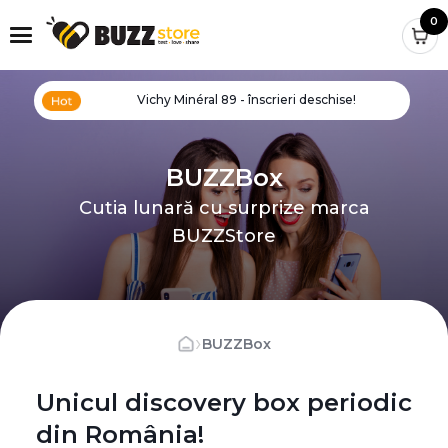
0
Vichy Minéral 89 - înscrieri deschise!
BUZZBox
Cutia lunară cu surprize marca
BUZZStore
›
BUZZBox
Unicul discovery box periodic
din România!