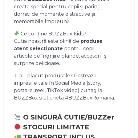
creată special pentru copii și părinți
dornici de momente distractive și
memorabile împreună!
Ce conține BUZZBox Kids?
Cutia noastră este plină de
produse
atent selecționate
pentru copii –
articole de îngrijire blânde, accesorii și
surprize delicioase.
Ți-au plăcut produsele? Postează
impresiile tale în Social Media (story,
postare, reel, TikTok video) cu tag la
BUZZBox si eticheta #BUZZBoxRomania.
O SINGURĂ CUTIE/BUZZer
STOCURI LIMITATE
TRANSPORT INCLUS