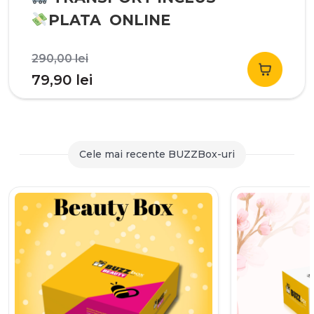
PLATA ONLINE
Prețul
290,00
lei
inițial
Prețul
79,90
lei
a
curent
fost:
este:
290,00 lei.
79,90 lei.
Cele mai recente BUZZBox-uri