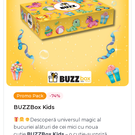
Promo Pack
-74%
BUZZBox Kids
Descoperă universul magic al
bucuriei alături de cei mici cu noua
cutie
BUZZBox Kids
– o cutie-surpriză