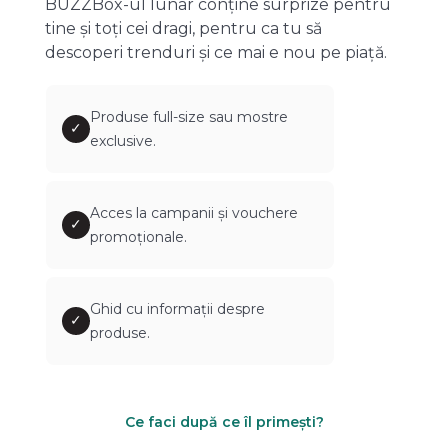
BUZZBox-ul lunar conține surprize pentru
tine și toți cei dragi, pentru ca tu să
descoperi trenduri și ce mai e nou pe piață.
Produse full-size sau mostre
✓
exclusive.
Acces la campanii și vouchere
✓
promoționale.
Ghid cu informații despre
✓
produse.
Ce faci după ce îl primești?