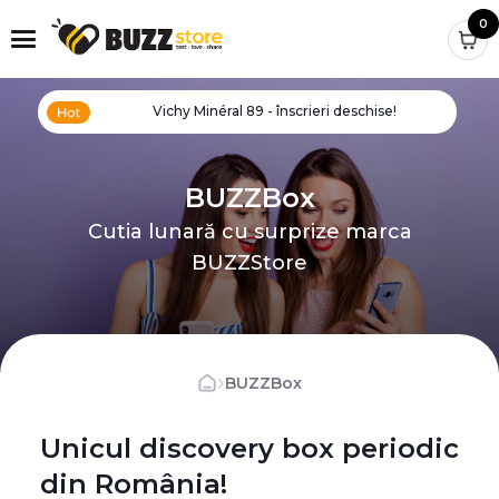
0
Vichy Minéral 89 - înscrieri deschise!
BUZZBox
Cutia lunară cu surprize marca
BUZZStore
›
BUZZBox
Unicul discovery box periodic
din România!