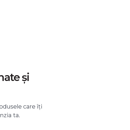
nate și
odusele care îți
nzia ta.