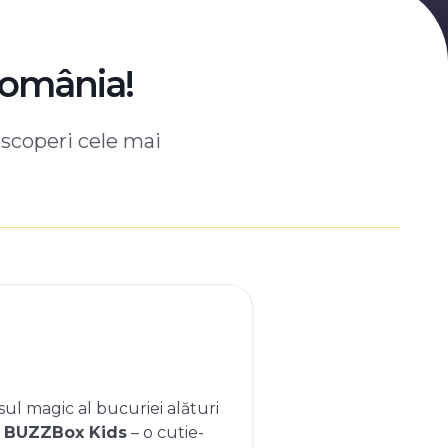
România!
escoperi cele mai
ul magic al bucuriei alături
e
BUZZBox Kids
– o cutie-