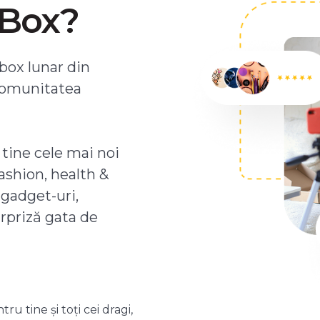
ZBox?
box lunar din
comunitatea
 tine cele mai noi
ashion, health &
 gadget-uri,
urpriză gata de
 tine și toți cei dragi,