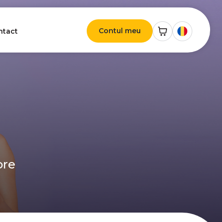
Contul meu
ntact
ore