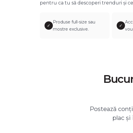
pentru ca tu să descoperi trenduri și ce
Produse full-size sau
Acc
✓
✓
mostre exclusive.
vou
Bucură
Postează conțin
plac și