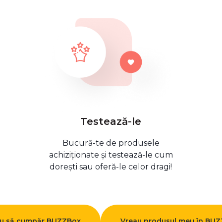
Testează-le
Bucură-te de produsele
achiziționate și testează-le cum
dorești sau oferă-le celor dragi!
u să cumpăr BUZZBox
Vreau produsul meu în BU