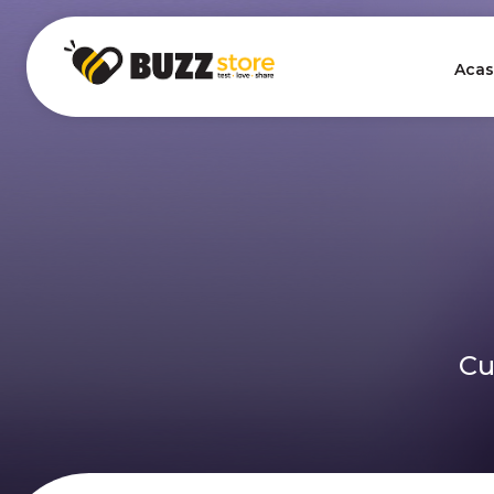
Acas
Cu