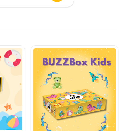
urent
te:
,90 lei.
i.