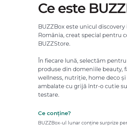
Ce este BUZ
BUZZBox este unicul discovery 
România, creat special pentru 
BUZZStore.
În fiecare lună, selectăm pentru
produse din domeniile beauty, f
wellness, nutriție, home deco și
ambalate cu grijă într-o cutie s
testare.
Ce conține?
BUZZBox-ul lunar conține surprize pentru