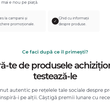
 mai e nou pe piață.
es la campanii și
Ghid cu informații
✓
chere promoționale.
despre produse.
Ce faci după ce îl primești?
-te de produsele achizițio
testează-le
ut autentic pe rețelele tale sociale despre pr
 inspiră-i pe alții. Câștigă premii lunare cu rece