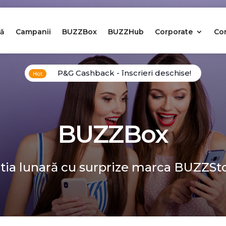
ă
Campanii
BUZZBox
BUZZHub
Corporate
Co
P&G Cashback - înscrieri deschise!
BUZZBox
tia lunară cu surprize marca BUZZSt