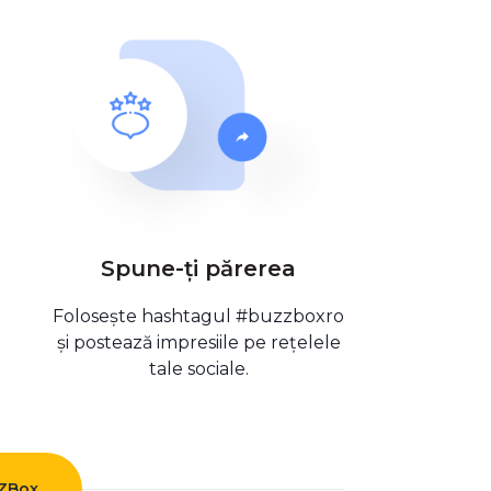
Spune-ți părerea
Folosește hashtagul #buzzboxro
și postează impresiile pe rețelele
tale sociale.
ZZBox