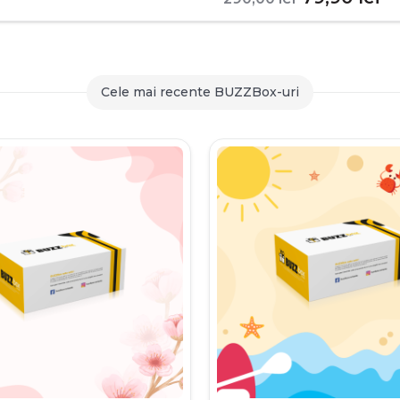
inițial
c
a
es
fost:
79
Cele mai recente BUZZBox-uri
290,00 le