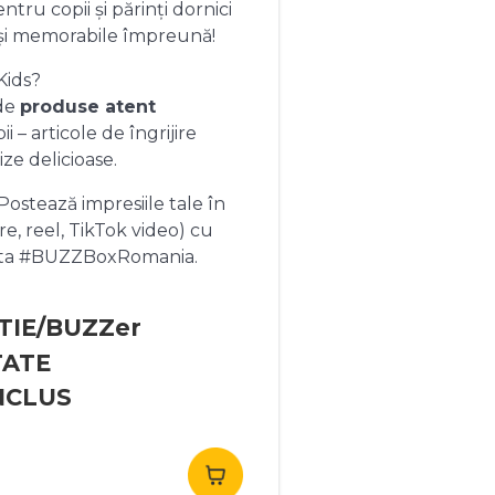
ntru copii și părinți dornici
și memorabile împreună!
Kids?
 de
produse atent
 – articole de îngrijire
ize delicioase.
ostează impresiile tale în
re, reel, TikTok video) cu
heta #BUZZBoxRomania.
TIE/BUZZer
TATE
NCLUS
rețul