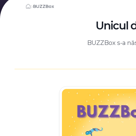
›
BUZZBox
Unicul 
BUZZBox s-a născ