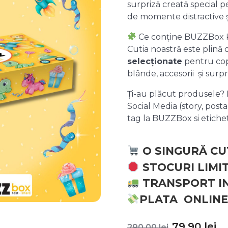
surpriză creată special pe
de momente distractive 
Ce conține BUZZBox 
Cutia noastră este plină
selecționate
pentru copii
blânde, accesorii și surpr
Ți-au plăcut produsele? P
Social Media (story, posta
tag la BUZZBox si etic
O SINGURĂ CU
STOCURI LIMI
TRANSPORT I
PLATA ONLINE
Prețul
P
79,90
lei
290,00
lei