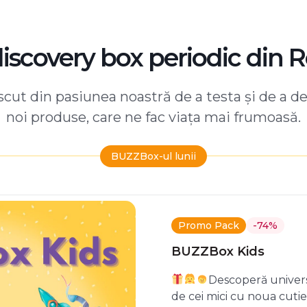
discovery box periodic din 
ut din pasiunea noastră de a testa și de a d
noi produse, care ne fac viața mai frumoasă.
BUZZBox-ul lunii
Promo Pack
-74%
BUZZBox Kids
Descoperă univers
de cei mici cu noua cuti