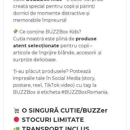
creată special pentru copii și părinți
dornici de momente distractive și
memorabile împreună!
Ce conține BUZZBox Kids?
Cutia noastră este plină de
produse
atent selecționate
pentru copii –
articole de îngrijire blânde, accesorii și
surprize delicioase.
Ți-au plăcut produsele? Postează
impresiile tale în Social Media (story,
postare, reel, TikTok video) cu tag la
BUZZBox si eticheta #BUZZBoxRomania.
O SINGURĂ CUTIE/BUZZer
STOCURI LIMITATE
TRANSPORT INCLUS