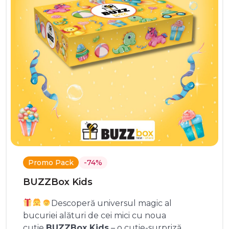
Promo Pack
-74%
BUZZBox Kids
Descoperă universul magic al
bucuriei alături de cei mici cu noua
cutie
BUZZBox Kids
– o cutie-surpriză