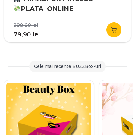
PLATA ONLINE
Prețul
290,00
lei
inițial
Prețul
79,90
lei
a
curent
fost:
este:
290,00 lei.
79,90 lei.
Cele mai recente BUZZBox-uri