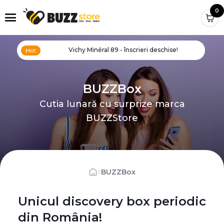
0
Vichy Minéral 89 - înscrieri deschise!
BUZZBox
Cutia lunară cu surprize marca
BUZZStore
›
BUZZBox
Unicul discovery box periodic
din România!