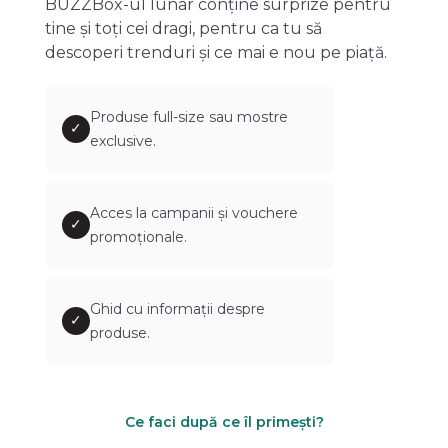
BUZZBox-ul lunar conține surprize pentru
tine și toți cei dragi, pentru ca tu să
descoperi trenduri și ce mai e nou pe piață.
Produse full-size sau mostre
✓
exclusive.
Acces la campanii și vouchere
✓
promoționale.
Ghid cu informații despre
✓
produse.
Ce faci după ce îl primești?