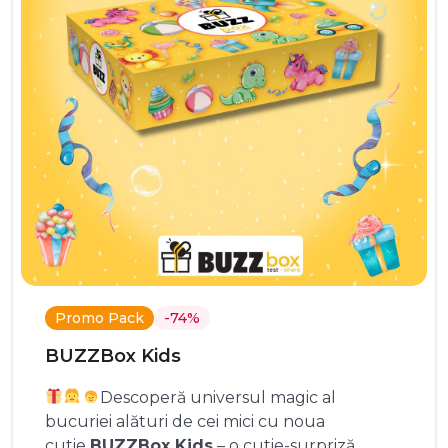
Promo Pack
-74%
BUZZBox Kids
Descoperă universul magic al
bucuriei alături de cei mici cu noua
cutie
BUZZBox Kids
– o cutie-surpriză