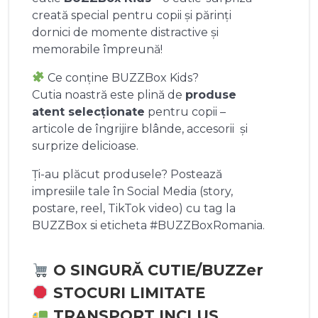
creată special pentru copii și părinți
dornici de momente distractive și
memorabile împreună!
Ce conține BUZZBox Kids?
Cutia noastră este plină de
produse
atent selecționate
pentru copii –
articole de îngrijire blânde, accesorii și
surprize delicioase.
Ți-au plăcut produsele? Postează
impresiile tale în Social Media (story,
postare, reel, TikTok video) cu tag la
BUZZBox si eticheta #BUZZBoxRomania.
O SINGURĂ CUTIE/BUZZer
STOCURI LIMITATE
TRANSPORT INCLUS