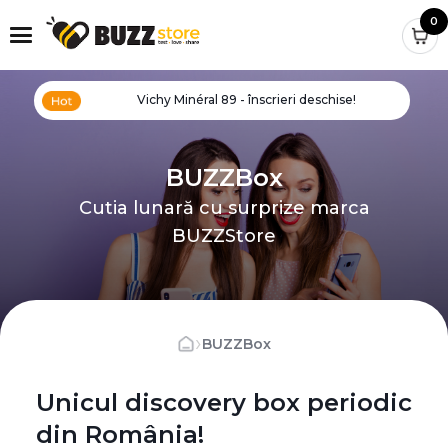
0
Vichy Minéral 89 - înscrieri deschise!
BUZZBox
Cutia lunară cu surprize marca
BUZZStore
›
BUZZBox
Unicul discovery box periodic
din România!