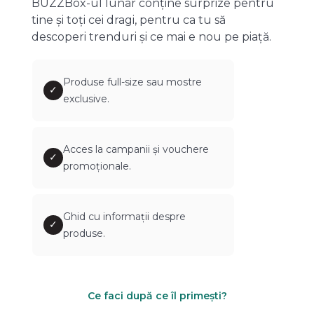
BUZZBox-ul lunar conține surprize pentru
tine și toți cei dragi, pentru ca tu să
descoperi trenduri și ce mai e nou pe piață.
Produse full-size sau mostre
✓
exclusive.
Acces la campanii și vouchere
✓
promoționale.
Ghid cu informații despre
✓
produse.
Ce faci după ce îl primești?