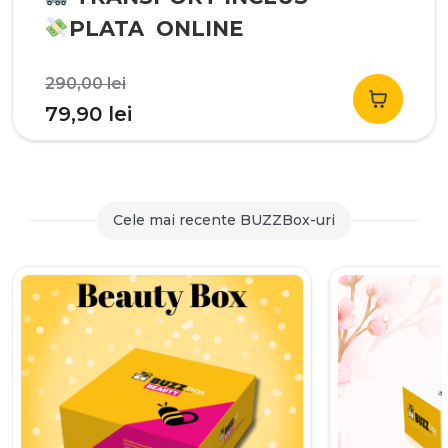
PLATA ONLINE
Prețul
290,00
lei
inițial
Prețul
79,90
lei
a
curent
fost:
este:
290,00 lei.
79,90 lei.
Cele mai recente BUZZBox-uri