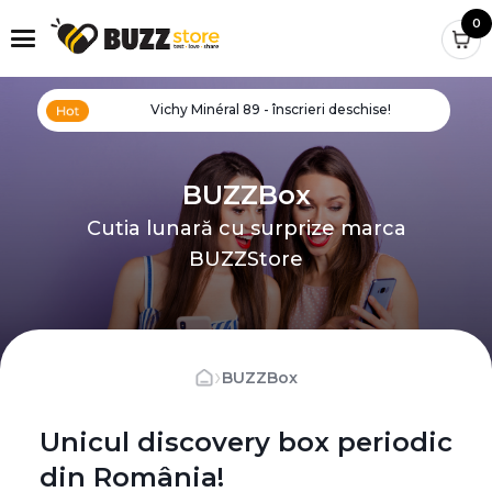
0
Vichy Minéral 89 - înscrieri deschise!
BUZZBox
Cutia lunară cu surprize marca
BUZZStore
›
BUZZBox
Unicul discovery box periodic
din România!