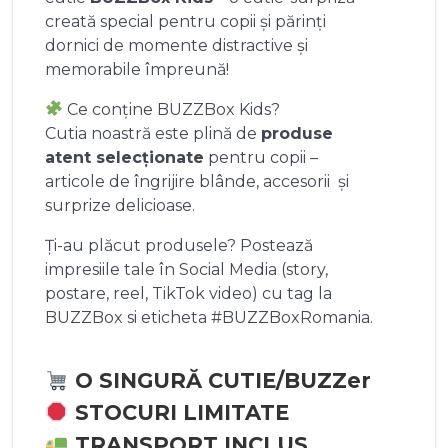
creată special pentru copii și părinți
dornici de momente distractive și
memorabile împreună!
Ce conține BUZZBox Kids?
Cutia noastră este plină de
produse
atent selecționate
pentru copii –
articole de îngrijire blânde, accesorii și
surprize delicioase.
Ți-au plăcut produsele? Postează
impresiile tale în Social Media (story,
postare, reel, TikTok video) cu tag la
BUZZBox si eticheta #BUZZBoxRomania.
O SINGURĂ CUTIE/BUZZer
STOCURI LIMITATE
TRANSPORT INCLUS