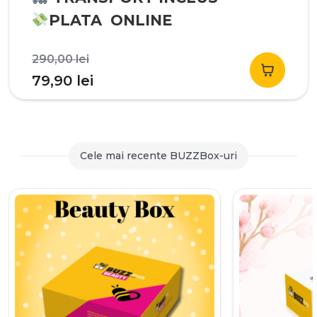
PLATA ONLINE
Prețul
290,00
lei
inițial
Prețul
79,90
lei
a
curent
fost:
este:
290,00 lei.
79,90 lei.
Cele mai recente BUZZBox-uri