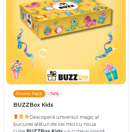
Promo Pack
-74%
BUZZBox Kids
Descoperă universul magic al
bucuriei alături de cei mici cu noua
cutie
BUZZBox Kids
– o cutie-surpriză