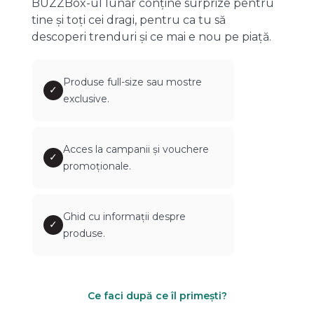
BUZZBox-ul lunar conține surprize pentru
tine și toți cei dragi, pentru ca tu să
descoperi trenduri și ce mai e nou pe piață.
Produse full-size sau mostre
✓
exclusive.
Acces la campanii și vouchere
✓
promoționale.
Ghid cu informații despre
✓
produse.
Ce faci după ce îl primești?