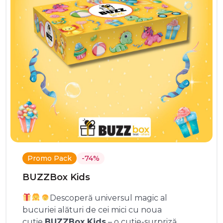
Promo Pack
-74%
BUZZBox Kids
Descoperă universul magic al
bucuriei alături de cei mici cu noua
cutie
BUZZBox Kids
– o cutie-surpriză