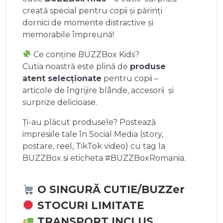
creată special pentru copii și părinți
dornici de momente distractive și
memorabile împreună!
Ce conține BUZZBox Kids?
Cutia noastră este plină de
produse
atent selecționate
pentru copii –
articole de îngrijire blânde, accesorii și
surprize delicioase.
Ți-au plăcut produsele? Postează
impresiile tale în Social Media (story,
postare, reel, TikTok video) cu tag la
BUZZBox si eticheta #BUZZBoxRomania.
O SINGURĂ CUTIE/BUZZer
STOCURI LIMITATE
TRANSPORT INCLUS