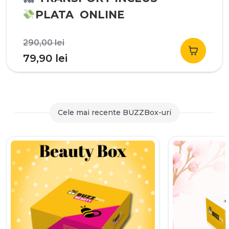
PLATA ONLINE
Prețul
290,00
lei
inițial
Prețul
79,90
lei
a
curent
fost:
este:
290,00 lei.
79,90 lei.
Cele mai recente BUZZBox-uri