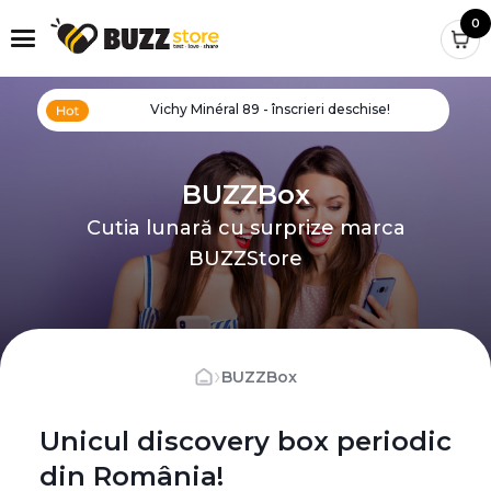
0
Vichy Minéral 89 - înscrieri deschise!
BUZZBox
Cutia lunară cu surprize marca
BUZZStore
›
BUZZBox
Unicul discovery box periodic
din România!