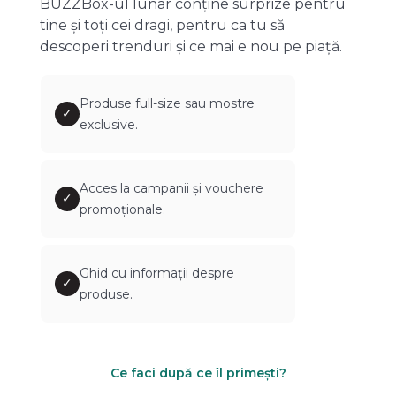
BUZZBox-ul lunar conține surprize pentru
tine și toți cei dragi, pentru ca tu să
descoperi trenduri și ce mai e nou pe piață.
Produse full-size sau mostre
✓
exclusive.
Acces la campanii și vouchere
✓
promoționale.
Ghid cu informații despre
✓
produse.
Ce faci după ce îl primești?