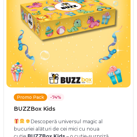
Promo Pack
-74%
BUZZBox Kids
Descoperă universul magic al
bucuriei alături de cei mici cu noua
cutie
BUZZBox Kids
– o cutie-surpriză