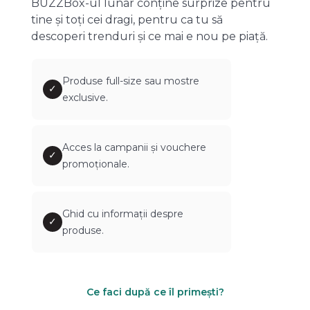
BUZZBox-ul lunar conține surprize pentru
tine și toți cei dragi, pentru ca tu să
descoperi trenduri și ce mai e nou pe piață.
Produse full-size sau mostre
✓
exclusive.
Acces la campanii și vouchere
✓
promoționale.
Ghid cu informații despre
✓
produse.
Ce faci după ce îl primești?