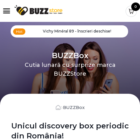
0
Vichy Minéral 89 - înscrieri deschise!
BUZZBox
Cutia lunară cu surprize marca
BUZZStore
›
BUZZBox
Unicul discovery box periodic
din România!