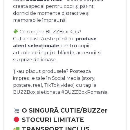
creată special pentru copii și părinți
dornici de momente distractive și
memorabile împreună!
Ce conține BUZZBox Kids?
Cutia noastră este plină de
produse
atent selecționate
pentru copii –
articole de îngrijire blânde, accesorii și
surprize delicioase.
Ți-au plăcut produsele? Postează
impresiile tale în Social Media (story,
postare, reel, TikTok video) cu tag la
BUZZBox si eticheta #BUZZBoxRomania.
O SINGURĂ CUTIE/BUZZer
STOCURI LIMITATE
TRANSPORT INCLUS