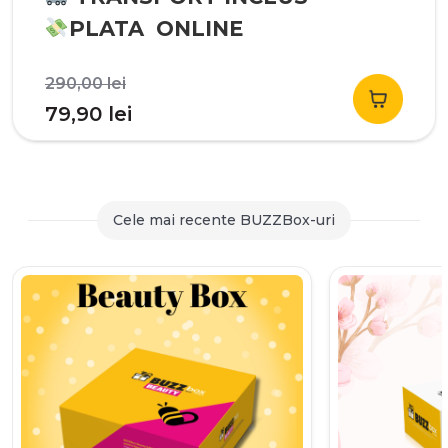
PLATA ONLINE
Prețul
290,00
lei
inițial
Prețul
79,90
lei
a
curent
fost:
este:
290,00 lei.
79,90 lei.
Cele mai recente BUZZBox-uri