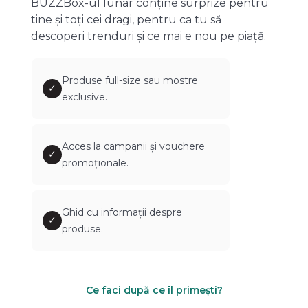
BUZZBox-ul lunar conține surprize pentru
tine și toți cei dragi, pentru ca tu să
descoperi trenduri și ce mai e nou pe piață.
Produse full-size sau mostre
✓
exclusive.
Acces la campanii și vouchere
✓
promoționale.
Ghid cu informații despre
✓
produse.
Ce faci după ce îl primești?