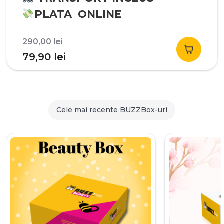
PLATA ONLINE
Prețul
290,00
lei
inițial
Prețul
79,90
lei
a
curent
fost:
este:
290,00 lei.
79,90 lei.
Cele mai recente BUZZBox-uri