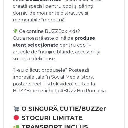
creată special pentru copii și părinți
dornici de momente distractive și
memorabile împreună!
Ce conține BUZZBox Kids?
Cutia noastră este plină de
produse
atent selecționate
pentru copii –
articole de îngrijire blânde, accesorii și
surprize delicioase.
Ți-au plăcut produsele? Postează
impresiile tale în Social Media (story,
postare, reel, TikTok video) cu tag la
BUZZBox si eticheta #BUZZBoxRomania.
O SINGURĂ CUTIE/BUZZer
STOCURI LIMITATE
TRANSPORT INCLUS