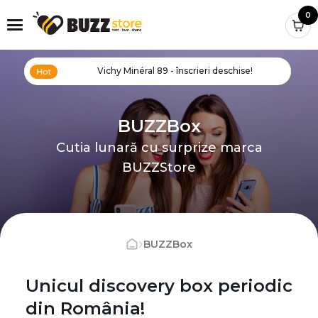
0
Vichy Minéral 89 - înscrieri deschise!
BUZZBox
Cutia lunară cu surprize marca
BUZZStore
›
BUZZBox
Unicul discovery box periodic
din România!