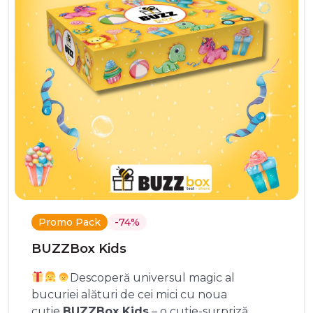
Promo Pack
-74%
BUZZBox Kids
Descoperă universul magic al
bucuriei alături de cei mici cu noua
cutie
BUZZBox Kids
– o cutie-surpriză