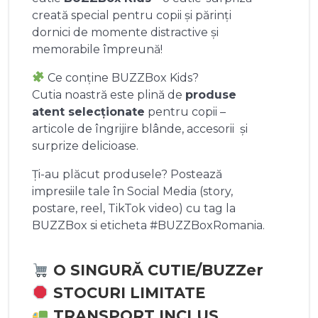
creată special pentru copii și părinți
dornici de momente distractive și
memorabile împreună!
Ce conține BUZZBox Kids?
Cutia noastră este plină de
produse
atent selecționate
pentru copii –
articole de îngrijire blânde, accesorii și
surprize delicioase.
Ți-au plăcut produsele? Postează
impresiile tale în Social Media (story,
postare, reel, TikTok video) cu tag la
BUZZBox si eticheta #BUZZBoxRomania.
O SINGURĂ CUTIE/BUZZer
STOCURI LIMITATE
TRANSPORT INCLUS