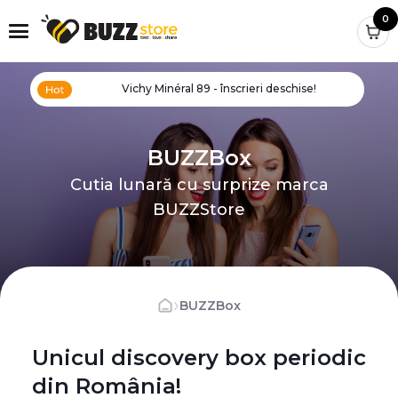
0
Vichy Minéral 89 - înscrieri deschise!
BUZZBox
Cutia lunară cu surprize marca
BUZZStore
›
BUZZBox
Unicul discovery box periodic
din România!