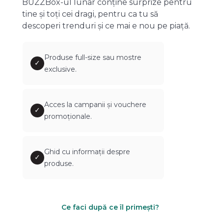
BUZZBox-ul lunar conține surprize pentru
tine și toți cei dragi, pentru ca tu să
descoperi trenduri și ce mai e nou pe piață.
Produse full-size sau mostre
✓
exclusive.
Acces la campanii și vouchere
✓
promoționale.
Ghid cu informații despre
✓
produse.
Ce faci după ce îl primești?