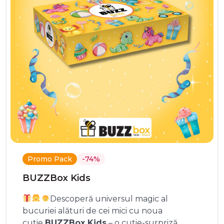
Promo Pack
-74%
BUZZBox Kids
Descoperă universul magic al
bucuriei alături de cei mici cu noua
cutie
BUZZBox Kids
– o cutie-surpriză