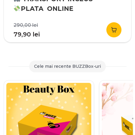
PLATA ONLINE
Prețul
290,00
lei
inițial
Prețul
79,90
lei
a
curent
fost:
este:
290,00 lei.
79,90 lei.
Cele mai recente BUZZBox-uri