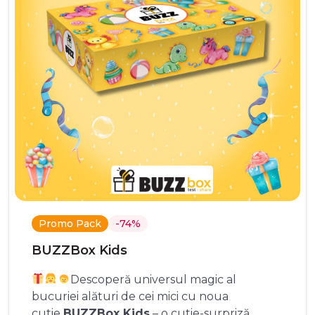
Promo Pack
-74%
BUZZBox Kids
Descoperă universul magic al
bucuriei alături de cei mici cu noua
cutie
BUZZBox Kids
– o cutie-surpriză