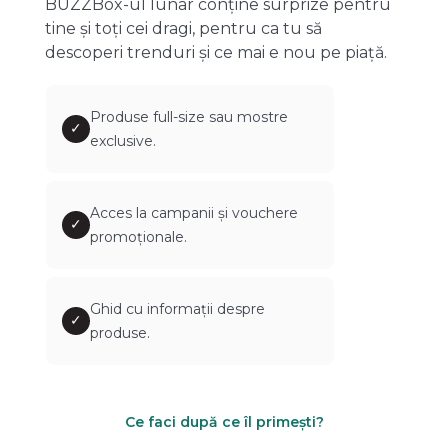
BUZZBox-ul lunar conține surprize pentru
tine și toți cei dragi, pentru ca tu să
descoperi trenduri și ce mai e nou pe piață.
Produse full-size sau mostre
✓
exclusive.
Acces la campanii și vouchere
✓
promoționale.
Ghid cu informații despre
✓
produse.
Ce faci după ce îl primești?