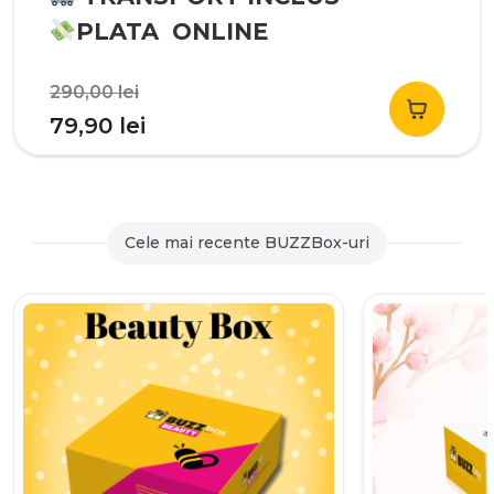
PLATA ONLINE
Prețul
290,00
lei
inițial
Prețul
79,90
lei
a
curent
fost:
este:
290,00 lei.
79,90 lei.
Cele mai recente BUZZBox-uri