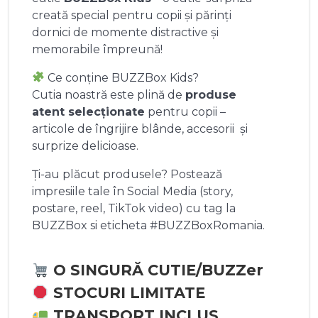
creată special pentru copii și părinți
dornici de momente distractive și
memorabile împreună!
Ce conține BUZZBox Kids?
Cutia noastră este plină de
produse
atent selecționate
pentru copii –
articole de îngrijire blânde, accesorii și
surprize delicioase.
Ți-au plăcut produsele? Postează
impresiile tale în Social Media (story,
postare, reel, TikTok video) cu tag la
BUZZBox si eticheta #BUZZBoxRomania.
O SINGURĂ CUTIE/BUZZer
STOCURI LIMITATE
TRANSPORT INCLUS