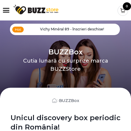
0
Vichy Minéral 89 - înscrieri deschise!
BUZZBox
Cutia lunară cu surprize marca
BUZZStore
›
BUZZBox
Unicul discovery box periodic
din România!