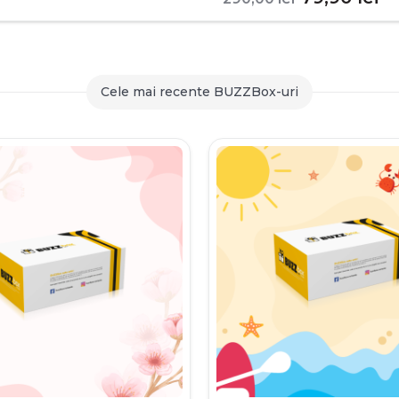
inițial
c
a
es
fost:
79
Cele mai recente BUZZBox-uri
290,00 le