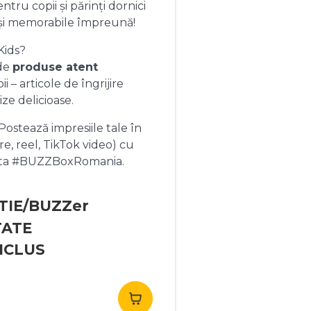
ntru copii și părinți dornici
și memorabile împreună!
Kids?
 de
produse atent
 – articole de îngrijire
ize delicioase.
ostează impresiile tale în
re, reel, TikTok video) cu
heta #BUZZBoxRomania.
TIE/BUZZer
TATE
NCLUS
rețul