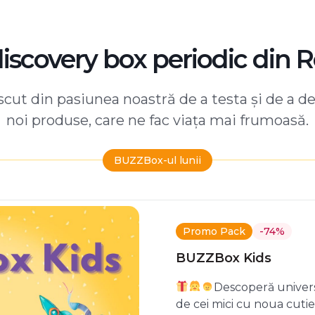
discovery box periodic din 
ut din pasiunea noastră de a testa și de a d
noi produse, care ne fac viața mai frumoasă.
BUZZBox-ul lunii
Promo Pack
-74%
BUZZBox Kids
Descoperă univers
de cei mici cu noua cuti