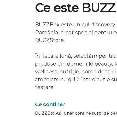
Ce este BUZ
BUZZBox este unicul discovery 
România, creat special pentru 
BUZZStore.
În fiecare lună, selectăm pentru
produse din domeniile beauty, f
wellness, nutriție, home deco și
ambalate cu grijă într-o cutie s
testare.
Ce conține?
BUZZBox-ul lunar conține surprize pentru