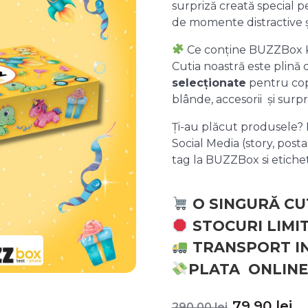
surpriză creată special pe
de momente distractive 
Ce conține BUZZBox 
Cutia noastră este plină
selecționate
pentru copii
blânde, accesorii și surpr
Ți-au plăcut produsele? P
Social Media (story, posta
tag la BUZZBox si etic
O SINGURĂ CU
STOCURI LIMI
TRANSPORT I
PLATA ONLINE
Prețul
P
79,90
lei
290,00
lei