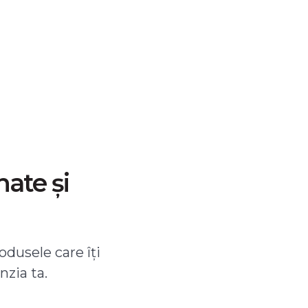
nate și
odusele care îți
nzia ta.