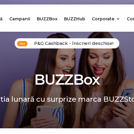
ă
Campanii
BUZZBox
BUZZHub
Corporate
Co
P&G Cashback - înscrieri deschise!
BUZZBox
tia lunară cu surprize marca BUZZSt