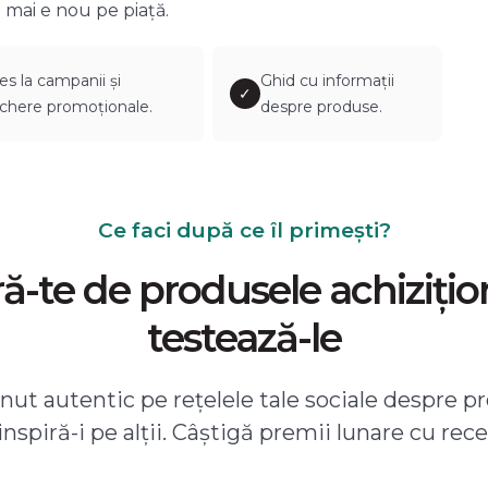
 mai e nou pe piață.
es la campanii și
Ghid cu informații
✓
chere promoționale.
despre produse.
Ce faci după ce îl primești?
-te de produsele achizițio
testează-le
ut autentic pe rețelele tale sociale despre pr
 inspiră-i pe alții. Câștigă premii lunare cu rece