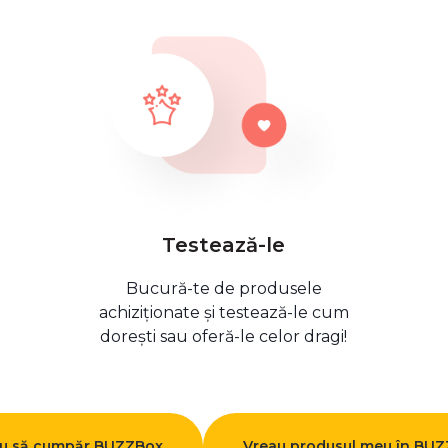
Testează-le
Bucură-te de produsele
achiziționate și testează-le cum
dorești sau oferă-le celor dragi!
u să cumpăr BUZZBox
Vreau produsul meu în BU