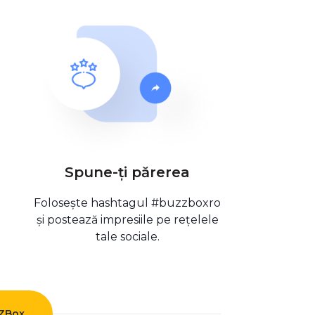
Spune-ți părerea
Folosește hashtagul #buzzboxro
și postează impresiile pe rețelele
tale sociale.
ZZBox