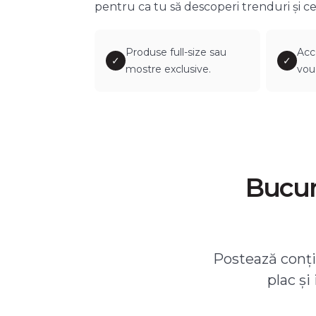
pentru ca tu să descoperi trenduri și ce
Produse full-size sau
Acc
✓
✓
mostre exclusive.
vou
Bucură
Postează conțin
plac și