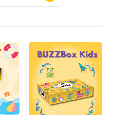
urent
te:
,90 lei.
i.