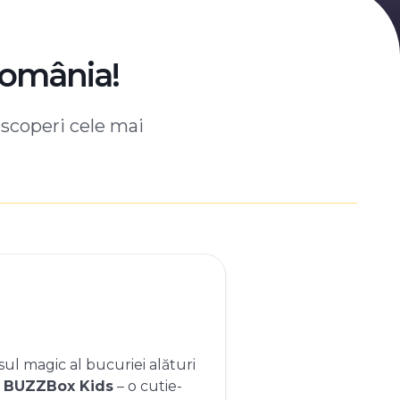
România!
escoperi cele mai
ul magic al bucuriei alături
e
BUZZBox Kids
– o cutie-