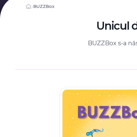
›
BUZZBox
Unicul 
BUZZBox s-a născ