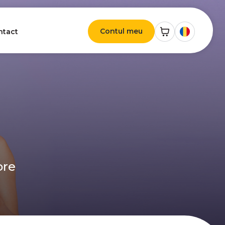
Contul meu
ntact
ore