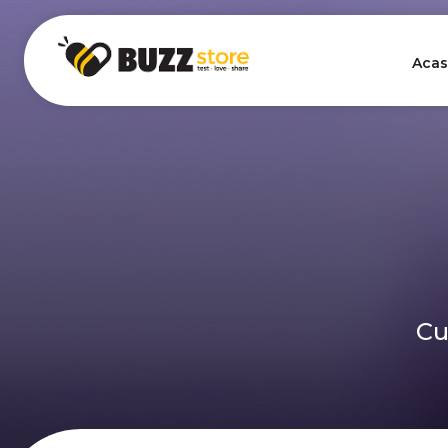
Acas
Cu