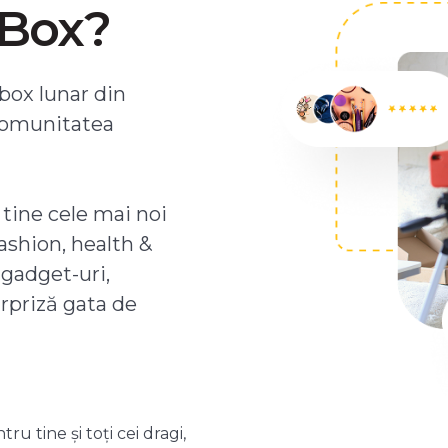
ZBox?
box lunar din
comunitatea
 tine cele mai noi
ashion, health &
 gadget-uri,
urpriză gata de
 tine și toți cei dragi,