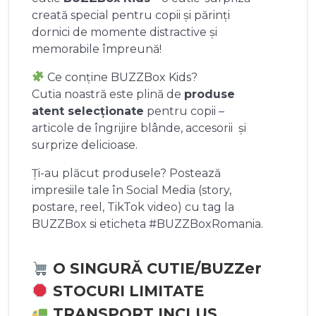
creată special pentru copii și părinți
dornici de momente distractive și
memorabile împreună!
Ce conține BUZZBox Kids?
Cutia noastră este plină de
produse
atent selecționate
pentru copii –
articole de îngrijire blânde, accesorii și
surprize delicioase.
Ți-au plăcut produsele? Postează
impresiile tale în Social Media (story,
postare, reel, TikTok video) cu tag la
BUZZBox si eticheta #BUZZBoxRomania.
O SINGURĂ CUTIE/BUZZer
STOCURI LIMITATE
TRANSPORT INCLUS