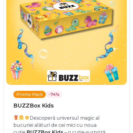
Promo Pack
-74%
BUZZBox Kids
Descoperă universul magic al
bucuriei alături de cei mici cu noua
cutie
BUZZBox Kids
– o cutie-surpriză