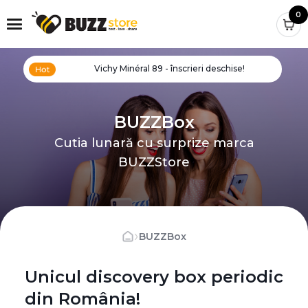
0
Vichy Minéral 89 - înscrieri deschise!
BUZZBox
Cutia lunară cu surprize marca
BUZZStore
›
BUZZBox
Unicul discovery box periodic
din România!