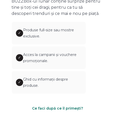
BUZZBox-ul lunar conține surprize pentru
tine și toți cei dragi, pentru ca tu să
descoperi trenduri și ce mai e nou pe piață.
Produse full-size sau mostre
✓
exclusive.
Acces la campanii și vouchere
✓
promoționale.
Ghid cu informații despre
✓
produse.
Ce faci după ce îl primești?