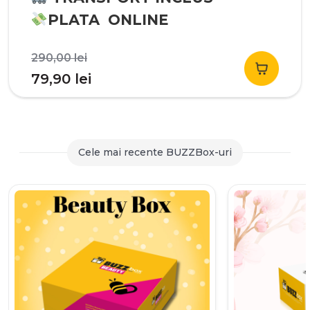
PLATA ONLINE
Prețul
290,00
lei
inițial
Prețul
79,90
lei
a
curent
fost:
este:
290,00 lei.
79,90 lei.
Cele mai recente BUZZBox-uri